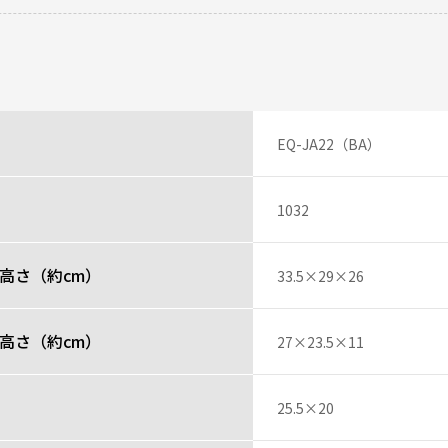
ておりその破片でした。移動させたりしていないので自然に割れたんだと思い
投稿者
レビュー一覧
EQ-JA22（BA）
1032
高さ（約cm）
33.5×29×26
高さ（約cm）
27×23.5×11
）
25.5×20