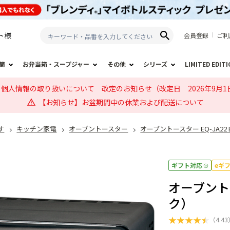
ト
様
会員登録
ご利
筒
お弁当箱・スープジャー
その他
シリーズ
LIMITED EDIT
個人情報の取り扱いについて 改定のお知らせ（改定日 2026年9月1
【お知らせ】お盆期間中の休業および配送について
す
キッチン家電
オーブントースター
オーブントースター EQ-JA22
ギフト対応
eギ
オーブントー
ク）
★
★
★
★
★
（
4.43