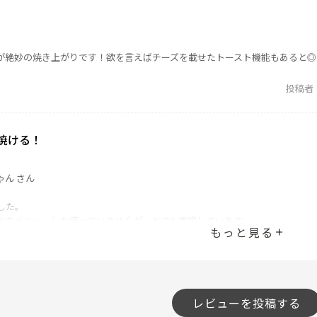
が絶妙の焼き上がりです！欲を言えばチーズを載せたトースト機能もあると◎
投稿者
焼ける！
ゃん さん
した。
めのメニューしか使っていませんが、とても重宝しています。
もっと見る
つける派なのですが、焼き色「淡」を選ぶことができ、自分好みに仕上がりま
解でした。
ドで中まで温かくサクッとした仕上がりに！油も落ちるので嬉しいです。
でこれから色々試したいです。
最高！おすすめします！
レビューを投稿する