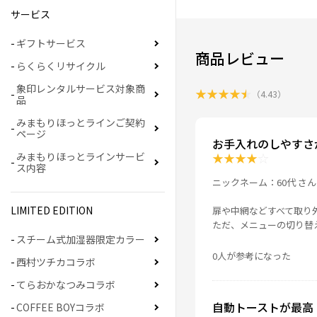
サービス
ギフトサービス
商品レビュー
らくらくリサイクル
象印レンタルサービス対象商
★
★
★
★
★
（
4.43
）
品
みまもりほっとラインご契約
ページ
お手入れのしやすさ
★
★
★
★
☆
みまもりほっとラインサービ
ス内容
ニックネーム：60代 さん
LIMITED EDITION
扉や中網などすべて取り
ただ、メニューの切り替
スチーム式加湿器限定カラー
0人が参考になった
西村ツチカコラボ
てらおかなつみコラボ
自動トーストが最高
COFFEE BOYコラボ