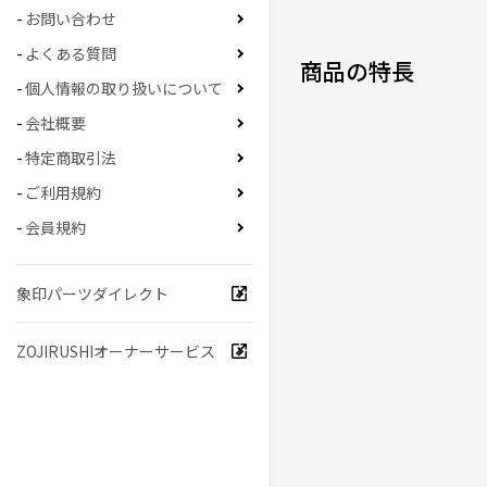
0人が参考になった
お問い合わせ
よくある質問
商品の特長
デザイン良し、機能
個人情報の取り扱いについて
★
★
★
★
★
会社概要
ニックネーム：ぷぅ さん
特定商取引法
デザインが気に入って買
ご利用規約
機能はお値段以上でした
会員規約
メニュー設定で簡単にサ
0人が参考になった
象印パーツダイレクト
ZOJIRUSHIオーナーサービス
自然に管が割れた事
★
★
☆
☆
☆
ニックネーム：象印FUN
こちらの商品をとても気
ーの中で類を見ない程一