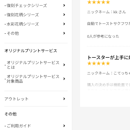
★
★
★
★
★
復刻チェックシリーズ
ニックネーム：kk さん
復刻花柄シリーズ
自動でトーストサクフワ
水彩花柄シリーズ
その他
0人が参考になった
オリジナルプリントサービス
トースターが上手に
★
★
★
★
★
オリジナルプリントサービス
とは
ニックネーム：こてっち
オリジナルプリントサービス
対象商品
購入の決め手は機能面で
まだトーストとフライ温
トーストは軽く焼きめを
アウトレット
で、今回は購入して大正
またフライもオートモー
パンやお菓子も作れるの
その他
このトースターはコスパ
ご利用ガイド