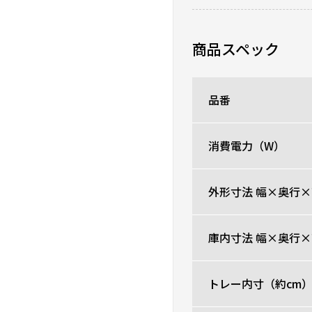
るガラス管の一本が割れ
はとても残念でした。
商品スペック
0人が参考になった
品番
消費電力（W）
外形寸法 幅×奥行×
庫内寸法 幅×奥行×
トレー内寸（約cm