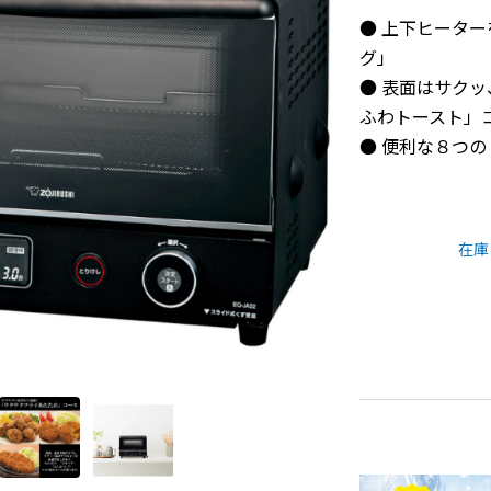
● 上下ヒータ
グ」
● 表面はサク
ふわトースト」
● 便利な８つ
在庫