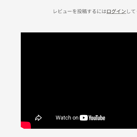
投稿者
レビューを投稿するには
ログイン
して
良し
いましたが、
。
クフワを堪能できます。
投稿者
が残念
 さん
に入って愛用させて頂いていました。揚げ物も揚げたての様にパリッと仕上が
番素晴らしい商品でした。ですが今年（購入して2年半くらい）黄色いガラス