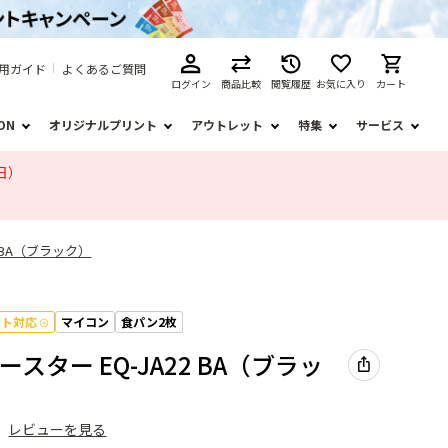
用ガイド
よくあるご質問
ログイン
商品比較
閲覧履歴
お気に入り
カート
ION
オリジナルプリント
アウトレット
特集
サービス
日）
 BA（ブラック）
フト対応
マイコン
食パン2枚
スター EQ-JA22 BA（ブラッ
）
レビューを見る