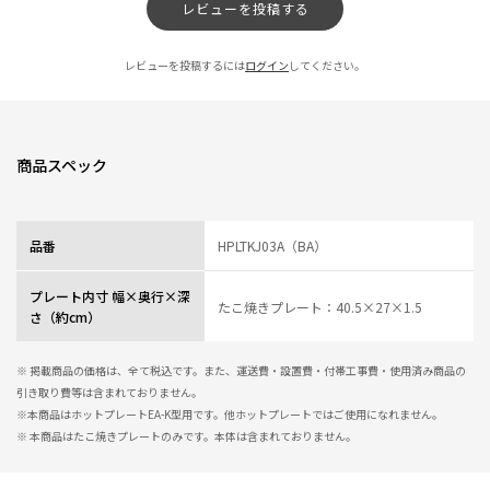
レビューを投稿する
レビューを投稿するには
ログイン
してください。
商品スペック
品番
HPLTKJ03A（BA）
プレート内寸 幅×奥行×深
たこ焼きプレート：40.5×27×1.5
さ（約cm）
※ 掲載商品の価格は、全て税込です。また、運送費・設置費・付帯工事費・使用済み商品の
引き取り費等は含まれておりません。
※本商品はホットプレートEA-K型用です。他ホットプレートではご使用になれません。
※ 本商品はたこ焼きプレートのみです。本体は含まれておりません。