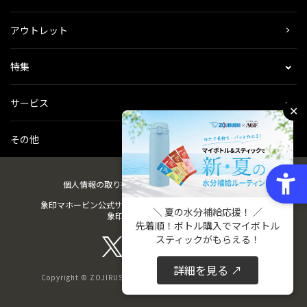
アウトレット
特集
サービス
✕
その他
個人情報の取り扱い
会社概要
ご利用規約
会員規約
象印マホービン公式サイト
ZOJIRUSHIオーナーサービス
＼ 夏の水分補給応援！ ／
象印パーツダイレクト
先着順！ボトル購入でマイボトル
スティックがもらえる！
詳細を見る ↗
Copyright © ZOJIRUSHI CORPORATION. All Rights Reserved