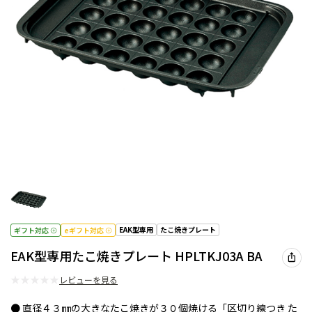
EAK型専用
たこ焼きプレート
ギフト対応
eギフト対応
EAK型専用たこ焼きプレート HPLTKJ03A BA
★
★
★
★
★
レビューを見る
● 直径４３㎜の大きなたこ焼きが３０個焼ける「区切り線つき た