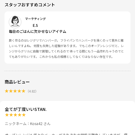
スタッフおすすめコメント
マーケティング
E.S
毎日のごはんに欠かせないアイテム
良く作るのはレジグリでハンバーグ。 フライパンでハンバーグを焼くのって意外と難
しいんですよね。 何度も失敗した経験があります。 でもこのオーブンレンジだと、レ
ンジからグリルに自動で調理してくれるので 待ってる間にもう一品作れちゃうのでと
てもありがたいです。 これからも私の相棒としてなくてはならない存在です。
商品レビュー
★
★
★
★
★
（
4.82
）
全てが丁度いいSTAN.
★
★
★
★
★
ニックネーム：Kosa42 さん
オーブンレンジも様々なメーカーがそれぞれの特性で勝負していますが、便