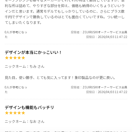
利な所は詰めて、やりすぎな部分を抑え、価格も納得のいくちょうどいいラ
インだと思います。通常モデルでもしっかりしているのに、さらにプラス数
千円でデザインで勝負しているのはとても面白くていいですね。つい統一し
てしまいたくなります。
0人が参考になっ
投稿者
ZOJIRUSHIオーナーサービス会員
た
投稿日
2026/04/03 11:47:22
デザインが本当にかっこいい！
★
★
★
★
★
ニックネーム：ちみ さん
見た目，使い勝手、とても気に入ってます！象印製品なのが更に良い。
0人が参考になっ
投稿者
ZOJIRUSHIオーナーサービス会員
た
投稿日
2026/04/03 11:47:22
デザインも機能もバッチリ
★
★
★
★
★
ニックネーム：なお さん