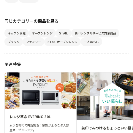
同じカテゴリーの商品を見る
キッチン家電
オーブンレンジ
STAN.
象印レンタルサービス対象商品
ブラック
ファミリー
STAN. オーブンレンジ
一人暮らし
関連特集
レンジ革命 EVERINO 30L
ムラを抑えて時短調理！家族がよろこぶ大容
象印でみつけるちょっといい暮
量オーブンレンジ。