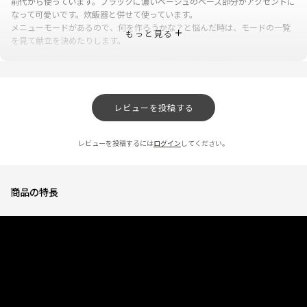
前代から使っています。ブラックに濃いベージュのベース部分がアクセントに
なって可愛いです。炊飯器と併せて使っています。
メニューモードがあるので、何を作ろうかな？と悩んだ時は、モードの一覧
もっと見る
を見て献立を決めたりします。
0人が参考になっ
投稿者
ZOJIRUSHIオーナーサービス会員
た
投稿日
2026/03/06 14:48:04
レビューを投稿する
簡単に煮物も出来そうで楽しみ。
★
★
★
★
★
ニックネーム：みっき さん
レビューを投稿するには
ログイン
してください。
簡単に色々できそうなので、使いこなしていきたいです。
商品の特長
0人が参考になっ
投稿者
ZOJIRUSHIオーナーサービス会員
た
投稿日
2025/12/04 16:42:15
音が静か
★
★
★
★
☆
ニックネーム：Kei さん
よろしいのでは