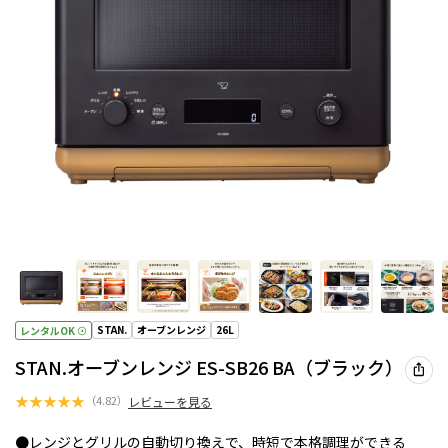
STAN.
オーブンレンジ
26L
レンタルOK
STAN.オーブンレンジ ES-SB26 BA（ブラック）
★
★
★
★
★
（
4.82
）
レビューを見る
●レンジとグリルの自動切り換えで、時短で本格調理ができる