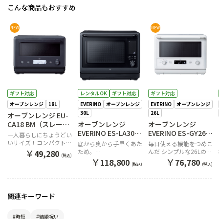
こんな商品もおすすめ
NEW
NEW
ギフト対応
レンタルOK
ギフト対応
ギフト対応
オーブンレンジ
18L
EVERINO
オーブンレンジ
EVERINO
オーブンレンジ
30L
26L
オーブンレンジ EU-
CA18 BM（スレート
オーブンレンジ
オーブンレンジ
ブラック）
EVERINO ES-LA30
EVERINO ES-GY26
一人暮らしにちょうどい
BA（ブラック）
WA（ホワイト）
いサイズ！コンパクトな
底から奥から手早くあた
毎日使える機能をつめこ
18Lオーブンレンジ
￥
ため。
んだ シンプルな26Lのオ
49,280
(税込)
レンジ革命を起こす30L
ーブンレンジ EVERINO
￥
￥
118,800
76,780
(税込)
(税込)
のエブリノ
関連キーワード
#時短
#結婚祝い