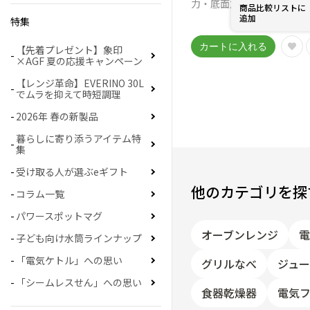
力・底面加熱ダブルヒータ
商品比較リストに
でミミまでふんわり
追加
￥
41,580
特集
【先着プレゼント】象印
×AGF 夏の応援キャンペーン
【レンジ革命】EVERINO 30L
でムラを抑えて時短調理
2026年 春の新製品
暮らしに寄り添うアイテム特
集
受け取る人が選ぶeギフト
他のカテゴリを探
コラム一覧
パワースポットマグ
オーブンレンジ
子ども向け水筒ラインナップ
「電気ケトル」への思い
グリルなべ
ジュー
「シームレスせん」への思い
食器乾燥器
電気