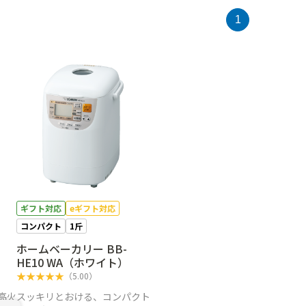
1
ギフト対応
eギフト対応
コンパクト
1斤
ホームベーカリー BB-
HE10 WA（ホワイト）
★
★
★
★
★
（
5.00
）
高火
スッキリとおける、コンパクト