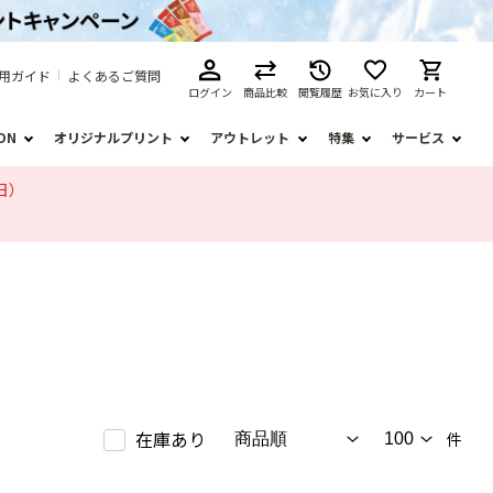
用ガイド
よくあるご質問
ログイン
商品比較
閲覧履歴
お気に入り
カート
ION
オリジナルプリント
アウトレット
特集
サービス
日）
在庫あり
件