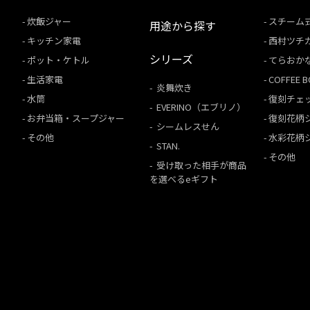
炊飯ジャー
スチーム
用途から探す
キッチン家電
西村ツチ
シリーズ
ポット・ケトル
てらおか
生活家電
COFFEE
炎舞炊き
水筒
復刻チェ
EVERINO（エブリノ）
お弁当箱・スープジャー
復刻花柄
シームレスせん
その他
水彩花柄
STAN.
その他
受け取った相手が商品
を選べるeギフト