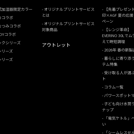
式加湿器限定カラー
オリジナルプリントサービス
【先着プレゼン
とは
印×AGF 夏の応
カコラボ
ペーン
オリジナルプリントサービス
なつみコラボ
対象商品
【レンジ革命】
 BOYコラボ
EVERINO 30Lで
えて時短調理
ックシリーズ
アウトレット
2026年 春の新製
シリーズ
暮らしに寄り添
シリーズ
テム特集
受け取る人が選
ト
コラム一覧
パワースポット
子ども向け水筒
ナップ
「電気ケトル」
い
「シームレスせ