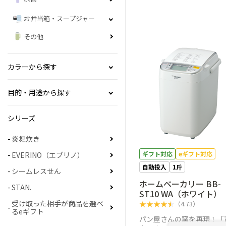
お弁当箱・スープジャー
その他
カラーから探す
目的・用途から探す
シリーズ
炎舞炊き
ギフト対応
eギフト対応
EVERINO（エブリノ）
自動投入
1斤
シームレスせん
ホームベーカリー BB-
STAN.
ST10 WA（ホワイト）
受け取った相手が商品を選べ
★
★
★
★
★
（
4.73
）
るeギフト
パン屋さんの窯を再現！「