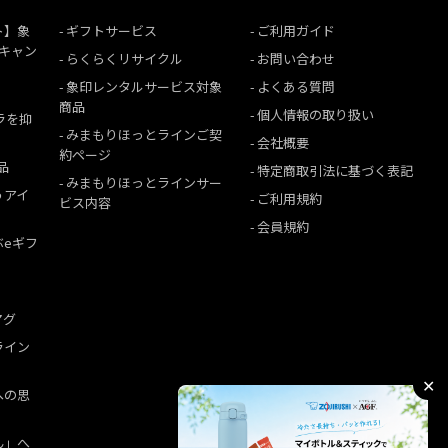
ト】象
ギフトサービス
ご利用ガイド
援キャン
らくらくリサイクル
お問い合わせ
象印レンタルサービス対象
よくある質問
商品
個人情報の取り扱い
ムラを抑
みまもりほっとラインご契
会社概要
約ページ
品
特定商取引法に基づく表記
みまもりほっとラインサー
うアイ
ご利用規約
ビス内容
会員規約
ぶeギフ
マグ
ライン
✕
への思
ん」へ