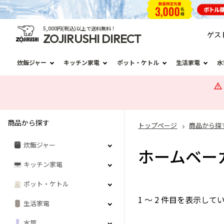
5,000円(税込)以上で送料無料！
ゲス
ZOJIRUSHI DIRECT
炊飯ジャー
キッチン家電
ポット・ケトル
生活家電
水
商品から探す
トップページ
商品から探
炊飯ジャー
ホームベー
キッチン家電
ポット・ケトル
1 ～ 2 件目を表示し
生活家電
水筒