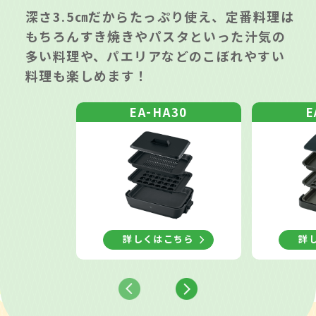
深さ3.5㎝だからたっぷり使え、定番料理は
もちろん
すき焼きやパスタといった汁気の
多い料理や、
パエリアなどのこぼれやすい
料理も楽しめます！
-
EA
HA30
E
詳しくはこちら
詳