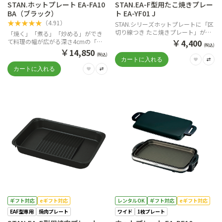
STAN.ホットプレート EA-FA10
STAN.EA-F型用たこ焼きプレー
BA（ブラック）
ト EA-YF01 J
★
★
★
★
★
（
4.91
）
STAN.シリーズホットプレートに「区
切り線つき たこ焼きプレート」が新
「焼く」「煮る」「炒める」ができ
登場
￥
て料理の幅が広がる深さ4cmの「深
4,400
(税込)
型プレート」
￥
14,850
(税込)
ギフト対応
eギフト対応
レンタルOK
ギフト対応
eギフト対応
EAF型専用
焼肉プレート
ワイド
1枚プレート