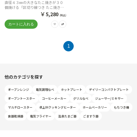
直径４３㎜の大きなたこ焼きが３０
個焼ける「区切り線つき たこ焼きプ
レート」が新登場
￥
5,280
(税込)
1
他のカテゴリを探す
オーブンレンジ
電気調理なべ
ホットプレート
デイリーコンパクトプレート
オーブントースター
コーヒーメーカー
グリルなべ
ジューサー/ミキサー
マルチロースター
卓上IHクッキングヒーター
ホームベーカリー
もちつき機
食器乾燥器
電気フライヤー
温泉たまご器
ごますり器