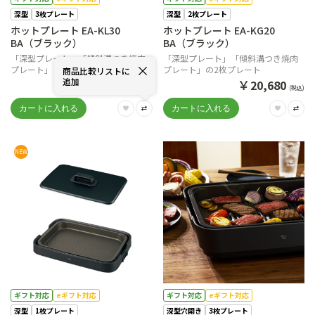
深型
3枚プレート
深型
2枚プレート
ホットプレート EA-KL30
ホットプレート EA-KG20
BA（ブラック）
BA（ブラック）
「深型プレート」「傾斜溝つき焼肉
「深型プレート」「傾斜溝つき焼肉
プレート」「区切り線つきたこ焼き
プレート」の2枚プレート
商品比較リストに
プレート」の3枚プレート
追加
￥
￥
25,080
20,680
(税込)
(税込)
NEW
ギフト対応
eギフト対応
ギフト対応
eギフト対応
深型
1枚プレート
深型穴開き
3枚プレート