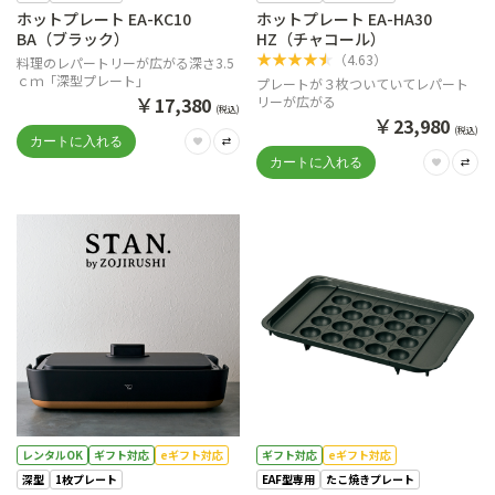
ホットプレート EA-KC10
ホットプレート EA-HA30
BA（ブラック）
HZ（チャコール）
★
★
★
★
★
（
4.63
）
料理のレパートリーが広がる深さ3.5
ｃｍ「深型プレート」
プレートが３枚ついていてレパート
￥
17,380
リーが広がる
(税込)
￥
23,980
(税込)
レンタルOK
ギフト対応
eギフト対応
ギフト対応
eギフト対応
深型
1枚プレート
EAF型専用
たこ焼きプレート