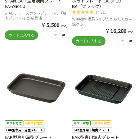
STAN.EA-F型用焼肉プレート
ホットプレート EA-DF10
EA-YG01 J
BA（ブラック）
★
★
★
★
★
（
4.91
）
STAN.シリーズホットプレートに「焼
肉プレート」が新登場
約48㎝の横長タイプだからたくさん
￥
5,500
焼ける！
(税込)
￥
16,280
(税込)
ギフト対応
eギフト対応
ギフト対応
eギフト対応
EAK型専用
深型プレート
EAK型専用
焼肉プレート
EAK型専用深型プレート
EAK型専用焼肉プレート