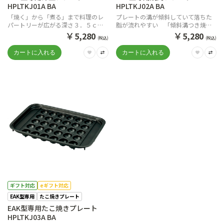
HPLTKJ01A BA
HPLTKJ02A BA
「焼く」から「煮る」まで料理のレ
プレートの溝が傾斜していて落ちた
パートリーが広がる深さ３．５ｃｍ
脂が流れやすい 「傾斜溝つき焼肉
「深型プレート」
プレート」
￥
￥
5,280
5,280
(税込)
(税込)
ギフト対応
eギフト対応
EAK型専用
たこ焼きプレート
EAK型専用たこ焼きプレート
HPLTKJ03A BA