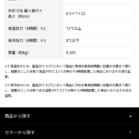
外形寸法 幅×奥行×
6.5×7×22
高さ（約cm）
保温効力（6時間）※1
71℃以上
保冷効力（6時間）※2
8℃以下
質量（約kg）
0.205
※1 保温効力とは、室温20℃±2℃において製品に熱湯を取扱説明書に記載の位置まで満た
し、縦置きにした状態で湯温が95℃±1℃の時から6時間放置した場合におけるその湯の温
度。
※2 保冷効力とは、室温20℃±2℃において製品に冷水を取扱説明書に記載の位置まで満た
し、縦置きにした状態で水の温度が4℃±1℃の時から6時間放置した場合におけるその水の
温度。
商品から探す
カラーから探す