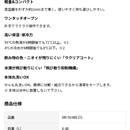
軽量&コンパクト
真空層をわずか約1mmまで薄く。使いやすく持ち運びしやすい。
ワンタッチオープン
片手でラクラク操作できます。
高い保温･保冷力
95℃の熱湯が6時間後でも71℃以上。※1
4℃の冷水が6時間後でも8℃以下。※2
飲み物の色・ニオイが残りにくい「ラクリアコート」
水滴が飛び散りにくい「飛び散り抑制機構」
本体丸洗いOK
せんも丸洗いOK。簡単に分解・組立できるから清潔をキープします。
※ 本体は水中に放置しないで下さい。
商品仕様
品番
SM-SV48EZS
容量（L）
0.48