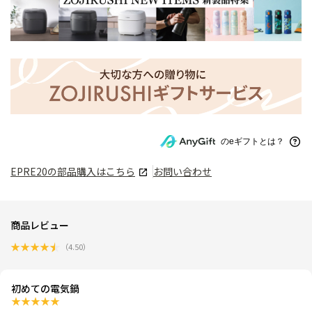
のeギフトとは？
EPRE20
の部品購入はこちら
お問い合わせ
商品レビュー
★
★
★
★
★
（
4.50
）
初めての電気鍋
★
★
★
★
★