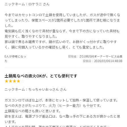
ニックネーム：ロケラニ さん
今まではカセットコンロで土鍋を使用していましたが、ガスが途中で無くな
ってしまったり、保管スペースが2箇所必要でしたが1箇所で済む様になりま
した。
電気鍋も広く浅くなので具材が重ならず、今まで下の方になっていた具材も
見やすく、取りやすくなりました。
家は鍋で煮るお雑煮ですが、鍋が広いので、お餅がくっ付かずに取りやす
く、鍋に何個入っているかの確認もし易く、とても重宝しました。
0人が参考になっ
投稿者
ZOJIRUSHIオーナーサービス会員
た
投稿日
2026/03/06 14:48:08
土鍋風なべの直火OKが、とても便利です
★
★
★
★
☆
ニックネーム：ちっちゃいおっさん さん
ガスコンロでほぼ仕上げ、本体にセットして加熱・保温して使っています。
なべの大きさがたっぷりで、火力（ヒーター能力）も十分です。
土鍋風なべの軽さも良いと思います。
欲を言えば、電源プラグ差込口は、なべ取っ手の下にある方が良かったと思
います。
４人でなべを囲む時、誰かの正面近くに電源コードが出てくるので…