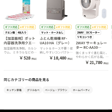
ギフト対応
eギフト対応
ギフト対応
eギフト対応
ギフト対応
eギフト対応
クエン酸
4包入り
マット・ホースなし
2WAY
DCモーター
リモコンつき
【加湿器用】ポット
ふとん乾燥機 RF-
内容器洗浄用クエン
UA10 HA（グレー）
2WAY サーキュレー
酸 CD-KB03KX Jピカ
ター RC-AA30
加湿器用洗浄剤。カルシ
マット＆ホース不要！収
ポット
WA（ホワイト）
ウム、ミネラルなどの汚
納しやすいコンパクト設
強くまっすぐ進む風と、
れをスッキリ落とす
計
￥
￥
やわらかく広がる風。 2
528
18,480
(税込)
(税込)
つの風を使って暮らしの
￥
21,780
(税込)
空気を整える2WAYサー
キュレーター
同じカテゴリーの商品を見る
キッチン家電
グリルなべ
ベージュ・ブラウン
ホームパーティ