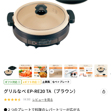
土鍋風
なべ＋プレート
ギフト対応
eギフト対応
グリルなべ EP-RE20 TA（ブラウン）
★
★
★
★
★
（
4.50
）
レビューを見る
●２つのプレートで料理のレパートリーが広がる