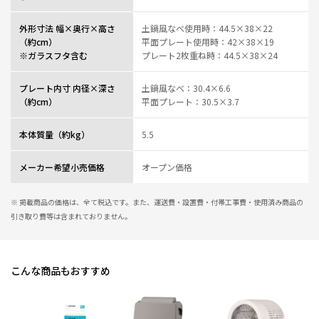
外形寸法 幅×奥行×高さ
土鍋風なべ使用時：44.5×38×22
（約cm）
平面プレート使用時：42×38×19
※ガラスフタ含む
プレート2枚重ね時：44.5×38×24
プレート内寸 内径×深さ
土鍋風なべ：30.4×6.6
（約cm）
平面プレート：30.5×3.7
本体質量（約kg）
5.5
メーカー希望小売価格
オープン価格
※ 掲載商品の価格は、全て税込です。また、運送費・設置費・付帯工事費・使用済み商品の
引き取り費等は含まれておりません。
こんな商品もおすすめ