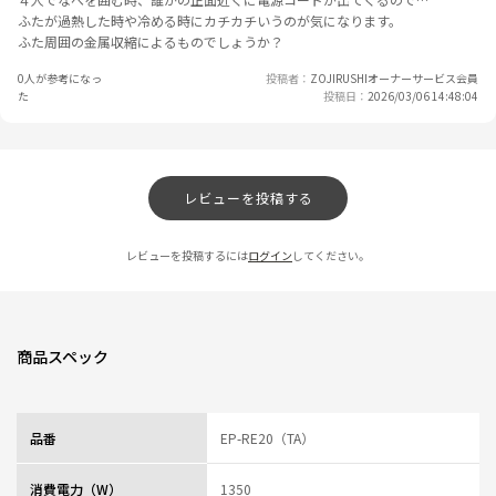
ふたが過熱した時や冷める時にカチカチいうのが気になります。
ふた周囲の金属収縮によるものでしょうか？
0人が参考になっ
投稿者
ZOJIRUSHIオーナーサービス会員
た
投稿日
2026/03/06 14:48:04
レビューを投稿する
レビューを投稿するには
ログイン
してください。
商品スペック
品番
EP-RE20（TA）
消費電力（W）
1350