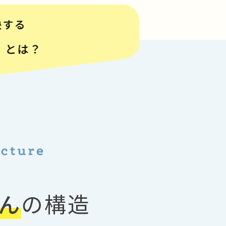
ん
の構造