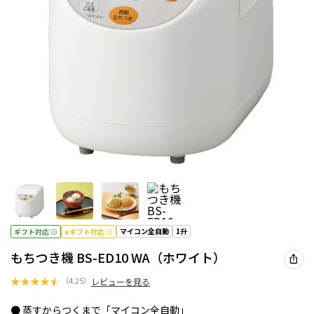
マイコン全自動
1升
ギフト対応
eギフト対応
もちつき機 BS-ED10 WA（ホワイト）
★
★
★
★
★
（
4.25
）
レビューを見る
● 蒸すからつくまで「マイコン全自動」