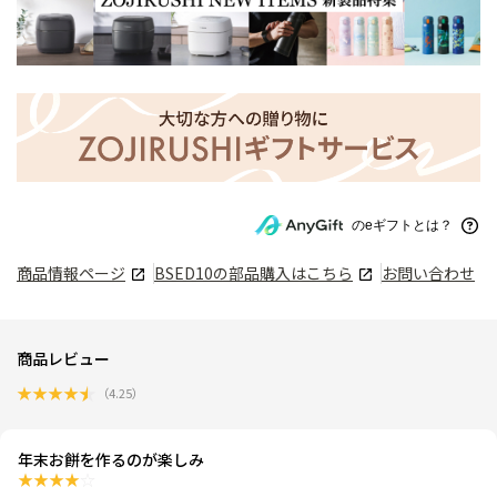
のeギフトとは？
商品情報ページ
BSED10
の部品購入はこちら
お問い合わせ
商品レビュー
★
★
★
★
★
（
4.25
）
年末お餅を作るのが楽しみ
★
★
★
★
☆