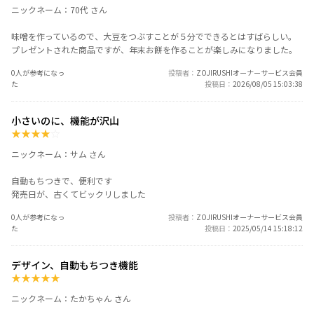
ニックネーム：70代 さん
味噌を作っているので、大豆をつぶすことが５分でできるとはすばらしい。
プレゼントされた商品ですが、年末お餅を作ることが楽しみになりました。
0人が参考になっ
投稿者
ZOJIRUSHIオーナーサービス会員
た
投稿日
2026/08/05 15:03:38
小さいのに、機能が沢山
★
★
★
★
☆
ニックネーム：サム さん
自動もちつきで、便利です
発売日が、古くてビックリしました
0人が参考になっ
投稿者
ZOJIRUSHIオーナーサービス会員
た
投稿日
2025/05/14 15:18:12
デザイン、自動もちつき機能
★
★
★
★
★
ニックネーム：たかちゃん さん