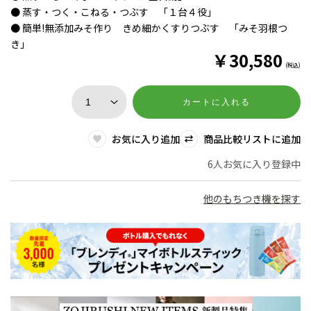
● 蒸す・つく・こねる・つぶす 「１台４役」
● 簡単!無添加みそ作り きめ細かくすりつぶす 「みそ羽根つ
き」
￥
30,580
(税込)
カートに入れる
お気に入り追加
商品比較リストに追加
6人お気に入り登録中
他のもちつき機を探す