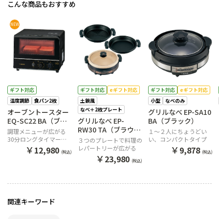
こんな商品もおすすめ
NEW
ギフト対応
ギフト対応
eギフト対応
ギフト対応
eギフト対応
温度調節
食パン2枚
土鍋風
小型
なべのみ
なべ＋2枚プレート
オーブントースター
グリルなべ EP-SA10
EQ-SC22 BA（ブラ
グリルなべ EP-
BA（ブラック）
ック）
RW30 TA（ブラウ
調理メニューが広がる
１～２人にちょうどい
ン）
30分ロングタイマー搭
い、コンパクトタイプ
３つのプレートで料理の
載のオーブントースター
￥
￥
レパートリーが広がる
12,980
9,878
(税込)
(税込)
￥
23,980
(税込)
関連キーワード