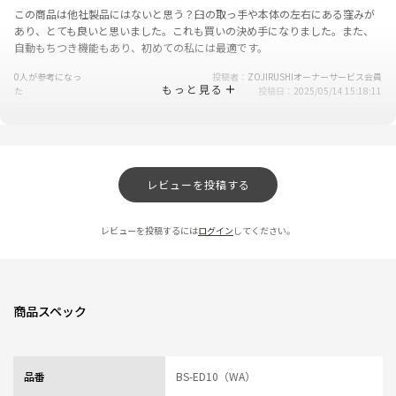
この商品は他社製品にはないと思う？臼の取っ手や本体の左右にある窪みが
あり、とても良いと思いました。これも買いの決め手になりました。また、
自動もちつき機能もあり、初めての私には最適です。
0人が参考になっ
投稿者
ZOJIRUSHIオーナーサービス会員
もっと見る
た
投稿日
2025/05/14 15:18:11
簡単操作
★
★
★
★
☆
ニックネーム：Ringo さん
レビューを投稿する
簡単操作なのが高評価です。
ですが、簡単にお餅がつけるのですが、仕上がりに堅いお米の粒が残ってし
レビューを投稿するには
ログイン
してください。
まうのが気になります。
また、お赤飯を蒸しましたが、餅米の蒸し具合にムラがあって蒸されている
部分と全然蒸されていない部分とあります。
説明書の通りにしているつもりですが、少し自分で工夫しながら再度チャレ
商品スペック
ンジしてみようと思います。
0人が参考になっ
投稿者
ZOJIRUSHIオーナーサービス会員
た
投稿日
2025/05/14 15:18:11
品番
BS-ED10（WA）
レビュー一覧