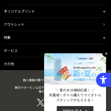
オリジナルプリント
アウトレット
特集
サービス
✕
その他
個人情報の取り扱い
会社概要
ご利用規約
会員規約
象印マホービン公式サイト
ZOJIRUSHIオーナーサービス
＼ 夏の水分補給応援！ ／
象印パーツダイレクト
先着順！ボトル購入でマイボトル
スティックがもらえる！