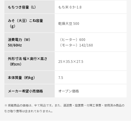
もちつき容量（L）
もち米 0.9~1.8
みそ（大豆）こね容量
乾燥大豆 500
（g）
消費電力（W）
（ヒーター）600
50/60Hz
（モーター）142/160
外形寸法 幅×奥行×高さ
25×35.5×27.5
（約cm）
本体質量（約kg）
7.5
メーカー希望小売価格
オープン価格
※ 掲載商品の価格は、全て税込です。また、運送費・設置費・付帯工事費・使用済み商品の
引き取り費等は含まれておりません。