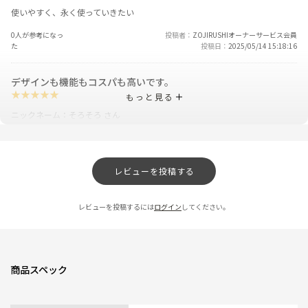
使いやすく、永く使っていきたい
0人が参考になっ
投稿者
ZOJIRUSHIオーナーサービス会員
た
投稿日
2025/05/14 15:18:16
デザインも機能もコスパも高いです。
★
★
★
★
★
もっと見る
ニックネーム：そろそろ さん
デザインは全体的に丸みがあり可愛いです。機能は、ミルの作動は、静か
で、速いです。本体に、浄水フィルターが付くなど細部に亘り
細かいところまで、気遣いのある製品です。
レビューを投稿する
0人が参考になっ
投稿者
ZOJIRUSHIオーナーサービス会員
た
投稿日
2025/05/14 15:18:15
レビューを投稿するには
ログイン
してください。
コンパクトで可愛い
★
★
★
★
★
商品スペック
ニックネーム：よっしー さん
夫婦で暮らして、毎朝のコーヒーは欠かせないものです。ミル付きで価格も