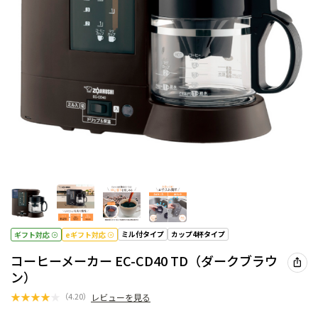
ミル付タイプ
カップ4杯タイプ
ギフト対応
eギフト対応
コーヒーメーカー EC-CD40 TD（ダークブラウ
ン）
★
★
★
★
★
（
4.20
）
レビューを見る