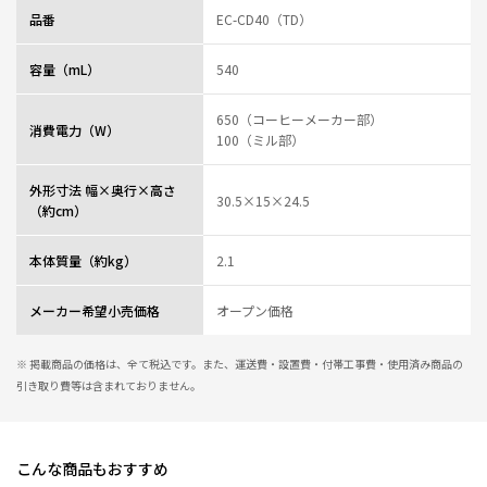
手頃。こらからもうちには欠かさないアイテムです。
品番
EC-CD40（TD）
0人が参考になっ
投稿者
ZOJIRUSHIオーナーサービス会員
た
投稿日
2025/05/14 15:18:13
容量（mL）
540
レビュー一覧
650（コーヒーメーカー部）
消費電力（W）
100（ミル部）
外形寸法 幅×奥行×高さ
30.5×15×24.5
（約cm）
本体質量（約kg）
2.1
メーカー希望小売価格
オープン価格
※ 掲載商品の価格は、全て税込です。また、運送費・設置費・付帯工事費・使用済み商品の
引き取り費等は含まれておりません。
こんな商品もおすすめ