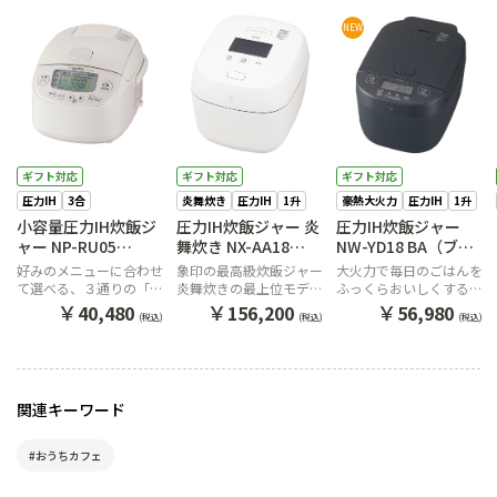
NEW
ギフト対応
ギフト対応
ギフト対応
圧力IH
3合
炎舞炊き
圧力IH
1升
豪熱大火力
圧力IH
1升
小容量圧力IH炊飯ジ
圧力IH炊飯ジャー 炎
圧力IH炊飯ジャー
ャー NP-RU05
舞炊き NX-AA18
NW-YD18 BA（ブラ
WA（ホワイト）
WZ（白）
ック）
好みのメニューに合わせ
象印の最高級炊飯ジャー
大火力で毎日のごはんを
て選べる、３通りの「炊
炎舞炊きの最上位モデ
ふっくらおいしくする圧
き分け圧力」
ル。
力IHタイプ
￥
￥
￥
40,480
156,200
56,980
(税込)
(税込)
(税込)
関連キーワード
#おうちカフェ