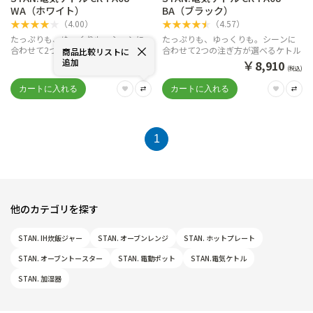
WA（ホワイト）
BA（ブラック）
★
★
★
★
★
★
★
★
★
★
（
4.00
）
（
4.57
）
たっぷりも、ゆっくりも。シーンに
たっぷりも、ゆっくりも。シーンに
合わせて2つの注ぎ方が選べるケトル
合わせて2つの注ぎ方が選べるケトル
商品比較リストに
追加
￥
￥
8,910
8,910
(税込)
(税込)
1
他のカテゴリを探す
STAN. IH炊飯ジャー
STAN. オーブンレンジ
STAN. ホットプレート
STAN. オーブントースター
STAN. 電動ポット
STAN.電気ケトル
STAN. 加湿器