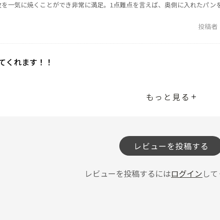
枚を一気に焼くことができ非常に満足。1点難点を言えば、奥側に入れたパン
投稿者
てくれます！！
もっと見る
ど、どのような食材でも、外はサクッと、中はフワッとの、サクフワ食感に
タルではなく）アナログのため、コツを掴むまでに少し時間がかかりました
にコツを掴み、今では自分の好みの焼き加減を見つけることができ、毎日の
レビューを投稿する
投稿者
レビューを投稿するには
ログイン
して
ん