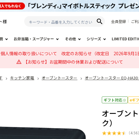
ト
様
会員登録
ご利
筒
お弁当箱・スープジャー
その他
シリーズ
LIMITED EDIT
個人情報の取り扱いについて 改定のお知らせ（改定日 2026年9月1
【お知らせ】お盆期間中の休業および配送について
す
キッチン家電
オーブントースター
オーブントースター EQ-HA3
ギフト対応
eギ
オーブントー
ク）
★
★
★
★
★
（
4.56