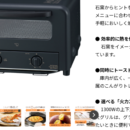
石窯からヒント
メニューに合わ
手軽に
おいしく
● 効率的に熱
石窯をイメージ
ています。
●同時にトース
庫内が広く、一
属のこんがりト
● 選べる「火力
1300Wの上下
火グリルは、グ
たいときに便利