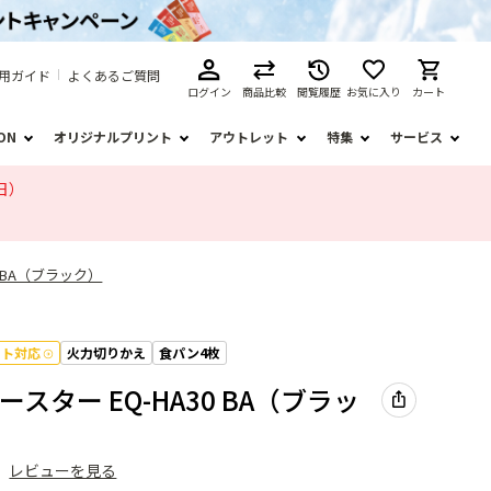
用ガイド
よくあるご質問
ログイン
商品比較
閲覧履歴
お気に入り
カート
ION
オリジナルプリント
アウトレット
特集
サービス
日）
0 BA（ブラック）
フト対応
火力切りかえ
食パン4枚
スター EQ-HA30 BA（ブラッ
）
レビューを見る