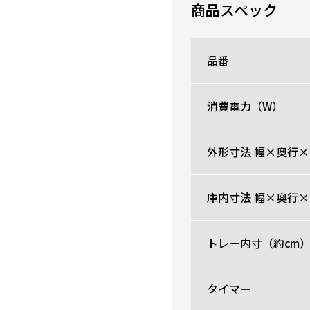
商品スペック
見た目のかわいさ＆シン
パンもカリッと美味しく
品番
0人が参考になった
消費電力（W）
食べるものは象印、
★
★
★
☆
☆
ニックネーム：香りちゃ
外形寸法 幅×奥行×
トーストに使用していま
焦げてしまうのを気をつ
庫内寸法 幅×奥行×
0人が参考になった
トレー内寸（約cm
タイマー