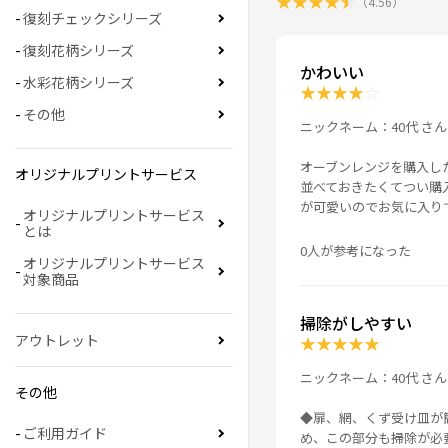
★
★
★
★
★
（
4.56
）
復刻チェックシリーズ
復刻花柄シリーズ
かわいい
水彩花柄シリーズ
★
★
★
★
☆
その他
ニックネーム：40代 さん
オーブンレンジを購入し
オリジナルプリントサービス
並べておきたくてつい購
が可愛いのでお気に入り
オリジナルプリントサービス
とは
0人が参考になった
オリジナルプリントサービス
対象商品
掃除がしやすい
アウトレット
★
★
★
★
★
ニックネーム：40代 さん
その他
◆扉、網、くず受け皿が
ご利用ガイド
め、この部分も掃除が必