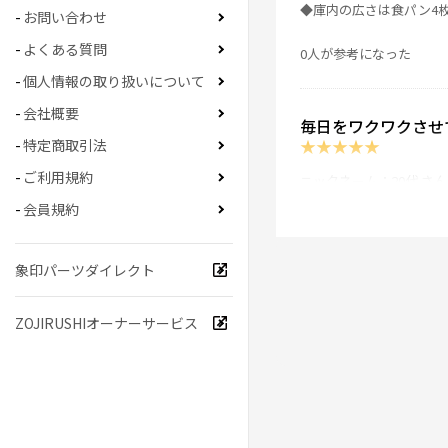
◆庫内の広さは食パン4
お問い合わせ
よくある質問
0人が参考になった
個人情報の取り扱いについて
会社概要
毎日をワクワクさせ
★
★
★
★
★
特定商取引法
ご利用規約
ニックネーム：20代 さん
会員規約
食パン、冷凍やお惣菜な
焼き時間の調整は（デジ
何度か使用していくうち
象印パーツダイレクト
0人が参考になった
ZOJIRUSHIオーナーサービス
見た目がかわいい！
★
★
★
★
★
ニックネーム：おかき さ