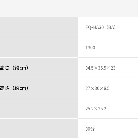
プルな機能が決め手です。
焼けました。
EQ-HA30（BA）
投稿者
1300
おいしそうなデザイン
ん さん
高さ（約cm）
34.5×36.5×23
す。
けます。
高さ（約cm）
27×30×8.5
投稿者
）
25.2×25.2
レビュー一覧
30分