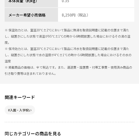
本体質量（約kg）
0.35
メーカー希望小売価格
8,250円（税込）
※ 保温効力とは、室温20℃±2℃において製品に熱湯を取扱説明書に記載の位置まで満た
し、縦置きにした状態で湯温が95℃±1℃の時から6時間放置した場合におけるその湯の温
度。
※ 保冷効力とは、室温20℃±2℃において製品に冷水を取扱説明書に記載の位置まで満た
し、縦置きにした状態で水の温度が4℃±1℃の時から6時間放置した場合におけるその水の
温度
※ 掲載商品の価格は、全て税込です。また、運送費・設置費・付帯工事費・使用済み商品の
引き取り費等は含まれておりません。
関連キーワード
#入園・入学祝い
同じカテゴリーの商品を見る