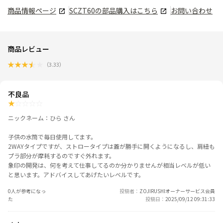
商品情報ページ
SCZT60
の部品購入はこちら
お問い合わせ
商品レビュー
★
★
★
★
★
（
3.33
）
不良品
★
☆
☆
☆
☆
ニックネーム：ひら さん
子供の水筒で毎日使用してます。
2WAYタイプですが、ストロータイプは蓋が勝手に開くようになるし、肩紐も
プラ部分が摩耗するのですぐ外れます。
象印の開発は、何を考えて仕事してるのか分かりませんが相当レベルが低い
と思います。アドバイスしてあげたいレベルです。
0人が参考になっ
投稿者
ZOJIRUSHIオーナーサービス会員
た
投稿日
2025/09/12 09:31:33