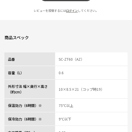
レビューを投稿するには
ログイン
してください。
商品スペック
品番
SC-ZT60（AZ）
容量（L）
0.6
外形寸法 幅×奥行×高さ
10×8.5×21（コップ時19）
（約cm）
保温効力（6時間）※
75℃以上
保冷効力（6時間）※
9℃以下