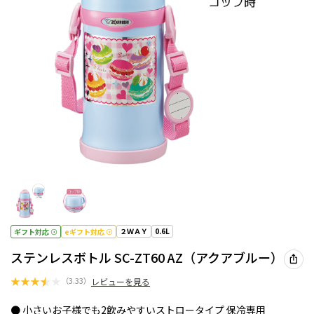
２ＷＡＹ
0.6L
ギフト対応
eギフト対応
ステンレスボトル SC-ZT60 AZ（アクアブルー）
★
★
★
★
★
（
3.33
）
レビューを見る
● 小さいお子様でも2飲みやすいストロータイプ 保冷専用