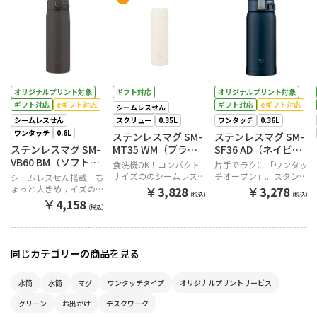
オリジナルプリント対象
ギフト対応
オリジナルプリント対象
ギフト対応
eギフト対応
ギフト対応
eギフト対応
シームレスせん
シームレスせん
スクリュー
0.35L
ワンタッチ
0.36L
ワンタッチ
0.6L
ステンレスマグ SM-
ステンレスマグ SM-
ステンレスマグ SM-
MT35 WM（ブライ
SF36 AD（ネイビ
VB60 BM（ソフトブ
トホワイト）
ー）
食洗機OK！コンパクト
片手でラクに「ワンタッ
ラック）
サイズののシームレスせ
チオープン」。スタンダ
シームレスせん搭載 ち
ん搭載モデル
ードタイプのステンレス
￥
￥
ょっと大きめサイズのワ
3,828
3,278
(税込)
(税込)
マグ
ンタッチマグ
￥
4,158
(税込)
同じカテゴリーの商品を見る
水筒
水筒
マグ
ワンタッチタイプ
オリジナルプリントサービス
グリーン
お出かけ
デスクワーク