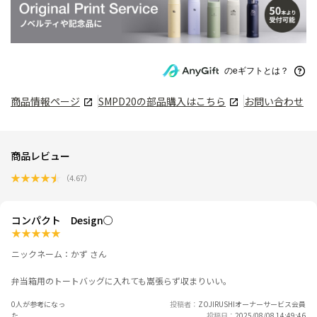
のeギフトとは？
商品情報ページ
SMPD20
の部品購入はこちら
お問い合わせ
商品レビュー
★
★
★
★
★
（
4.67
）
コンパクト Design○
★
★
★
★
★
ニックネーム：かず さん
弁当箱用のトートバッグに入れても嵩張らず収まりいい。
0人が参考になっ
投稿者
ZOJIRUSHIオーナーサービス会員
た
投稿日
2025/08/08 14:49:46