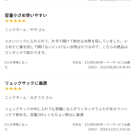
容量小さめ使いやすい
★
★
★
★
★
ニックネーム：やや さん
小さいバックに入れられて、片手で開けて飲める水筒を探していました。小
さめだと蓋を回して開けないといけない水筒ばかりなので、こちらの商品は
ワンタッチで助かります。
0人が参考になっ
投稿者
ZOJIRUSHIオーナーサービス会員
た
投稿日
2025/08/08 14:49:46
リュックサックに最適
★
★
★
★
☆
ニックネーム：みきうさ さん
リュックサックの中に入れても邪魔にならずワンタッチでふたがあきワンハ
ンドで飲める。容量200ｃｃもちょい飲みに最適
0人が参考になっ
投稿者
ZOJIRUSHIオーナーサービス会員
た
投稿日
2024/12/03 13:55:18