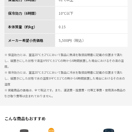
保冷効力（6時間）
10℃以下
本体質量（約kg）
0.15
メーカー希望小売価格
5,500円（税込）
※ 保温効力とは、室温20℃±2℃において製品に熱湯を取扱説明書に記載の位置まで満た
し、縦置きにした状態で湯温が95℃±1℃の時から6時間放置した場合におけるその湯の温
度。
※ 保冷効力とは、室温20℃±2℃において製品に冷水を取扱説明書に記載の位置まで満た
し、縦置きにした状態で水の温度が4℃±1℃の時から6時間放置した場合におけるその水の
温度
※ 掲載商品の価格は、全て税込です。また、運送費・設置費・付帯工事費・使用済み商品の
引き取り費等は含まれておりません。
こんな商品もおすすめ
NEW