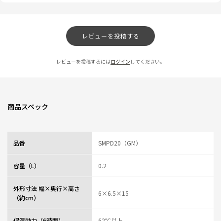
レビューを投稿する
レビューを投稿するには
ログイン
してください。
商品スペック
品番
SMPD20（GM）
容量（L）
0.2
外形寸法 幅×奥行×高さ
6×6.5×15
（約cm）
保温効力（6時間）
62℃以上