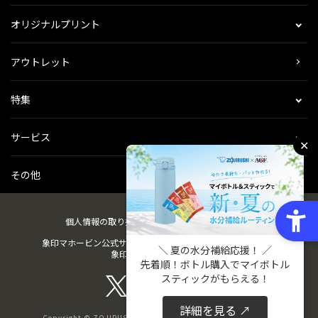
オリジナルプリント
アウトレット
特集
サービス
✕
その他
個人情報の取り扱い
会社概要
ご利用規約
会員規約
象印マホービン公式サイト
ZOJIRUSHIオーナーサービス
＼ 夏の水分補給応援！ ／
象印パーツダイレクト
先着順！ボトル購入でマイボトル
スティックがもらえる！
詳細を見る ↗
Copyright © ZOJIRUSHI CORPORATION. All Rights Reserved