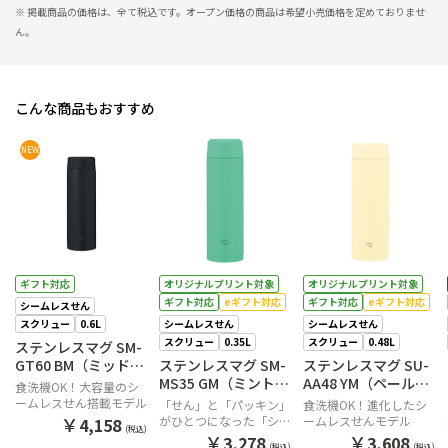
※ 掲載商品の価格は、全て税込です。オープン価格の商品は希望小売価格を定めておりませ
ん。
こんな商品もおすすめ
NEW
ギフト対応
オリジナルプリント対象
オリジナルプリント対象
ギフト対応
eギフト対応
ギフト対応
eギフト対応
シームレスせん
スクリュー
0.6L
シームレスせん
シームレスせん
スクリュー
0.35L
スクリュー
0.48L
ステンレスマグ SM-
GT60 BM（ミッドナ
ステンレスマグ SM-
ステンレスマグ SU-
イトブラック）
MS35 GM（ミントグ
AA48 YM（ペールシ
食洗機OK！大容量のシ
リーン）
トラス）
ームレスせん搭載モデル
「せん」と「パッキン」
食洗機OK！進化したシ
￥
がひとつになった「シー
ームレスせんモデル
4,158
(税込)
ムレスせん」を搭載。小
￥
￥
3,278
3,608
(税込)
(税込)