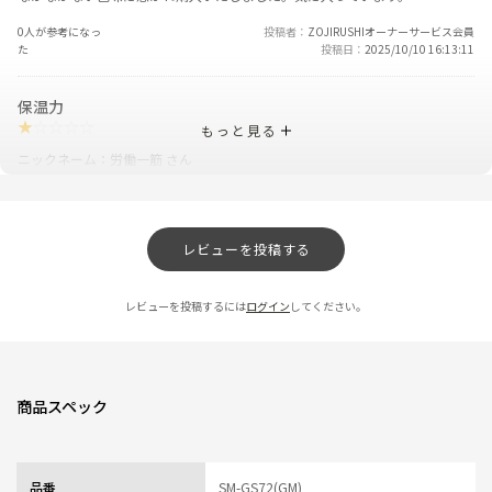
0人が参考になっ
投稿者
ZOJIRUSHIオーナーサービス会員
た
投稿日
2025/10/10 16:13:11
保温力
★
☆
☆
☆
☆
もっと見る
ニックネーム：労働一筋 さん
以前も象印の水筒を使っていたのですがその時は保温力が良かったので
今回もこの商品を買ったのですが
保温力が全くなく朝の７時に入れたお湯が昼のちょい前の１１時半にはもう
レビューを投稿する
ほぼ水の温度にまで下がります
以前がとっても良かったので残念です
レビューを投稿するには
ログイン
してください。
1人が参考になっ
投稿者
ZOJIRUSHIオーナーサービス会員
た
投稿日
2025/05/09 14:42:48
レビュー一覧
商品スペック
品番
SM-GS72(GM)