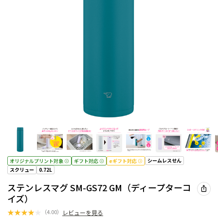
シームレスせん
オリジナルプリント対象
ギフト対応
eギフト対応
スクリュー
0.72L
ステンレスマグ SM-GS72 GM（ディープターコ
イズ）
★
★
★
★
★
（
4.00
）
レビューを見る