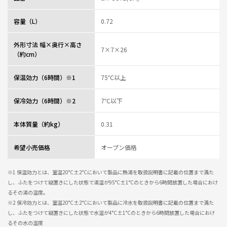
容量（L）
0.72
外形寸法 幅×奥行×高さ
7×7×26
（約cm）
保温効力（6時間）※1
75℃以上
保冷効力（6時間）※2
7℃以下
本体質量（約kg）
0.31
希望小売価格
オープン価格
※1 保温効力とは、室温20°C±2°Cにおいて製品に熱湯を取扱説明書に記載の位置まで満た
し、ふたをつけて縦置きにした状態で湯温が95°C±1°Cのときから6時間放置した場合におけ
るその湯の温度。
※2 保冷効力とは、室温20°C±2°Cにおいて製品に冷水を取扱説明書に記載の位置まで満た
し、ふたをつけて縦置きにした状態で水温が4°C±1°Cのときから6時間放置した場合におけ
るその水の温度