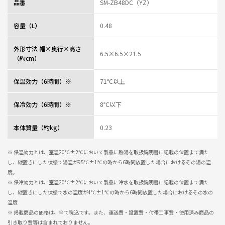
品番
SM-ZB48DC（YZ）
容量（L）
0.48
外形寸法 幅×奥行×高さ
6.5×6.5×21.5
（約cm）
保温効力（6時間）※
71℃以上
保冷効力（6時間）※
8℃以下
本体質量（約kg）
0.23
※ 保温効力とは、室温20℃±2℃において製品に熱湯を取扱説明書に記載の位置まで満た
し、縦置きにした状態で湯温が95℃±1℃の時から6時間放置した場合におけるその湯の温
度。
※ 保冷効力とは、室温20℃±2℃において製品に冷水を取扱説明書に記載の位置まで満た
し、縦置きにした状態で水の温度が4℃±1℃の時から6時間放置した場合におけるその水の
温度
※ 掲載商品の価格は、全て税込です。また、運送費・設置費・付帯工事費・使用済み商品の
引き取り費等は含まれておりません。