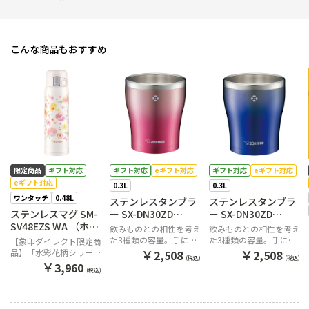
こんな商品もおすすめ
限定商品
ギフト対応
ギフト対応
eギフト対応
ギフト対応
eギフト対応
eギフト対応
0.3L
0.3L
ワンタッチ
0.48L
ステンレスタンブラ
ステンレスタンブラ
ステンレスマグ SM-
ー SX-DN30ZD
ー SX-DN30ZD
SV48EZS WA （ホワ
PZ（グラデーション
AZ（グラデーション
飲みものとの相性を考え
飲みものとの相性を考え
イト）
ピンク）
ネイビー）
た3種類の容量。手にな
た3種類の容量。手にな
【象印ダイレクト限定商
じみやすいシンプルデザ
じみやすいシンプルデザ
￥
￥
品】「水彩花柄シリー
2,508
2,508
(税込)
(税込)
インステンレスタンブラ
インステンレスタンブラ
ズ」
￥
3,960
(税込)
ー
ー