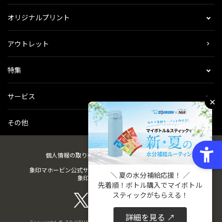
オリジナルプリント
アウトレット
特集
サービス
✕
その他
個人情報の取り扱い
会社概要
ご利用規約
会員規約
象印マホービン公式サイト
ZOJIRUSHIオーナーサービス
＼ 夏の水分補給応援！ ／
象印パーツダイレクト
先着順！ボトル購入でマイボトル
スティックがもらえる！
詳細を見る ↗