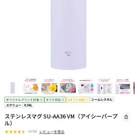
シームレスせん
オリジナルプリント対象
ギフト対応
eギフト対応
スクリュー
0.36L
ステンレスマグ SU-AA36 VM（アイシーパープ
ル）
★
★
★
★
★
（
4.50
）
レビューを見る