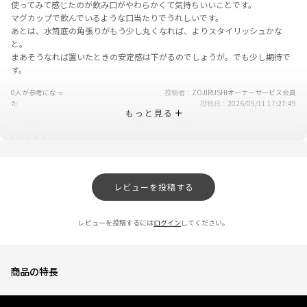
使ってみて感じたのが飲み口がやわらかくて気持ちいいことです。
マグカップで飲んでいるような口当たりでうれしいです。
あとは、水筒底の角張りがもう少し丸くなれば、よりスタイリッシュかな
と。
まあそうなれば置いたときの安定感は下がるのでしょうが。でも少し期待で
す。
0人が参考になっ
投稿者
ZOJIRUSHIオーナーサービス会員
た
投稿日
2026/05/11 17:27:49
もっと見る
いいよ！
★
★
★
★
★
ニックネーム：ざえもん さん
レビューを投稿する
お茶を入れたり、会社でコップがわりに使用していますが保温、保冷共に十
分な性能がありサイズもちょうど良くお気に入りアイテムになっています
レビューを投稿するには
ログイン
してください。
0人が参考になっ
投稿者
ZOJIRUSHIオーナーサービス会員
た
投稿日
2026/05/11 17:27:48
商品の特長
氷止めはあってもいいかも
★
★
★
★
☆