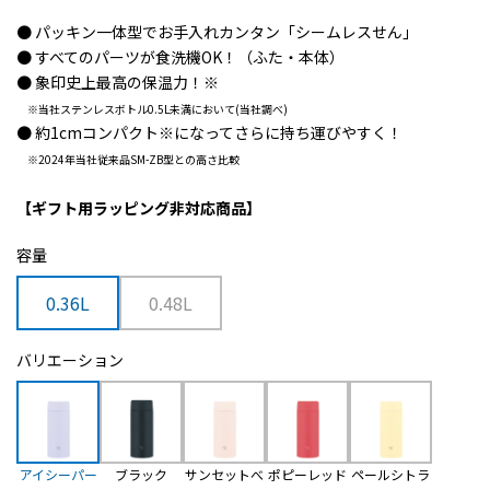
● パッキン一体型でお手入れカンタン「シームレスせん」
● すべてのパーツが食洗機OK！（ふた・本体）
● 象印史上最高の保温力！
※
※当社ステンレスボトル0.5L未満において(当社調べ)
● 約1cmコンパクト
※
になってさらに持ち運びやすく！
※2024年当社従来品SM-ZB型との高さ比較
【ギフト用ラッピング非対応商品】
容量
0.36L
0.48L
バリエーション
アイシーパー
ブラック
サンセットべ
ポピーレッド
ペールシトラ