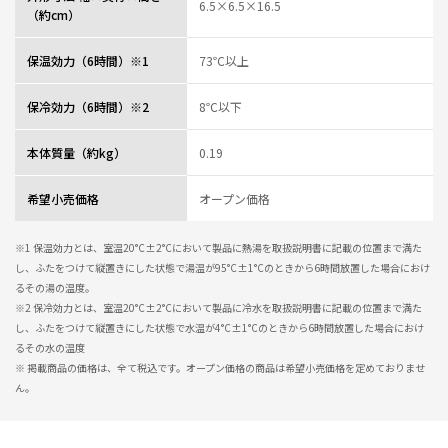
6.5×6.5×16.5
（約cm）
0人が参考になっ
投稿者
ZOJIRUSHIオーナーサービス会員
た
投稿日
2025/05/09 14:42:48
保温効力（6時間）※1
73℃以上
レビュー一覧
保冷効力（6時間）※2
8℃以下
本体質量（約kg）
0.19
希望小売価格
オープン価格
※1 保温効力とは、室温20°C±2°Cにおいて製品に熱湯を取扱説明書に記載の位置まで満た
し、ふたをつけて縦置きにした状態で湯温が95°C±1°Cのときから6時間放置した場合におけ
るその湯の温度。
※2 保冷効力とは、室温20°C±2°Cにおいて製品に冷水を取扱説明書に記載の位置まで満た
し、ふたをつけて縦置きにした状態で水温が4°C±1°Cのときから6時間放置した場合におけ
るその水の温度
※ 掲載商品の価格は、全て税込です。オープン価格の商品は希望小売価格を定めておりませ
ん。