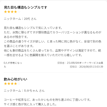
見た目も構造もシンプルです
★
★
★
★
☆
ニックネーム：20代 さん
見た目も構造もシンプルで気に入っています。
ただ、水筒に限らずですが類似商品でカラーバリエーションが異なるものが
あるのが残念です。
この商品の違うサイズが欲しい、と思った時に同じ色がなく、妥協で別の色
を選ぶことがあります。
他にも象印商品をたくさん使っており、品質やデザインは満足ですので、統
一感を出せるように色展開を揃えていただけたら嬉しいです。
0人が参考になっ
投稿者
ZOJIRUSHIオーナーサービス会員
た
投稿日
2026/08/05 15:03:39
飲み心地がいい
★
★
★
★
☆
ニックネーム：たかちゃん さん
コーヒーや紅茶など、あったかいものを持ち運ぶのに丁度いいです。
サイズ感と色が気に入って購入しました。