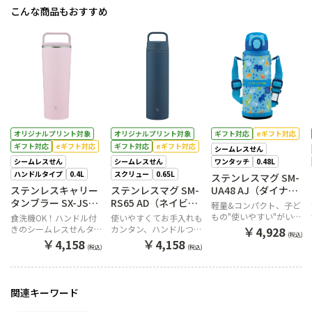
こんな商品もおすすめ
オリジナルプリント対象
オリジナルプリント対象
ギフト対応
eギフト対応
ギフト対応
eギフト対応
ギフト対応
eギフト対応
シームレスせん
シームレスせん
シームレスせん
ワンタッチ
0.48L
ハンドルタイプ
0.4L
スクリュー
0.65L
ステンレスマグ SM-
ステンレスキャリー
ステンレスマグ SM-
UA48 AJ（ダイナソ
タンブラー SX-JS40
RS65 AD（ネイビ
ーブルー）
軽量&コンパクト、子ど
PM（パウダリーピン
ー）
もの"使いやすい"がいっ
食洗機OK！ハンドル付
使いやすくてお手入れも
ク）
ぱいのステンレスマグ
￥
きのシームレスせんタン
カンタン、ハンドルつき
4,928
(税込)
ブラー
シリーズのステンレスマ
￥
￥
4,158
4,158
(税込)
(税込)
グ
関連キーワード