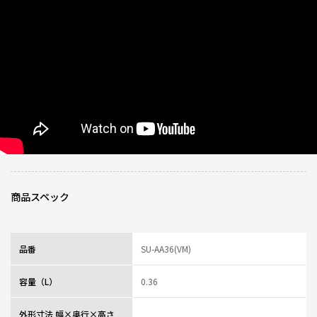
ニックネーム：伽 さん
・やはりパッキンなしは楽。購入してよかったです。
・もう少し太ければ手が入るので洗いやすい。(しかし太すぎると持ちづらい)
・色は、白があれば白を選んだが、今回購入したパープルも好きな色です。
・開け閉めのときのキューキュー音が大きめ(長め)で気になります。
・ストレーナーがないので氷があると飲みづらい。
・僅かだが肩口に溜まる分が飲めない。たぶんストレーナーがない分、残る
量は少なくなっている。
しかし、氷入りの飲み物の飲みづらさとトレードオフで最後の一滴まで飲
み干せることを期待していたので、この点は残念。
上を向いて飲めば良いと思われるかもしれないが、ストレーナーがないの
で、上を向きすぎるとどこから垂れるか分からない。
0人が参考になっ
投稿者
ZOJIRUSHIオーナーサービス会員
商品スペック
た
投稿日
2025/09/12 09:31:33
熱いの続く
品番
SU-AA36(VM)
★
★
★
★
★
ニックネーム：よっしー さん
容量（L）
0.36
購入して半年…とても使いやすく、いつもコーヒーを入れて仕事に持ってい
くんですが、休憩時間でもアツアツで飲めるのが嬉しいです。
外形寸法 幅×奥行×高さ