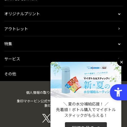
オリジナルプリント
アウトレット
特集
サービス
✕
その他
個人情報の取り扱い
会社概要
ご利用規約
会員規約
象印マホービン公式サイト
ZOJIRUSHIオーナーサービス
＼ 夏の水分補給応援！ ／
象印パーツダイレクト
先着順！ボトル購入でマイボトル
スティックがもらえる！