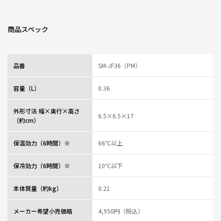
商品スペック
品番
SM-JF36（PM）
容量（L）
0.36
外形寸法 幅×奥行×高さ
6.5×6.5×17
（約cm）
保温効力（6時間）※
66℃以上
保冷効力（6時間）※
10℃以下
本体質量（約kg）
0.21
メーカー希望小売価格
4,950円（税込）