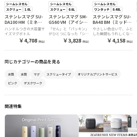
シームレスせん
シームレスせん
シームレスせん
スクリュー
1.0L
スクリュー
0.6L
ワンタッチ
0.48L
ステンレスマグ SU-
ステンレスマグ SM-
ステンレスマグ SU-
DA100 HM（ミネラ
GS60 VM（アイシー
BA48 BM（ミッドナ
ルグレー）
パープル）
イトブラック）
ハンドルつきの大容量サ
「せん」と「パッキン」
やさしい色合いで、ふと
イズマグボトル
がひとつになった「シー
した瞬間もうれしくなる
ムレスせん」を搭載。ふ
ワタシにちょうどいいワ
￥
￥
￥
4,708
3,828
4,158
(税込)
(税込)
(税込)
だん使いの”ちょっと大
ンタッチマグ。
きめ”マグ
同じカテゴリーの商品を見る
水筒
水筒
マグ
スクリュータイプ
オリジナルプリントサービス
ピンク
デスクワーク
関連特集