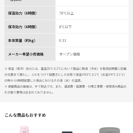
欲をいえば食洗機対応になっていただければ凄く嬉しいです！
保温効力（6時間）
78℃以上
0人が参考になっ
投稿者
ZOJIRUSHIオーナーサービス会員
た
投稿日
2025/11/11 16:46:56
保冷効力（6時間）
8℃以下
レビュー一覧
本体質量（約kg）
0.33
メーカー希望小売価格
オープン価格
※ 保温（保冷）効力とは、室温20℃±2℃において製品に熱湯（冷水）を取扱説明書に記載
の位置まで満たし、ふたをつけて縦置きにした状態で湯温が95℃±1℃（水温が4℃±1℃）
の時から6時間放置した場合におけるその湯（水）の温度。
※ 掲載商品の価格は、全て税込です。また、運送費・設置費・付帯工事費・使用済み商品の
引き取り費等は含まれておりません。
こんな商品もおすすめ