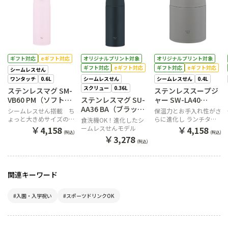
ギフト対応
eギフト対応
オリジナルプリント対象
オリジナルプリント対象
ギフト対応
eギフト対応
ギフト対応
eギフト対応
シームレスせん
ワンタッチ
0.6L
シームレスせん
シームレスせん
0.4L
スクリュー
0.36L
ステンレスマグ SM-
ステンレススープジ
VB60 PM（ソフトピ
ステンレスマグ SU-
ャー SW-LA40
ンク）
AA36 BA（ブラッ
HM（クラウドグレ
シームレスせん搭載 ち
保温力とお手入れ性がさ
ク）
ー）
ょっと大きめサイズのワ
らに進化し ランチタイ
食洗機OK！進化したシ
ンタッチマグ
ムまで食べごろ温度をキ
￥
￥
ームレスせんモデル
4,158
4,158
(税込)
(税込)
ープ
￥
3,278
(税込)
関連キーワード
#入園・入学祝い
#スポーツドリンクOK