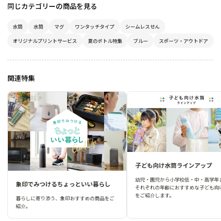
同じカテゴリーの商品を見る
水筒
水筒
マグ
ワンタッチタイプ
シームレスせん
オリジナルプリントサービス
夏のボトル特集
ブルー
スポーツ・アウトドア
関連特集
子ども向け水筒ラインアップ
幼児・園児から小学校低・中・高学年
象印でみつけるちょっといい暮らし
それぞれの年齢におすすめな子ども向
をご紹介します。
暮らしに寄り添う、象印おすすめの商品をご
紹介。