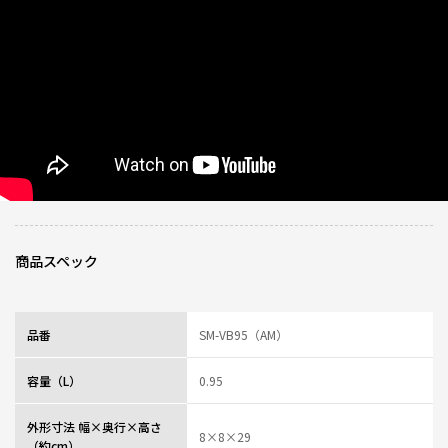
初めて象印の製品を使わせて
いただきましたが、保温の性能も
高く氷を入れて使ってますが
朝用意して夕方くらいまで
しっかりキンキンに冷えて保温できていたのですごい性能だなと思って
企業努力を感じました！
洗いやすく使いやすいので
すごく満足してます。
また違う製品も試してみたいと
思います！
0人が参考になっ
投稿者
ZOJIRUSHIオーナーサービス会員
た
投稿日
2025/11/11 16:46:56
商品スペック
やっぱりシームレスせん
★
★
★
★
☆
ニックネーム：ゾウ さん
品番
SM-VB95（AM）
子供の水筒用に。
容量（L）
0.95
象印さんのシームレスせんのマグボトルは本当に助かっています。毎日する
ものなので洗い物も減り朝一につける作業も一つだけなのでとっても楽で
す。
外形寸法 幅×奥行×高さ
8×8×29
見た目もスタイリッシュです。
（約cm）