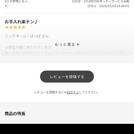
0人が参考になっ
投稿者
ZOJIRUSHIオーナーサービス会員
た
投稿日
2026/03/06 14:48:06
お手入れ楽チン♪
★
★
★
★
★
ニックネーム：ぱっぱ さん
もっと見る
小学生の娘に持たせています。
秋～冬用に使用するのにちょうどいいサイズ感で気に入っているようです。
横にスライドするタイプのロックも慣れてしまえば違和感なく使えていま
す。
シームレスタイプなのでパッキンを取り外す必要がなく、本体、飲み口、蓋
の３点にさえ分解してしまえば洗うのも簡単です。あとはカビが生えないで
レビューを投稿する
くれることを祈るばかりです。
0人が参考になっ
投稿者
ZOJIRUSHIオーナーサービス会員
レビューを投稿するには
ログイン
してください。
た
投稿日
2025/12/04 16:42:13
使いやすくてびっくりしました！
商品の特長
★
★
★
★
★
ニックネーム：おが さん