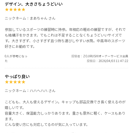
デザイン、大きさちょうどいい
★
★
★
★
★
ニックネーム：まあちゃん さん
参加しているスポーツの練習時に持参。年相応の軽めの練習ですが、それで
も結構汗をかきます。でもこれは不足することなくちょうどいいサイズで
す。大きすぎず、小さすぎず且つ持ち運びしやすい水筒。中高年のスポーツ
好きにお勧めです。
0人が参考になっ
投稿者
ZOJIRUSHIオーナーサービス会員
た
投稿日
2026/04/03 11:47:22
やっぱり良い
★
★
★
★
★
ニックネーム：ハハヘハハ さん
こどもも、大人も使えるデザイン。キャップも部品交換でき長く使えるのが
嬉しいです。
容量大きく、保温能力しっかりあります。重さも意外に軽く、ケースもあり
ます。
どんな使い方にも対応してるのが気に入っています。