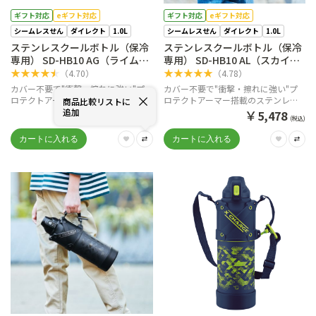
ギフト対応
eギフト対応
ギフト対応
eギフト対応
シームレスせん
ダイレクト
1.0L
シームレスせん
ダイレクト
1.0L
ステンレスクールボトル（保冷
ステンレスクールボトル（保冷
専用） SD-HB10 AG（ライムブ
専用） SD-HB10 AL（スカイブ
ルー）
ルー）
★
★
★
★
★
★
★
★
★
★
（
4.70
）
（
4.78
）
カバー不要で"衝撃・擦れに強い"プ
カバー不要で"衝撃・擦れに強い"プ
ロテクトアーマー搭載のステンレス
ロテクトアーマー搭載のステンレス
商品比較リストに
クールボトル
クールボトル
追加
￥
￥
5,478
5,478
(税込)
(税込)