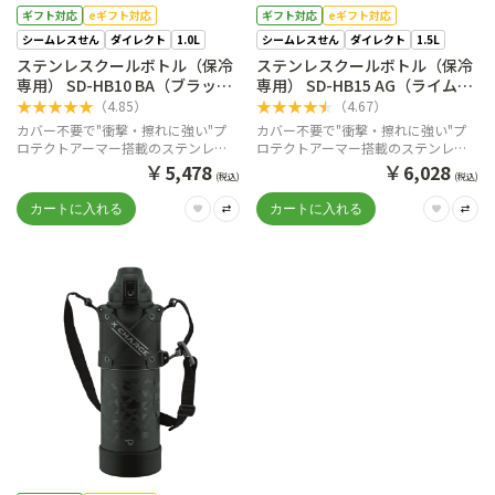
ギフト対応
eギフト対応
ギフト対応
eギフト対応
シームレスせん
ダイレクト
1.0L
シームレスせん
ダイレクト
1.5L
ステンレスクールボトル（保冷
ステンレスクールボトル（保冷
専用） SD-HB10 BA（ブラッ
専用） SD-HB15 AG（ライムブ
ク）
ルー）
★
★
★
★
★
★
★
★
★
★
（
4.85
）
（
4.67
）
カバー不要で"衝撃・擦れに強い"プ
カバー不要で"衝撃・擦れに強い"プ
ロテクトアーマー搭載のステンレス
ロテクトアーマー搭載のステンレス
クールボトル
クールボトル
￥
￥
5,478
6,028
(税込)
(税込)