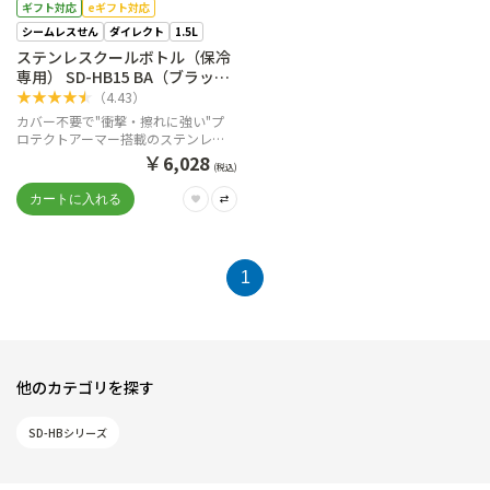
ギフト対応
eギフト対応
シームレスせん
ダイレクト
1.5L
ステンレスクールボトル（保冷
専用） SD-HB15 BA（ブラッ
ク）
★
★
★
★
★
（
4.43
）
カバー不要で"衝撃・擦れに強い"プ
ロテクトアーマー搭載のステンレス
クールボトル
￥
6,028
(税込)
1
他のカテゴリを探す
SD-HBシリーズ