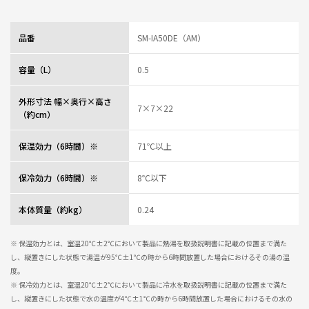
品番
SM-IA50DE（AM）
容量（L）
0.5
外形寸法 幅×奥行×高さ
7×7×22
（約cm）
保温効力（6時間）※
71℃以上
保冷効力（6時間）※
8℃以下
本体質量（約kg）
0.24
※ 保温効力とは、室温20℃±2℃において製品に熱湯を取扱説明書に記載の位置まで満た
し、縦置きにした状態で湯温が95℃±1℃の時から6時間放置した場合におけるその湯の温
度。
※ 保冷効力とは、室温20℃±2℃において製品に冷水を取扱説明書に記載の位置まで満た
し、縦置きにした状態で水の温度が4℃±1℃の時から6時間放置した場合におけるその水の