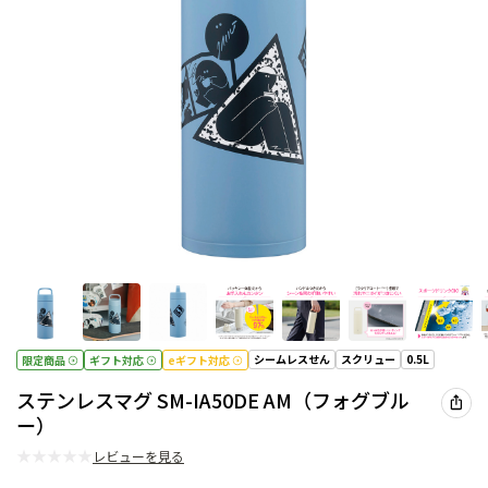
シームレスせん
スクリュー
0.5L
限定商品
ギフト対応
eギフト対応
ステンレスマグ SM-IA50DE AM（フォグブル
ー）
★
★
★
★
★
レビューを見る