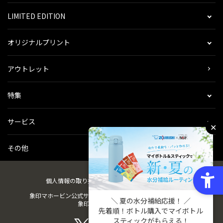
LIMITED EDITION
オリジナルプリント
アウトレット
特集
サービス
✕
その他
個人情報の取り扱い
会社概要
ご利用規約
会員規約
象印マホービン公式サイト
ZOJIRUSHIオーナーサービス
＼ 夏の水分補給応援！ ／
象印パーツダイレクト
先着順！ボトル購入でマイボトル
スティックがもらえる！