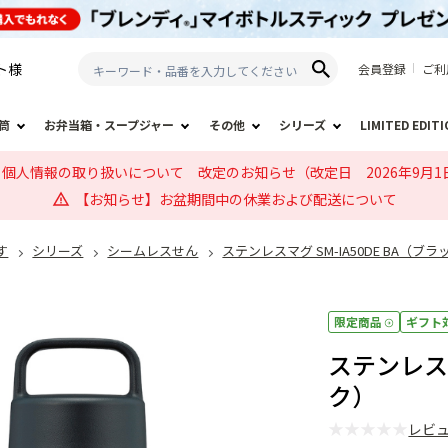
ト
様
会員登録
ご利
筒
お弁当箱・スープジャー
その他
シリーズ
LIMITED EDIT
個人情報の取り扱いについて 改定のお知らせ（改定日 2026年9月1
【お知らせ】お盆期間中の休業および配送について
す
シリーズ
シームレスせん
ステンレスマグ SM-IA50DE BA（ブラ
限定商品
ギフト
ステンレスマ
ク）
★
★
★
★
★
レビ