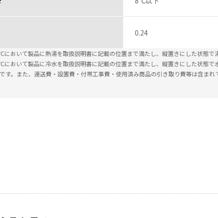
※
8℃以下
0.24
±2℃において製品に熱湯を取扱説明書に記載の位置まで満たし、縦置きにした状態で
±2℃において製品に冷水を取扱説明書に記載の位置まで満たし、縦置きにした状態で
込です。また、運送費・設置費・付帯工事費・使用済み商品の引き取り費等は含まれ