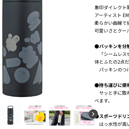
象印ダイレクト限
アーティスト E
柔らかい曲線で
可愛いさとクー
●パッキンを分
「シームレス
体とふたの2点
パッキンのつけ
●持ち運びに便
サッと手に取れ
べます。
●スポーツドリ
はっ水性が高い