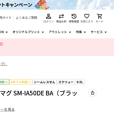
用ガイド
よくあるご質問
ログイン
商品比較
閲覧履歴
お気に入り
カート
ION
オリジナルプリント
アウトレット
特集
サービス
日）
ック）
対応
eギフト対応
シームレスせん
スクリュー
0.5L
グ SM-IA50DE BA（ブラッ
ューを見る