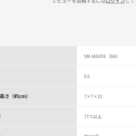
レビューを投稿するには
ログイン
して
SM-IA50DE（BA）
0.5
高さ（約cm）
7×7×22
※
71℃以上