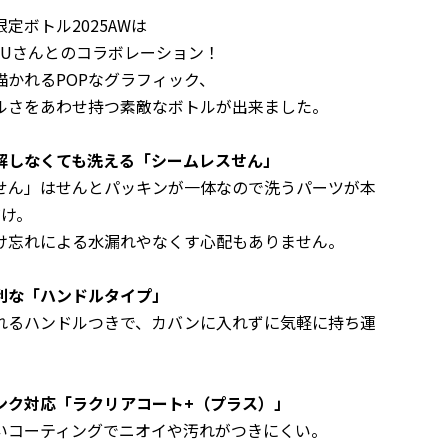
定ボトル2025AWは
MUさんとのコラボレーション！
描かれるPOPなグラフィック、
ルさをあわせ持つ素敵なボトルが出来ました。
解しなくても洗える「シームレスせん」
せん」は
せんとパッキンが一体なので洗うパーツが本
だけ。
忘れによる水漏れや
なくす心配もありません。
利な「ハンドルタイプ」
るハンドルつきで、カバンに入れずに気軽に持ち運
ンク対応「ラクリアコート+（プラス）」
コーティングでニオイや汚れがつきにくい。