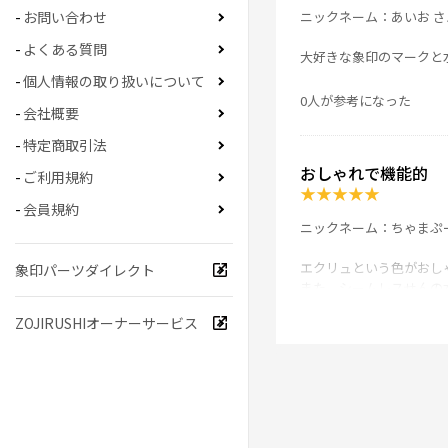
ニックネーム：あいお さ
お問い合わせ
よくある質問
大好きな象印のマークと
個人情報の取り扱いについて
0人が参考になった
会社概要
特定商取引法
おしゃれで機能的
ご利用規約
★
★
★
★
★
会員規約
ニックネーム：ちゃまぷ
エクリュという色がおし
象印パーツダイレクト
また、シームレスせんの
ZOJIRUSHIオーナーサービス
0人が参考になった
夏の相棒
★
★
★
★
★