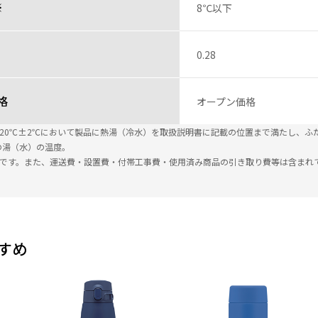
※
8℃以下
0.28
格
オープン価格
温20℃±2℃において製品に熱湯（冷水）を取扱説明書に記載の位置まで満たし、ふ
の湯（水）の温度。
込です。また、運送費・設置費・付帯工事費・使用済み商品の引き取り費等は含まれ
すめ