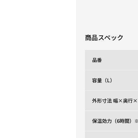
ニックネーム：ジュン さ
大容量サイズで夏のお出
洗うのも楽で最高。
0人が参考になった
商品スペック
使いやすいです
品番
★
★
★
★
★
ニックネーム：藤原パパ 
容量（L）
取手があって掴みやすく
外形寸法 幅×奥行×
0人が参考になった
保温効力（6時間）