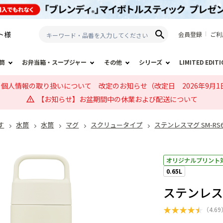
ト
様
会員登録
ご利
筒
お弁当箱・スープジャー
その他
シリーズ
LIMITED EDIT
個人情報の取り扱いについて 改定のお知らせ（改定日 2026年9月1
【お知らせ】お盆期間中の休業および配送について
す
水筒
水筒
マグ
スクリュータイプ
ステンレスマグ SM-RS
オリジナルプリント
0.65L
ステンレスマ
★
★
★
★
★
（
4.69