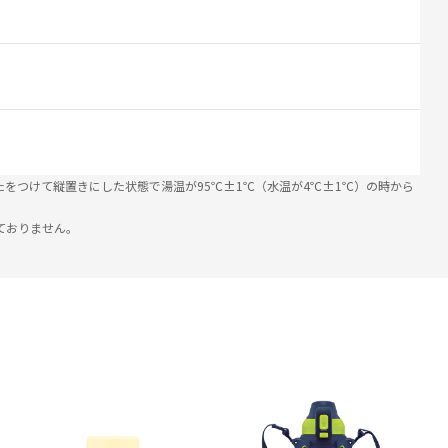
たをつけて縦置きにした状態で湯温が95℃±1℃（水温が4℃±1℃）の時から
ておりません。