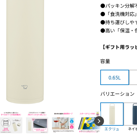
●パッキン分解
●「食洗機対応
●持ち運びしや
●高い「保温・
【ギフト用ラッ
容量
0.65L
バリエーション
エクリュ
ネイ