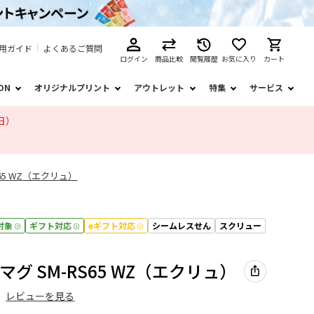
用ガイド
よくあるご質問
ログイン
商品比較
閲覧履歴
お気に入り
カート
ION
オリジナルプリント
アウトレット
特集
サービス
日）
65 WZ（エクリュ）
対象
ギフト対応
eギフト対応
シームレスせん
スクリュー
グ SM-RS65 WZ（エクリュ）
）
レビューを見る