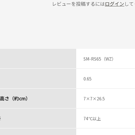
レビューを投稿するには
ログイン
して
ん
かけには必ずリュックに忍ばせています。
投稿者
SM-RS65（WZ）
さん
0.65
、また、飲み口は丸みがあり安全安心して飲めます。余計な飲み口もなく、自
高さ（約cm）
投稿者
7×7×26.5
レビュー一覧
※
74℃以上