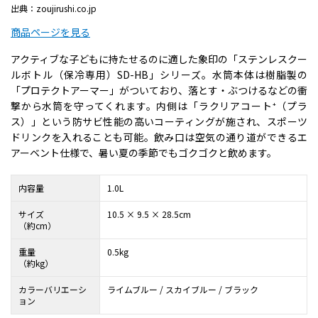
出典：zoujirushi.co.jp
商品ページを見る
アクティブな子どもに持たせるのに適した象印の「ステンレスクー
ルボトル（保冷専用）SD-HB」シリーズ。水筒本体は樹脂製の
「プロテクトアーマー」がついており、落とす・ぶつけるなどの衝
撃から水筒を守ってくれます。内側は「ラクリアコート⁺（プラ
ス）」という防サビ性能の高いコーティングが施され、スポーツ
ドリンクを入れることも可能。飲み口は空気の通り道ができるエ
アーベント仕様で、暑い夏の季節でもゴクゴクと飲めます。
内容量
1.0L
サイズ
10.5 × 9.5 × 28.5cm
（約cm）
重量
0.5kg
（約kg）
カラーバリエーシ
ライムブルー / スカイブルー / ブラック
ョン