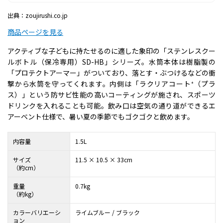
出典：zoujirushi.co.jp
商品ページを見る
アクティブな子どもに持たせるのに適した象印の「ステンレスクー
ルボトル（保冷専用）SD-HB」シリーズ。水筒本体は樹脂製の
「プロテクトアーマー」がついており、落とす・ぶつけるなどの衝
撃から水筒を守ってくれます。内側は「ラクリアコート⁺（プラ
ス）」という防サビ性能の高いコーティングが施され、スポーツ
ドリンクを入れることも可能。飲み口は空気の通り道ができるエ
アーベント仕様で、暑い夏の季節でもゴクゴクと飲めます。
内容量
1.5L
サイズ
11.5 × 10.5 × 33cm
（約cm）
重量
0.7kg
（約kg）
カラーバリエーシ
ライムブルー / ブラック
ョン