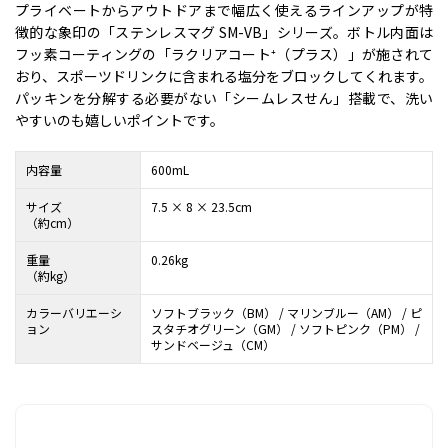
プライベートからアウトドアまで幅広く使えるラインアップが特
徴的な象印の「ステンレスマグ SM-VB」シリーズ。ボトル内面は
フッ素コーティングの「ラクリアコート⁺（プラス）」が施されて
おり、スポーツドリンクに含まれる塩分をブロックしてくれます。
パッキンを分解する必要がない「シームレスせん」搭載で、洗い
やすいのも嬉しいポイントです。
内容量
600mL
サイズ
7.5 × 8 × 23.5cm
（約cm）
重量
0.26kg
（約kg）
カラーバリエーシ
ソフトブラック（BM） / マリンブルー（AM） / ピ
ョン
スタチオグリーン（GM） / ソフトピンク（PM） /
サンドベージュ（CM）