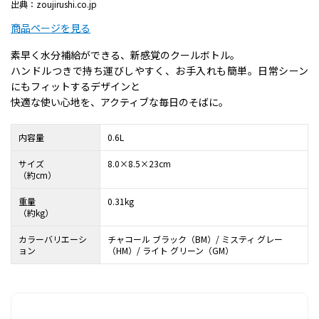
出典：zoujirushi.co.jp
商品ページを見る
素早く水分補給ができる、新感覚のクールボトル。
ハンドルつきで持ち運びしやすく、お手入れも簡単。日常シーン
にもフィットするデザインと
快適な使い心地を、アクティブな毎日のそばに。
内容量
0.6L
サイズ
8.0×8.5×23cm
（約cm）
重量
0.31kg
（約kg）
カラーバリエーシ
チャコール ブラック（BM）/ ミスティ グレー
ョン
（HM）/ ライト グリーン（GM）