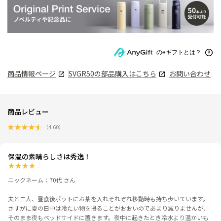
のeギフトとは？
商品情報ページ
SVGR50
の部品購入はこちら
お問い合わせ
商品レビュー
★
★
★
★
★
（
4.60
）
保温の素晴らしさは秀逸！
★
★
★
★
☆
ニックネーム：70代 さん
夫と二人、昼食後ポットにお茶を入れそれぞれ移動時も持ち歩いています。
さすがに夏の日中は冷たい物を摂ることがおおいのであまり減りませんが、
そのまま夜もベッドサイドに置きます。夜中に起きたとき冷水より温かいも