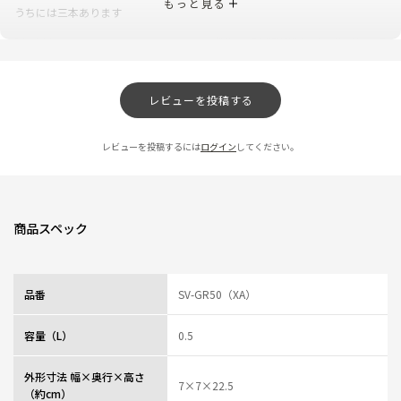
もっと見る
うちには三本あります
0人が参考になっ
投稿者
ZOJIRUSHIオーナーサービス会員
た
投稿日
2025/06/04 10:09:54
レビューを投稿する
保温効果がすぐれている
★
★
★
★
★
ニックネーム：げんしろう さん
レビューを投稿するには
ログイン
してください。
前に使っていたボトルより格段に保温効果がすぐれており朝、お茶を入れる
と3時のおやつまでは熱々で飲めます。この季節手放せません。難をいえば専
用の漂白剤を使わないとボトルの茶渋がとれないことでしょうか。普通のキ
商品スペック
ッチンの漂白剤が使えるといいのですが。
0人が参考になっ
投稿者
ZOJIRUSHIオーナーサービス会員
た
投稿日
2025/05/14 15:18:10
品番
SV-GR50（XA）
丈夫で長持ち、性能十分
容量（L）
0.5
★
★
★
★
★
ニックネーム：logo さん
外形寸法 幅×奥行×高さ
7×7×22.5
（約cm）
朝早くに沸かしたお茶を入れても夕方まで熱々です。寒い日に重宝します。