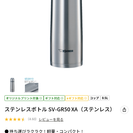
コップ
0.5L
オリジナルプリント対象
ギフト対応
eギフト対応
ステンレスボトル SV-GR50 XA（ステンレス）
★
★
★
★
★
（
4.60
）
レビューを見る
● 持ち運びラクラク！軽量・コンパクト！