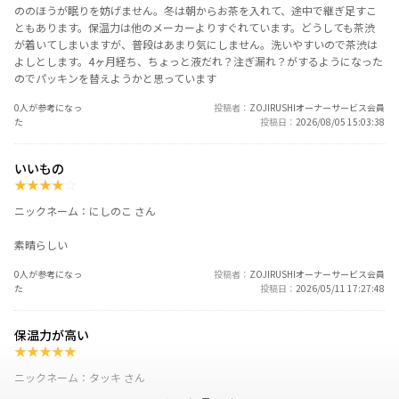
ののほうが眠りを妨げません。冬は朝からお茶を入れて、途中で継ぎ足すこ
ともあります。保温力は他のメーカーよりすぐれています。どうしても茶渋
が着いてしまいますが、普段はあまり気にしません。洗いやすいので茶渋は
よしとします。4ヶ月経ち、ちょっと液だれ？注ぎ漏れ？がするようになった
のでパッキンを替えようかと思っています
0人が参考になっ
投稿者
ZOJIRUSHIオーナーサービス会員
た
投稿日
2026/08/05 15:03:38
いいもの
★
★
★
★
☆
ニックネーム：にしのこ さん
素晴らしい
0人が参考になっ
投稿者
ZOJIRUSHIオーナーサービス会員
た
投稿日
2026/05/11 17:27:48
保温力が高い
★
★
★
★
★
ニックネーム：タッキ さん