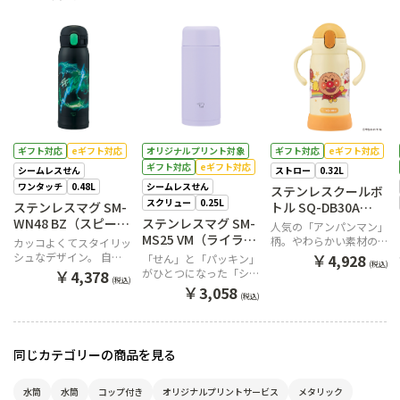
ギフト対応
eギフト対応
オリジナルプリント対象
ギフト対応
eギフト対応
ギフト対応
eギフト対応
シームレスせん
ストロー
0.32L
ワンタッチ
0.48L
シームレスせん
ステンレスクールボ
スクリュー
0.25L
ステンレスマグ SM-
トル SQ-DB30A
WN48 BZ（スピード
ステンレスマグ SM-
EY（アンパンマン）
人気の「アンパンマン」
ブラック）
MS25 VM（ライラッ
柄。やわらかい素材のス
カッコよくてスタイリッ
クパープル）
トローマグ。
￥
シュなデザイン。 自分
4,928
「せん」と「パッキン」
(税込)
だけの「好き」を見つけ
￥
がひとつになった「シー
4,378
(税込)
て一緒に出かけよう。
ムレスせん」を搭載。小
￥
3,058
(税込)
さなバッグにちょうどい
いスキニーシルエットマ
グ
同じカテゴリーの商品を見る
水筒
水筒
コップ付き
オリジナルプリントサービス
メタリック