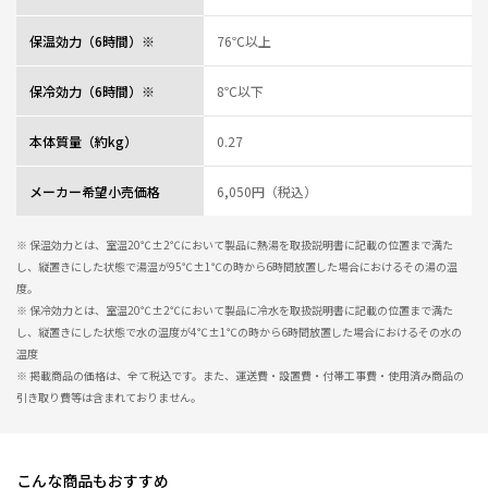
暑い夏でも氷とともに朝お茶を入れると夕方まで氷の形が残っています。終
日0度以下で助かります。
保温効力（6時間）※
76℃以上
小学生が荒く使っていますが、少しへこみができただけで性能には問題が生
じません。
保冷効力（6時間）※
8℃以下
また添付のコップ(外蓋)を無くしたときも別途コップのみを購入できたのがう
れしかったです。
本体質量（約kg）
0.27
0人が参考になっ
投稿者
ZOJIRUSHIオーナーサービス会員
た
投稿日
2025/05/09 14:42:48
メーカー希望小売価格
6,050円（税込）
レビュー一覧
※ 保温効力とは、室温20℃±2℃において製品に熱湯を取扱説明書に記載の位置まで満た
し、縦置きにした状態で湯温が95℃±1℃の時から6時間放置した場合におけるその湯の温
度。
※ 保冷効力とは、室温20℃±2℃において製品に冷水を取扱説明書に記載の位置まで満た
し、縦置きにした状態で水の温度が4℃±1℃の時から6時間放置した場合におけるその水の
温度
※ 掲載商品の価格は、全て税込です。また、運送費・設置費・付帯工事費・使用済み商品の
引き取り費等は含まれておりません。
こんな商品もおすすめ