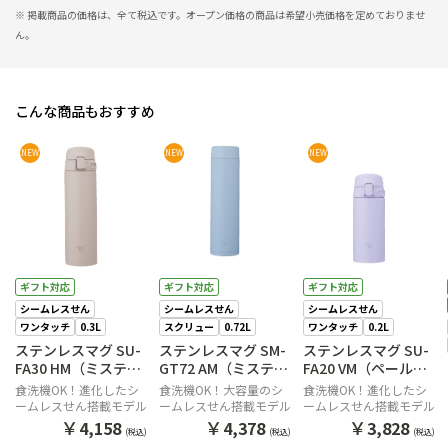
※ 掲載商品の価格は、全て税込です。オープン価格の商品は希望小売価格を定めておりませ
ん。
こんな商品もおすすめ
NEW
NEW
NEW
ギフト対応
ギフト対応
ギフト対応
シームレスせん
シームレスせん
シームレスせん
ワンタッチ
0.3L
スクリュー
0.72L
ワンタッチ
0.2L
ステンレスマグ SU-
ステンレスマグ SM-
ステンレスマグ SU-
FA30 HM（ミスティ
GT72 AM（ミスティ
FA20 VM（ペールパ
グレー）
ブルー）
ープル）
食洗機OK！進化したシ
食洗機OK！大容量のシ
食洗機OK！進化したシ
ームレスせん搭載モデル
ームレスせん搭載モデル
ームレスせん搭載モデル
￥
￥
￥
4,158
4,378
3,828
(税込)
(税込)
(税込)