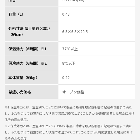
容量（L）
0.48
外形寸法 幅×奥行×高さ
6.5×6.5×20.5
（約cm）
保温効力（6時間）※1
77℃以上
保冷効力（6時間）※2
8℃以下
本体質量（約kg）
0.22
希望小売価格
オープン価格
※1 保温効力とは、室温20°C±2°Cにおいて製品に熱湯を取扱説明書に記載の位置まで満た
し、ふたをつけて縦置きにした状態で湯温が95°C±1°Cのときから6時間放置した場合におけ
るその湯の温度。
※2 保冷効力とは、室温20°C±2°Cにおいて製品に冷水を取扱説明書に記載の位置まで満た
し、ふたをつけて縦置きにした状態で水温が4°C±1°Cのときから6時間放置した場合におけ
るその水の温度