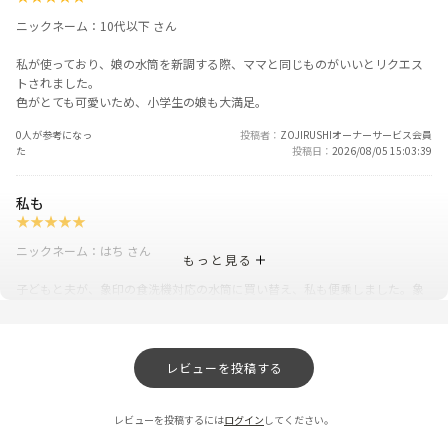
ニックネーム：10代以下 さん
私が使っており、娘の水筒を新調する際、ママと同じものがいいとリクエス
トされました。
色がとても可愛いため、小学生の娘も大満足。
0人が参考になっ
投稿者
ZOJIRUSHIオーナーサービス会員
た
投稿日
2026/08/05 15:03:39
私も
★
★
★
★
★
ニックネーム：はち さん
もっと見る
子どもと夫が、象印の食洗機対応の水筒に買い替え、私も便乗しました。象
印のぞうさんのマークだけのデザインが気に入っており、カラーも可愛く
て、持っているだけでテンションが上がるため、購入の決め手になりまし
た。私はロックのやり忘れをするので、このマグが気に入ってます。
レビューを投稿する
0人が参考になっ
投稿者
ZOJIRUSHIオーナーサービス会員
た
投稿日
2026/05/11 17:27:49
レビューを投稿するには
ログイン
してください。
保温効果に満足！