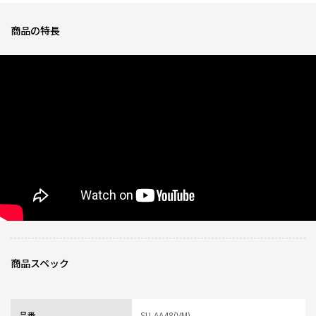
★
★
★
★
★
商品の特長
ニックネーム：りょう さん
なんといっても保温効果が凄まじいの一言。朝に入れた冷水を昼食時に飲ん
でも冷たく飲むことができるのは当然ながら、夜の仕事終わり後に飲んで
も、まだ冷たい状態が続いており、性能の高さに驚きました。
0人が参考になっ
投稿者
ZOJIRUSHIオーナーサービス会員
た
投稿日
2026/05/11 17:27:47
ちょうどいいサイズ
★
★
★
★
★
ニックネーム：ペソ さん
毎日の持ち運びにちょうどいいサイズ感で象印のロゴもいいアクセントでか
わいいです。
0人が参考になっ
投稿者
ZOJIRUSHIオーナーサービス会員
商品スペック
た
投稿日
2026/05/11 17:27:47
レビュー一覧
品番
SU-AA48(VM)