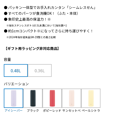
● パッキン一体型でお手入れカンタン「シームレスせん」
● すべてのパーツが食洗機OK！（ふた・本体）
● 象印史上最高の保温力！
※
※当社ステンレスボトル0.5L未満において(当社調べ)
● 約1cmコンパクト
※
になってさらに持ち運びやすく！
※2024年当社従来品SM-ZB型との高さ比較
【ギフト用ラッピング非対応商品】
容量
0.48L
0.36L
バリエーション
アイシーパー
ブラック
ポピーレッド
サンセットべ
ペールシトラ