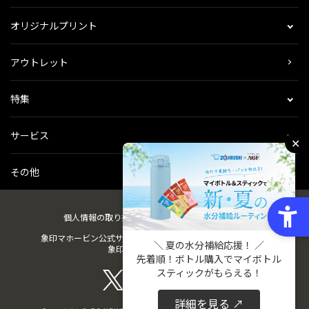
オリジナルプリント
アウトレット
特集
サービス
✕
その他
個人情報の取り扱い
会社概要
ご利用規約
会員規約
象印マホービン公式サイト
ZOJIRUSHIオーナーサービス
＼ 夏の水分補給応援！ ／
象印パーツダイレクト
先着順！ボトル購入でマイボトル
スティックがもらえる！
詳細を見る ↗