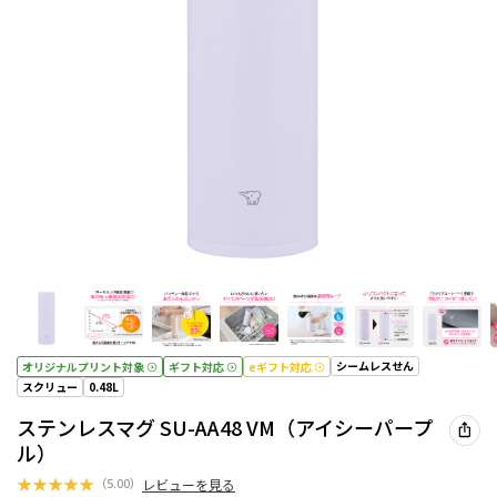
シームレスせん
オリジナルプリント対象
ギフト対応
eギフト対応
スクリュー
0.48L
ステンレスマグ SU-AA48 VM（アイシーパープ
ル）
★
★
★
★
★
（
5.00
）
レビューを見る