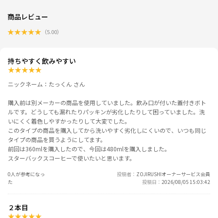
商品レビュー
★
★
★
★
★
（
5.00
）
持ちやすく飲みやすい
★
★
★
★
★
ニックネーム：たっくん さん
購入前は別メーカーの商品を使用していました。飲み口が付いた蓋付きボト
ルです。どうしても漏れたりパッキンが劣化したりして困っていました。洗
いにくく着色しやすかったりして大変でした。
このタイプの商品を購入してから洗いやすく劣化しにくいので、いつも同じ
タイプの商品を買うようにしてます。
前回は360mlを購入したので、今回は480mlを購入しました。
スターバックスコーヒーで使いたいと思います。
0人が参考になっ
投稿者
ZOJIRUSHIオーナーサービス会員
た
投稿日
2026/08/05 15:03:42
２本目
★
★
★
★
★