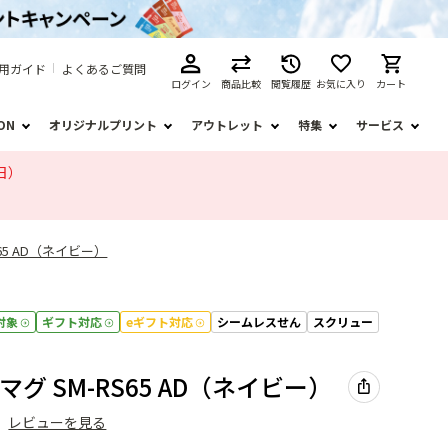
用ガイド
よくあるご質問
ログイン
商品比較
閲覧履歴
お気に入り
カート
ION
オリジナルプリント
アウトレット
特集
サービス
日）
65 AD（ネイビー）
対象
ギフト対応
eギフト対応
シームレスせん
スクリュー
グ SM-RS65 AD（ネイビー）
）
レビューを見る