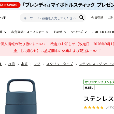
ト
様
会員登録
ご利
筒
お弁当箱・スープジャー
その他
シリーズ
LIMITED EDIT
個人情報の取り扱いについて 改定のお知らせ（改定日 2026年9月1
【お知らせ】お盆期間中の休業および配送について
す
水筒
水筒
マグ
スクリュータイプ
ステンレスマグ SM-RS
オリジナルプリント
0.65L
ステンレスマ
★
★
★
★
★
（
4.85