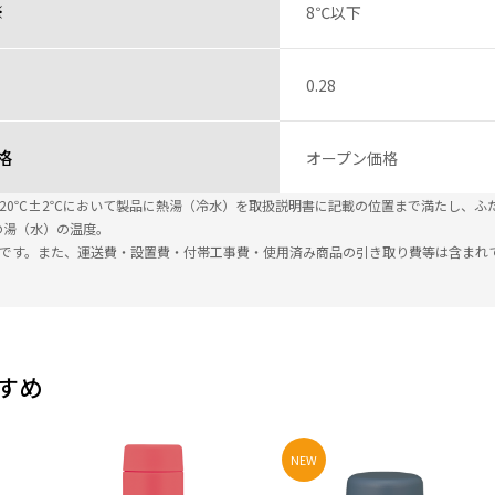
※
8℃以下
0.28
格
オープン価格
温20℃±2℃において製品に熱湯（冷水）を取扱説明書に記載の位置まで満たし、ふ
の湯（水）の温度。
込です。また、運送費・設置費・付帯工事費・使用済み商品の引き取り費等は含まれ
すめ
NEW