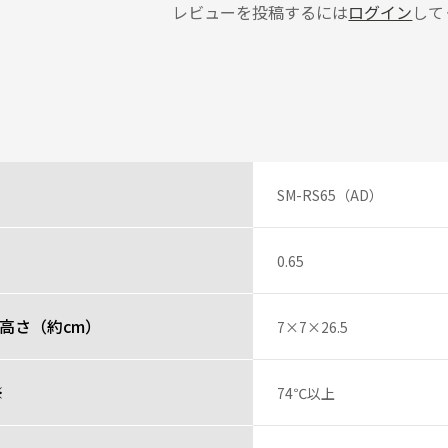
レビューを投稿するには
ログイン
して
ん
毎日のお手入れが簡単なのはとても助かっています。口が広いので飲み物や氷
投稿者
SM-RS65（AD）
0.65
少年 さん
冷持続時間が長いです。蓋の持ち手部分が開けやすいのも良い。
高さ（約cm）
7×7×26.5
投稿者
※
74℃以上
レビュー一覧