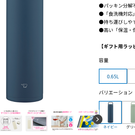
●パッキン分解
●「食洗機対応
●持ち運びしや
●高い「保温・
【ギフト用ラッ
容量
0.65L
バリエーション
ネイビー
グリ