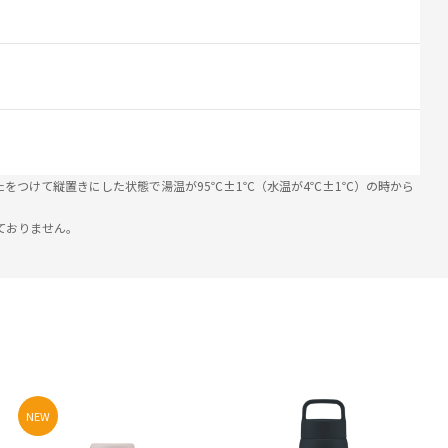
たをつけて縦置きにした状態で湯温が95℃±1℃（水温が4℃±1℃）の時から
ておりません。
NEW