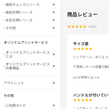
復刻チェックシリーズ
復刻花柄シリーズ
商品レビュー
水彩花柄シリーズ
★
★
★
★
★
（
4.85
）
その他
オリジナルプリントサービス
サイズ感
★
★
★
★
★
オリジナルプリントサービス
とは
ニックネーム：めりる さ
オリジナルプリントサービス
丁度欲しかった容量の製
対象商品
0人が参考になった
アウトレット
ハンドルが付いてい
その他
★
★
★
★
★
ご利用ガイド
ニックネーム：かっこん 