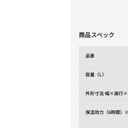
★
★
★
★
★
ニックネーム：すかい さ
シンプルな作りなので、
です。
商品スペック
0人が参考になった
品番
保冷効果抜群！
★
★
★
★
★
容量（L）
ニックネーム：サッカー
他のメーカーに比べ、保
外形寸法 幅×奥行×
0人が参考になった
保温効力（6時間）