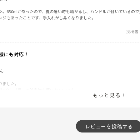
た。650mlがあったので、夏の暑い時も助かるし、ハンドルが付いているの
ンジもあったことです、手入れがし易くなりました。
投稿者
機にも対応！
ん
りました。
グ&タンブラーで外出時も使いやすいです。
もっと見る
ープできるところも良かったです。
投稿者
レビューを投稿する