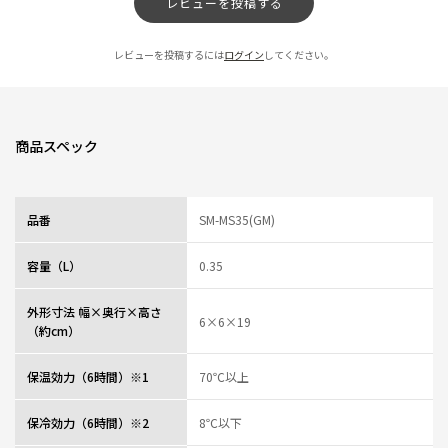
レビューを投稿する
レビューを投稿するには
ログイン
してください。
商品スペック
品番
SM-MS35(GM)
容量（L）
0.35
外形寸法 幅×奥行×高さ
6×6×19
（約cm）
保温効力（6時間）※1
70℃以上
保冷効力（6時間）※2
8℃以下