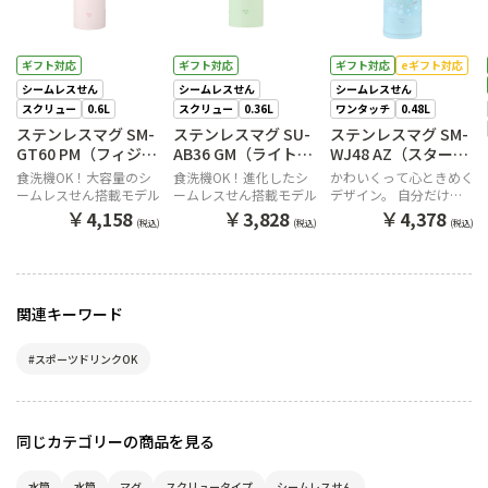
ギフト対応
ギフト対応
ギフト対応
eギフト対応
シームレスせん
シームレスせん
シームレスせん
スクリュー
0.6L
スクリュー
0.36L
ワンタッチ
0.48L
ステンレスマグ SM-
ステンレスマグ SU-
ステンレスマグ SM-
GT60 PM（フィジー
AB36 GM（ライトグ
WJ48 AZ（スターリ
ピンク）
リーン）
ーブルー）
食洗機OK！大容量のシ
食洗機OK！進化したシ
かわいくって心ときめく
ームレスせん搭載モデル
ームレスせん搭載モデル
デザイン。 自分だけの
「好き」を見つけて一緒
￥
￥
￥
4,158
3,828
4,378
(税込)
(税込)
(税込)
に出かけよう。
関連キーワード
#スポーツドリンクOK
同じカテゴリーの商品を見る
水筒
水筒
マグ
スクリュータイプ
シームレスせん