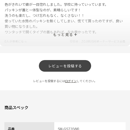
色がきれいで娘が一目惚れしました。学校に持っていっています。
パッキンが蓋と一体型なのが、素晴らしいです！
洗うのも楽だし、つけ忘れもなく、なくさない！！
使っていた水筒のパッキンを無くしてしまい、慌てて買ったのですが、良い
買い物になりました。
ワンタッチで開くタイプの蓋もあれば、なお良かったです。
もっと見る
0人が参考になっ
投稿者
ZOJIRUSHIオーナーサービス会員
た
投稿日
2025/05/09 14:42:47
レビュー一覧
レビューを投稿する
レビューを投稿するには
ログイン
してください。
商品スペック
品番
SM-GS72(VM)