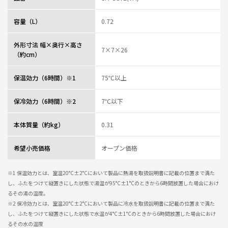
容量（L）
0.72
外形寸法 幅×奥行×高さ
7×7×26
（約cm）
保温効力（6時間）※1
75℃以上
保冷効力（6時間）※2
7℃以下
本体質量（約kg）
0.31
希望小売価格
オープン価格
※1 保温効力とは、室温20°C±2°Cにおいて製品に熱湯を取扱説明書に記載の位置まで満た
し、ふたをつけて縦置きにした状態で湯温が95°C±1°Cのときから6時間放置した場合におけ
るその湯の温度。
※2 保冷効力とは、室温20°C±2°Cにおいて製品に冷水を取扱説明書に記載の位置まで満た
し、ふたをつけて縦置きにした状態で水温が4°C±1°Cのときから6時間放置した場合におけ
るその水の温度