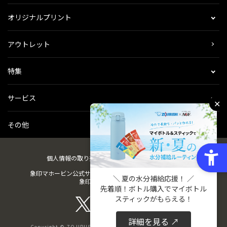
オリジナルプリント
アウトレット
特集
サービス
✕
その他
個人情報の取り扱い
会社概要
ご利用規約
会員規約
象印マホービン公式サイト
ZOJIRUSHIオーナーサービス
＼ 夏の水分補給応援！ ／
象印パーツダイレクト
先着順！ボトル購入でマイボトル
スティックがもらえる！
詳細を見る ↗
Copyright © ZOJIRUSHI CORPORATION. All Rights Reserved