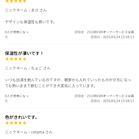
★
★
★
★
★
ニックネーム：まさ さん
デザインも保温性も良いです。
0人が参考になっ
投稿者
ZOJIRUSHIオーナーサービス会員
た
投稿日
2025/05/14 15:18:13
保温性が凄いです！
★
★
★
★
★
ニックネーム：ちょこ さん
いつも白湯を飲んでいるのですが、朝家から入れていったものが夕方になっ
ても熱いままで飲むことができ大変気に入っています。
0人が参考になっ
投稿者
ZOJIRUSHIオーナーサービス会員
た
投稿日
2025/05/14 15:18:12
色がきれいです。
★
★
★
★
★
ニックネーム：cotama さん