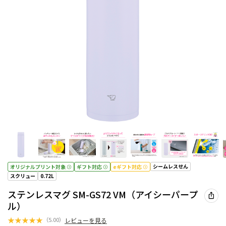
シームレスせん
オリジナルプリント対象
ギフト対応
eギフト対応
スクリュー
0.72L
ステンレスマグ SM-GS72 VM（アイシーパープ
ル）
★
★
★
★
★
（
5.00
）
レビューを見る