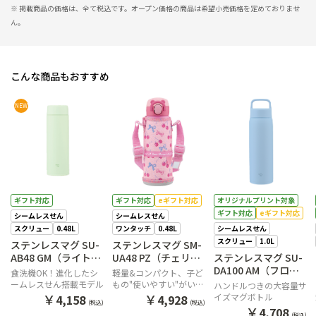
※ 掲載商品の価格は、全て税込です。オープン価格の商品は希望小売価格を定めておりませ
ん。
こんな商品もおすすめ
NEW
ギフト対応
ギフト対応
eギフト対応
オリジナルプリント対象
ギフト対応
eギフト対応
シームレスせん
シームレスせん
スクリュー
0.48L
ワンタッチ
0.48L
シームレスせん
スクリュー
1.0L
ステンレスマグ SU-
ステンレスマグ SM-
AB48 GM（ライトグ
UA48 PZ（チェリー
ステンレスマグ SU-
リーン）
ピンク）
DA100 AM（フロス
食洗機OK！進化したシ
軽量&コンパクト、子ど
トブルー）
ームレスせん搭載モデル
もの"使いやすい"がいっ
ハンドルつきの大容量サ
ぱいのステンレスマグ
￥
￥
イズマグボトル
4,158
4,928
(税込)
(税込)
￥
4,708
(税込)