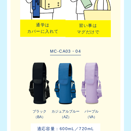
通学は
習い事は
カバーに入れて
マグだけで
MC-CA03・04
ブラック
カジュアルブルー
パープル
（BA）
（AZ）
（VA）
適応容量：600mL／720mL