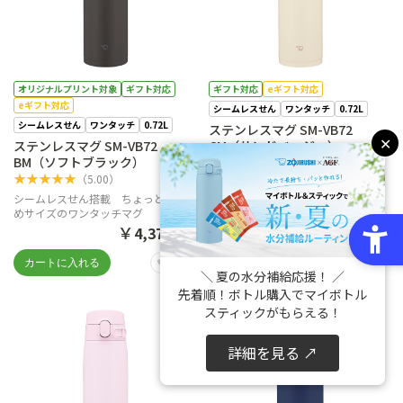
オリジナルプリント対象
ギフト対応
ギフト対応
eギフト対応
eギフト対応
シームレスせん
ワンタッチ
0.72L
シームレスせん
ワンタッチ
0.72L
ステンレスマグ SM-VB72
✕
ステンレスマグ SM-VB72
CM（サンドベージュ）
BM（ソフトブラック）
★
★
★
★
★
（
4.00
）
★
★
★
★
★
（
5.00
）
シームレスせん搭載 ちょっと大き
めサイズのワンタッチマグ
シームレスせん搭載 ちょっと大き
￥
めサイズのワンタッチマグ
4,378
(税込)
￥
4,378
(税込)
＼ 夏の水分補給応援！ ／
先着順！ボトル購入でマイボトル
スティックがもらえる！
詳細を見る ↗