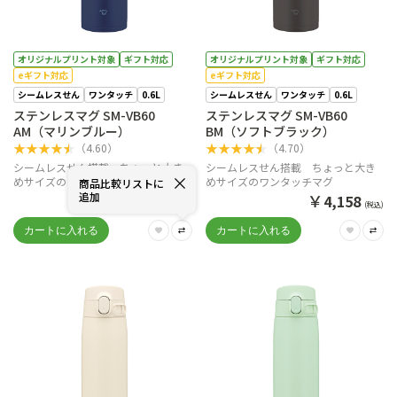
オリジナルプリント対象
ギフト対応
オリジナルプリント対象
ギフト対応
eギフト対応
eギフト対応
シームレスせん
ワンタッチ
0.6L
シームレスせん
ワンタッチ
0.6L
ステンレスマグ SM-VB60
ステンレスマグ SM-VB60
AM（マリンブルー）
BM（ソフトブラック）
★
★
★
★
★
★
★
★
★
★
（
4.60
）
（
4.70
）
シームレスせん搭載 ちょっと大き
シームレスせん搭載 ちょっと大き
めサイズのワンタッチマグ
めサイズのワンタッチマグ
商品比較リストに
追加
￥
￥
4,158
4,158
(税込)
(税込)