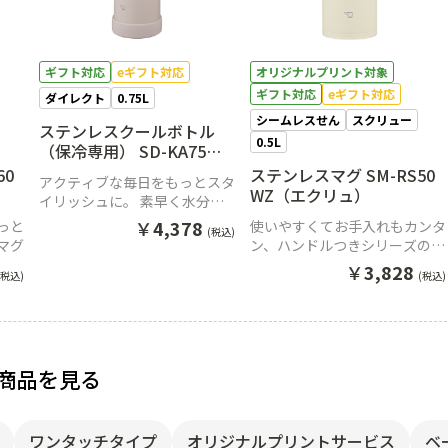
ギフト対応
eギフト対応
オリジナルプリント対象
ギフト対応
eギフト対応
ダイレクト
0.75L
シームレスせん
スクリュー
ステンレスクールボトル
0.5L
（保冷専用） SD-KA75
HM（ミスティグレー）
60
ステンレスマグ SM-RS50
アクティブな毎日をもっとスタ
WZ（エクリュ）
イリッシュに。 素早く水分補
給ができる、新感覚のクールボ
￥
4,378
っと
使いやすくてお手入れもカンタ
(税込)
トル
マグ
ン、ハンドルつきシリーズのス
テンレスマグ
￥
3,828
(税込)
(税込)
商品を見る
ワンタッチタイプ
オリジナルプリントサービス
ベ