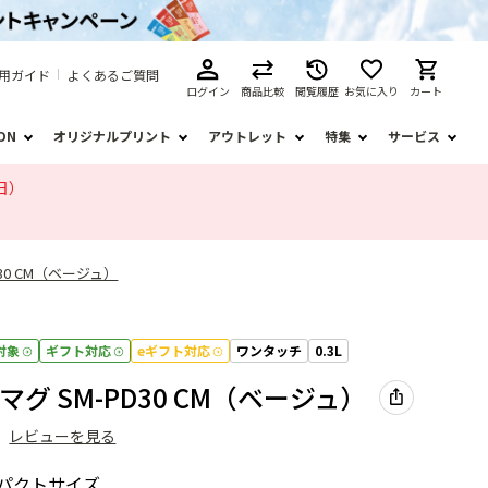
用ガイド
よくあるご質問
ログイン
商品比較
閲覧履歴
お気に入り
カート
ION
オリジナルプリント
アウトレット
特集
サービス
日）
30 CM（ベージュ）
対象
ギフト対応
eギフト対応
ワンタッチ
0.3L
グ SM-PD30 CM（ベージュ）
）
レビューを見る
ンパクトサイズ