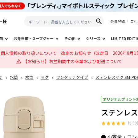
ト
様
会員登録
ご利
筒
お弁当箱・スープジャー
その他
シリーズ
LIMITED EDIT
個人情報の取り扱いについて 改定のお知らせ（改定日 2026年9月1
【お知らせ】お盆期間中の休業および配送について
す
水筒
水筒
マグ
ワンタッチタイプ
ステンレスマグ SM-PD
オリジナルプリント
ステンレスマ
★
★
★
★
★
（
5.00
● 小容量・コ