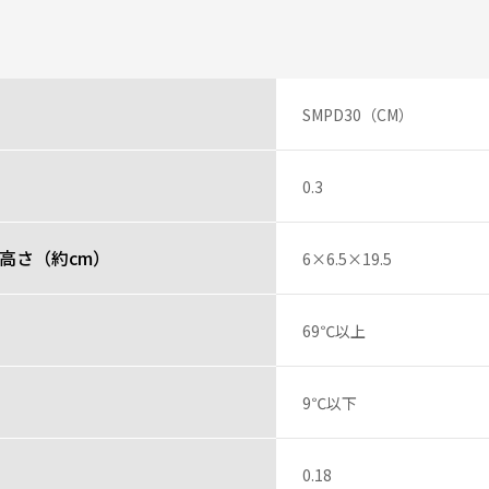
SMPD30（CM）
0.3
高さ（約cm）
6×6.5×19.5
69℃以上
9℃以下
0.18