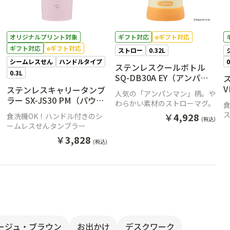
オリジナルプリント対象
ギフト対応
eギフト対応
ギフト対応
eギフト対応
ストロー
0.32L
シームレスせん
ハンドルタイプ
0
ステンレスクールボトル
0.3L
SQ-DB30A EY（アンパン
ス
マン）
ステンレスキャリータンブ
人気の「アンパンマン」柄。や
ラー SX-JS30 PM（パウダ
わらかい素材のストローマグ。
リーピンク）
￥
4,928
食洗機OK！ハンドル付きのシ
(税込)
ームレスせんタンブラー
￥
3,828
(税込)
ージュ・ブラウン
お出かけ
デスクワーク