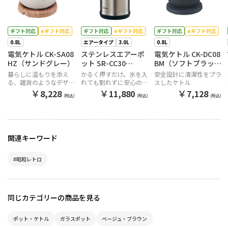
ギフト対応
eギフト対応
ギフト対応
eギフト対応
ギフト対応
eギフト対応
0.8L
エアータイプ
3.0L
0.8L
電気ケトル CK-SA08
ステンレスエアーポ
電気ケトル CK-DC08
HZ（サンドグレー）
ット SR-CC30
BM（ソフトブラッ
XA（ステンレス）
ク）
暮らしに温もりを添え
かるく押すだけ。氷を入
安全設計に清潔性をプラ
る、雑貨のようなデザイ
れても割れずに安心のス
スしたケトル
ン。
テンレスエアーポット
￥
￥
￥
8,228
11,880
7,128
(税込)
(税込)
(税込)
関連キーワード
#昭和レトロ
同じカテゴリーの商品を見る
ポット・ケトル
ガラスポット
ベージュ・ブラウン