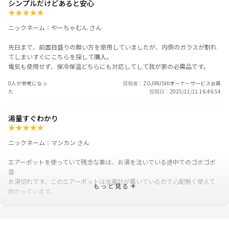
シンプルだけどあると安心
★
★
★
★
★
ニックネーム：やーちゃむん さん
先日まで、前面目盛りの無い方を使用していましたが、内側のガラスが割れ
てしまいすぐにこちらを探して購入。
電気も使用せず、保冷保温どちらにも対応してして我が家の必需品です。
0人が参考になっ
投稿者
ZOJIRUSHIオーナーサービス会員
た
投稿日
2025/11/11 16:46:54
湯量すぐわかり
★
★
★
★
★
ニックネーム：マンカン さん
エアーポットを使っていて残念な事は、お湯を注いでいる途中でのゴボゴボ
音
お湯切れです。このエアーポットは水量計が着いているので心配無く使えて
もっと見る
助かっています。
0人が参考になっ
投稿者
ZOJIRUSHIオーナーサービス会員
た
投稿日
2025/11/11 16:46:54