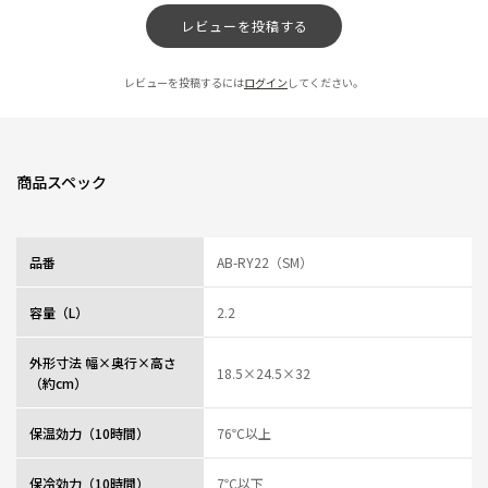
レビューを投稿する
デザイン、容量が気に入っています。
★
★
★
★
★
ニックネーム：まっさん さん
レビューを投稿するには
ログイン
してください。
保温力もあり、容量も丁度良く、デザインもシンプルでいいです。
常に電気を使用する必要も無く、無駄が無いので電気ポットより好きです。
商品スペック
0人が参考になっ
投稿者
ZOJIRUSHIオーナーサービス会員
た
投稿日
2025/05/09 14:42:48
レビュー一覧
品番
AB-RY22（SM）
容量（L）
2.2
外形寸法 幅×奥行×高さ
18.5×24.5×32
（約cm）
保温効力（10時間）
76℃以上
保冷効力（10時間）
7℃以下