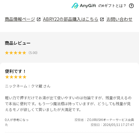
のeギフトとは？
商品情報ページ
ABRY22
の部品購入はこちら
お問い合わせ
商品レビュー
★
★
★
★
★
（
5.00
）
便利です！
★
★
★
★
★
ニックネーム：クマ蔵 さん
軽い力で押すだけでお湯が出て使いやすいのは勿論ですが、残量が見えるの
で本当に便利です。もう一つ魔法瓶は持っていますが、どうしても残量が見
えるモノが欲しくて買いましたが大満足です。
0人が参考になっ
投稿者
ZOJIRUSHIオーナーサービス会員
た
投稿日
2026/05/11 17:27:47