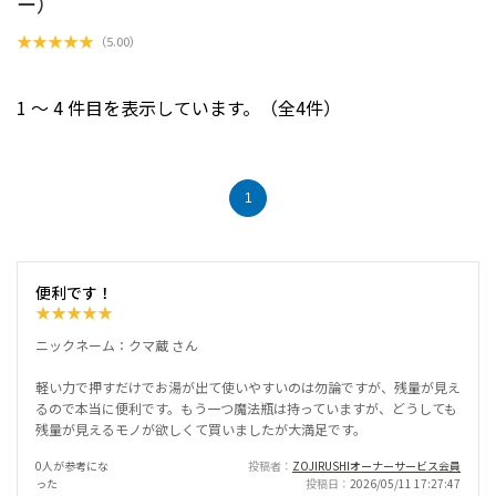
ー）
★
★
★
★
★
（
5.00
）
1 ～ 4 件目を表示しています。（全4件）
1
便利です！
★
★
★
★
★
ニックネーム：クマ蔵 さん
軽い力で押すだけでお湯が出て使いやすいのは勿論ですが、残量が見え
るので本当に便利です。もう一つ魔法瓶は持っていますが、どうしても
残量が見えるモノが欲しくて買いましたが大満足です。
0人が参考にな
投稿者
ZOJIRUSHIオーナーサービス会員
った
投稿日
2026/05/11 17:27:47