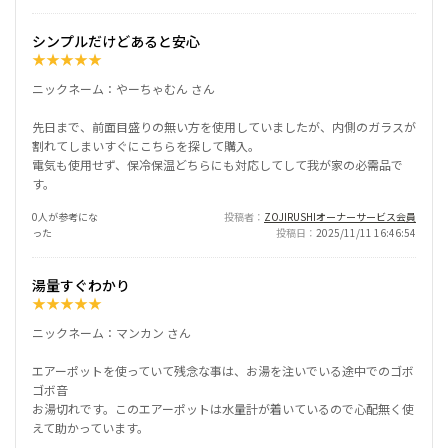
シンプルだけどあると安心
★
★
★
★
★
ニックネーム：やーちゃむん さん
先日まで、前面目盛りの無い方を使用していましたが、内側のガラスが
割れてしまいすぐにこちらを探して購入。
電気も使用せず、保冷保温どちらにも対応してして我が家の必需品で
す。
0人が参考にな
投稿者
ZOJIRUSHIオーナーサービス会員
った
投稿日
2025/11/11 16:46:54
湯量すぐわかり
★
★
★
★
★
ニックネーム：マンカン さん
エアーポットを使っていて残念な事は、お湯を注いでいる途中でのゴボ
ゴボ音
お湯切れです。このエアーポットは水量計が着いているので心配無く使
えて助かっています。