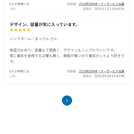
0人が参考にな
投稿者
ZOJIRUSHIオーナーサービス会員
った
投稿日
2025/11/11 16:46:54
デザイン、容量が気に入っています。
★
★
★
★
★
ニックネーム：まっさん さん
保温力もあり、容量も丁度良く、デザインもシンプルでいいです。
常に電気を使用する必要も無く、無駄が無いので電気ポットより好きで
す。
0人が参考にな
投稿者
ZOJIRUSHIオーナーサービス会員
った
投稿日
2025/05/09 14:42:48
1