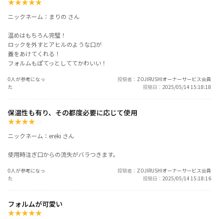
★
★
★
★
★
ニックネーム：まりの さん
温めはもちろん完璧！
ロックを外すとアヒルのような口が
蓋をあけてくれる！
フォルムもぽてっとしててかわいい！
0人が参考になっ
投稿者
ZOJIRUSHIオーナーサービス会員
た
投稿日
2025/05/14 15:18:18
保温性も有り、その都度必要に応じて使用
★
★
★
★
☆
ニックネーム：ereki さん
使用時注ぎ口からの流失がバラつきます。
0人が参考になっ
投稿者
ZOJIRUSHIオーナーサービス会員
た
投稿日
2025/05/14 15:18:16
フォルムが可愛い
★
★
★
★
★