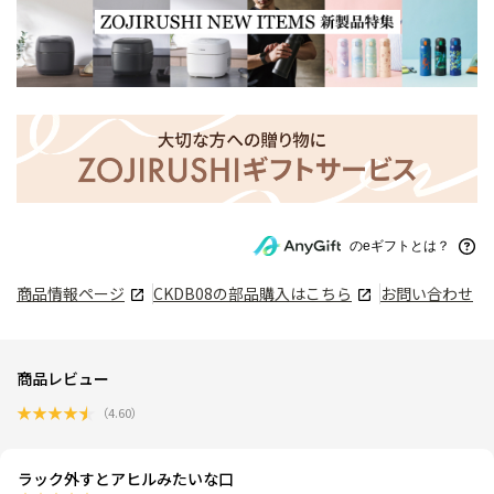
のeギフトとは？
商品情報ページ
CKDB08
の部品購入はこちら
お問い合わせ
商品レビュー
★
★
★
★
★
（
4.60
）
ラック外すとアヒルみたいな口