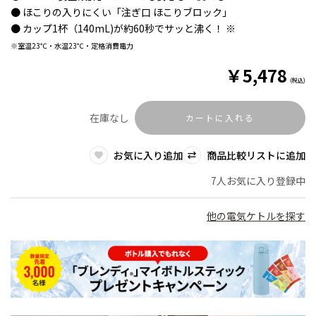
● ほこりの入りにくい「注ぎ口 ほこりブロック」
● カップ1杯（140mL)が約60秒でサッと沸く！ ※
※室温23℃・水温23℃・定格消費電力
￥
5,478
(税込)
在庫なし
カートに入れる
お気に入り追加
商品比較リストに追加
7人お気に入り登録中
他の電気ケトルを探す