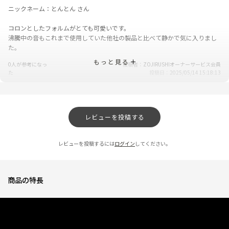
ニックネーム：とんとん さん
コロンとしたフォルムがとても可愛いです。
沸騰中の音もこれまで使用していた他社の製品と比べて静かで気に入りまし
た。
もっと見る
0人が参考になっ
投稿者
ZOJIRUSHIオーナーサービス会員
た
投稿日
2025/05/14 15:18:13
早い！
★
★
★
★
★
レビューを投稿する
ニックネーム：しゃりん さん
子どもがまだ1歳未満でミルクが必要で、お湯を沸かすのにとても重宝してま
レビューを投稿するには
ログイン
してください。
す。
やかんで沸かすよりすぐに沸いてくれて助かってます。
商品の特長
0人が参考になっ
投稿者
ZOJIRUSHIオーナーサービス会員
た
投稿日
2025/05/09 14:42:48
使いやすい
★
★
★
★
☆