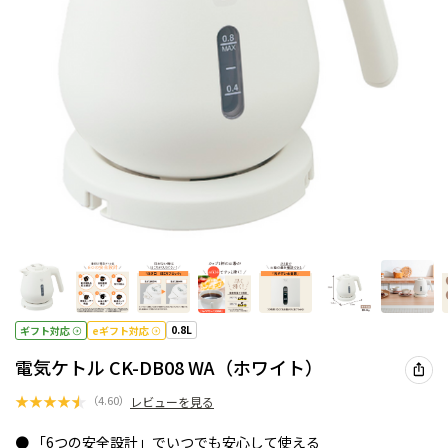
0.8L
ギフト対応
eギフト対応
電気ケトル CK-DB08 WA（ホワイト）
★
★
★
★
★
（
4.60
）
レビューを見る
● 「6つの安全設計」でいつでも安心して使える