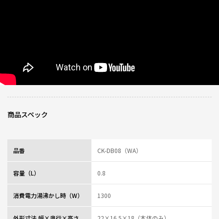
ニックネーム：シュウジ さん
全体的に丸みを帯びていて、可愛く使いやすいと思いました。沸騰時間、持
ちやすさ、デザイン、注ぎ易さなど全体的に良いと思いました。
0人が参考になっ
投稿者
ZOJIRUSHIオーナーサービス会員
た
投稿日
2025/05/09 14:42:46
レビュー一覧
商品スペック
品番
CK-DB08（WA）
容量（L）
0.8
消費電力湯沸かし時（W）
1300
外形寸法 幅×奥行×高さ
22×16.5×18（本体のみ）