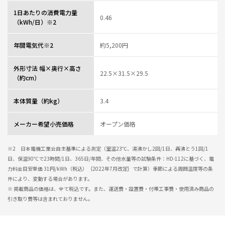
レビュー一覧
1日あたりの消費電力量
0.46
（kWh/日）※2
年間電気代※2
約5,200円
外形寸法 幅×奥行×高さ
22.5×31.5×29.5
（約cm）
本体質量（約kg）
3.4
メーカー希望小売価格
オープン価格
※2 日本電機工業会自主基準による測定（室温23℃、湯沸かし2回/1日、再沸とう1回/1
日、保温90℃で23時間/1日、365日/年間、その他水量等の試験条件：HD-112に基づく、電
力料金目安単価 31円/kWh（税込）｛2022年7月改定｝で計算）季節による周囲温度等の条
件により、変動する場合があります。
※ 掲載商品の価格は、全て税込です。また、運送費・設置費・付帯工事費・使用済み商品の
引き取り費等は含まれておりません。