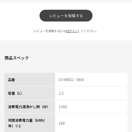
耐久性能
レビューを投稿する
★
★
★
★
☆
ニックネーム：70代 さん
レビューを投稿するには
ログイン
してください。
長年使用に耐えて利用しているが、最近うちブタぱっきんがボロボロになっ
たので取り替えます。
0人が参考になっ
投稿者
ZOJIRUSHIオーナーサービス会員
た
投稿日
2026/08/05 15:03:40
商品スペック
毎日つかってます
★
★
★
★
★
品番
CV-WB22（WA）
ニックネーム：50代 さん
容量（L）
2.2
湯気が出ないのがよいです。タイマーを毎日つかってます。90度に設定して
いると、9時間後にタイマーを設定すると8時間15分後に沸きます。沸く時間
消費電力湯沸かし時（W）
1300
を設定できるようにしてほしい。
0人が参考になっ
投稿者
ZOJIRUSHIオーナーサービス会員
年間消費電力量（kWh/
た
投稿日
2026/08/05 15:03:39
168
年）※2