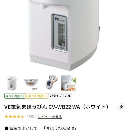
VEタイプ
2.2L
ギフト対応
eギフト対応
VE電気まほうびん CV-WB22 WA（ホワイト）
★
★
★
★
★
（
4.63
）
レビューを見る
● 電気で沸かして 「まほうびん保温」