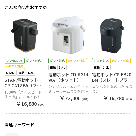
こんな商品もおすすめ
レンタルOK
ギフト対応
ギフト対応
eギフト対応
ギフト対応
eギフト対応
eギフト対応
電動
1.4L
電動
2.0L
STAN.
電動
1.2L
電動ポット CD-KG14
電動ポット CP-EB20
STAN.電動ポット
WA （ホワイト）
BM（スレートブラッ
CP-CA12 BA（ブラ
ク）
シングルルームからファ
コンパクトなのにたっぷ
ック）
ミリールームまで対応！
り2L
1300W「ハイスピード
1.4Lサイズ
￥
￥
沸とう」。ミルク作りに
22,000
16,280
(税込)
(税込)
便利な70℃保温
￥
16,830
(税込)
関連キーワード