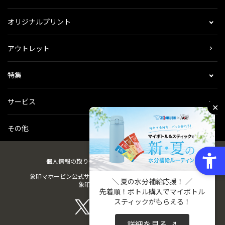
オリジナルプリント
アウトレット
特集
サービス
✕
その他
個人情報の取り扱い
会社概要
ご利用規約
会員規約
象印マホービン公式サイト
ZOJIRUSHIオーナーサービス
＼ 夏の水分補給応援！ ／
象印パーツダイレクト
先着順！ボトル購入でマイボトル
スティックがもらえる！
詳細を見る ↗