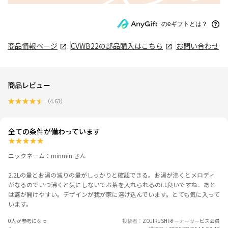
のeギフトとは？
商品情報ページ
CVWB22
の部品購入はこちら
お問い合わせ
商品レビュー
★
★
★
★
★
（
4.63
）
全ての条件が備わっています
★
★
★
★
★
ニックネーム：minmin さん
2.2Lの量とお湯の減りの量がしっかりと確認できる。お湯が沸くとメロディ
がなるのでいつ沸くと気にしないでお茶を入れられるのは良いですね．あと
は蓋が開けやすい。デザインが我が家に溶け込んでいます。とても気に入って
います。
0人が参考になっ
投稿者
ZOJIRUSHIオーナーサービス会員