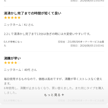
た
投稿日
2026/08/05 15:03:43
湯沸かし完了までの時間が短くて良い
★
★
★
★
★
ニックネーム：KJ さん
2.2Ｌで湯沸かし完了まで13分は急ぎの時には大変使いやすいです。
0人が参考になっ
投稿者
ZOJIRUSHIオーナーサービス会員
た
投稿日
2026/08/05 15:03:41
沸騰が早い
★
★
★
★
☆
ニックネーム：40代 さん
毎日使用するものなので、価格は高めですが、沸騰が早くストレスなく使え
ます。
6年使用し、沸騰が止まらなくなり、買い替えました。また同じタイプを購入
しました。
もっと見る
0人が参考になっ
投稿者
ZOJIRUSHIオーナーサービス会員
た
投稿日
2026/08/05 15:03:41