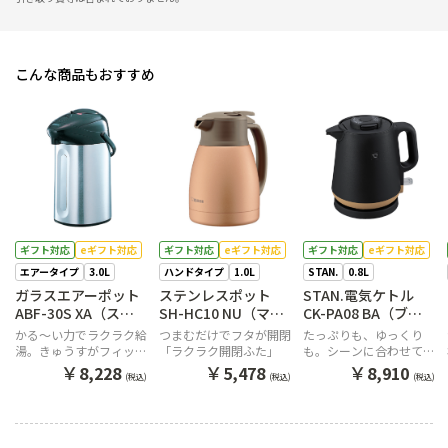
こんな商品もおすすめ
ギフト対応
eギフト対応
ギフト対応
eギフト対応
ギフト対応
eギフト対応
エアータイプ
3.0L
ハンドタイプ
1.0L
STAN.
0.8L
ガラスエアーポット
ステンレスポット
STAN.電気ケトル
ABF-30S XA（ステ
SH-HC10 NU（マッ
CK-PA08 BA（ブラ
ンレス）
トカッパー）
ック）
かる～い力でラクラク給
つまむだけでフタが開閉
たっぷりも、ゆっくり
湯。きゅうすがフィット
「ラクラク開閉ふた」
も。シーンに合わせて2
しやすいD型フォルム
つの注ぎ方が選べるケト
￥
￥
￥
8,228
5,478
8,910
(税込)
(税込)
(税込)
ル