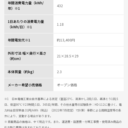
年間消費電力量（kWh/
432
年）※1
1日あたりの消費電力量
1.18
（kWh/日）※1
年間電気代※1
約13,400円
外形寸法 幅×奥行×高さ
21×28.5×29
（約cm）
本体質量（約kg）
2.3
メーカー希望小売価格
オープン価格
※1 日本電機工業会自主基準による測定（室温23℃、湯沸かし2回/1日、再沸とう1回/1
日、保温90℃で23時間/1日、365日/年間、その他水量等の試験条件：HD-112に基づく、電
力料金目安単価 31円/kWh（税込）｛2022年7月改定｝で計算）季節による周囲温度等の条
件により、変動する場合があります。
※ 掲載商品の価格は、全て税込です。また、運送費・設置費・付帯工事費・使用済み商品の
引き取り費等は含まれておりません。