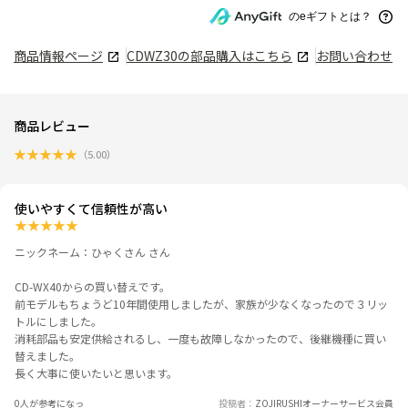
のeギフトとは？
商品情報ページ
CDWZ30
の部品購入はこちら
お問い合わせ
商品レビュー
★
★
★
★
★
（
5.00
）
使いやすくて信頼性が高い
★
★
★
★
★
ニックネーム：ひゃくさん さん
CD-WX40からの買い替えです。
前モデルもちょうど10年間使用しましたが、家族が少なくなったので３リッ
トルにしました。
消耗部品も安定供給されるし、一度も故障しなかったので、後継機種に買い
替えました。
長く大事に使いたいと思います。
0人が参考になっ
投稿者
ZOJIRUSHIオーナーサービス会員