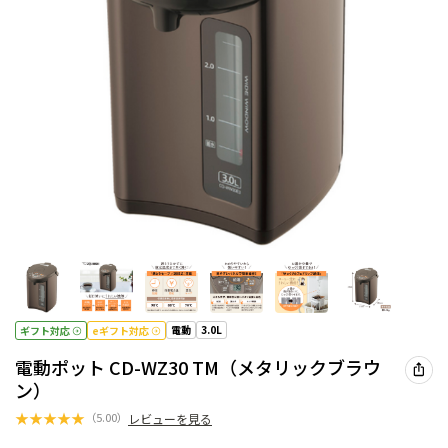
電動
3.0L
ギフト対応
eギフト対応
電動ポット CD-WZ30 TM（メタリックブラウ
ン）
★
★
★
★
★
（
5.00
）
レビューを見る