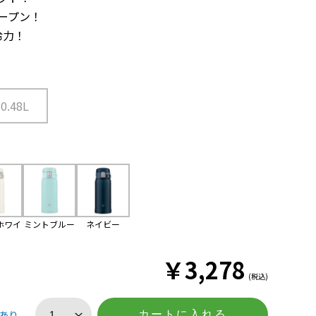
ープン！
冷力！
0.48L
ホワイ
ミントブルー
ネイビー
ト
￥
3,278
(税込)
あり
カートに入れる