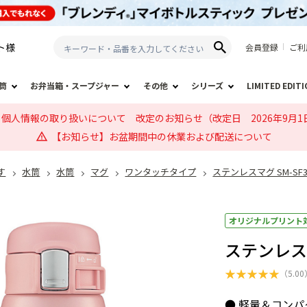
ト
様
会員登録
ご利
筒
お弁当箱・スープジャー
その他
シリーズ
LIMITED EDIT
個人情報の取り扱いについて 改定のお知らせ（改定日 2026年9月1
【お知らせ】お盆期間中の休業および配送について
す
水筒
水筒
マグ
ワンタッチタイプ
ステンレスマグ SM-SF
オリジナルプリント
ステンレスマ
★
★
★
★
★
（
5.00
● 軽量＆コンパ