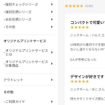
復刻チェックシリーズ
★
★
★
★
★
（
5.00
）
復刻花柄シリーズ
水彩花柄シリーズ
コンパクトで可愛い
★
★
★
★
★
その他
ニックネーム：ハルミ さ
オリジナルプリントサービス
10年前から象印マグを
ないし温かくならないの
オリジナルプリントサービス
とは
0人が参考になった
オリジナルプリントサービス
対象商品
デザインが好きです
アウトレット
★
★
★
★
★
ニックネーム：ゆこ さん
その他
持ちやすくてサイズ感も
ご利用ガイド