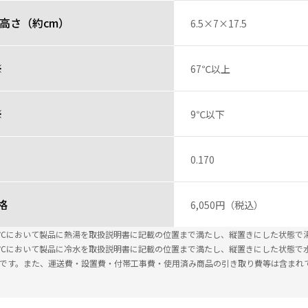
高さ（約cm）
6.5×7×17.5
※
67℃以上
※
9℃以下
0.170
格
6,050円（税込）
±2℃において製品に熱湯を取扱説明書に記載の位置まで満たし、縦置きにした状態で
±2℃において製品に冷水を取扱説明書に記載の位置まで満たし、縦置きにした状態で
込です。また、運送費・設置費・付帯工事費・使用済み商品の引き取り費等は含まれ