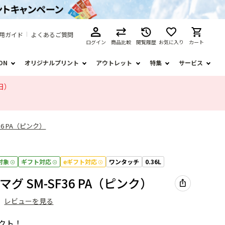
用ガイド
よくあるご質問
ログイン
商品比較
閲覧履歴
お気に入り
カート
ION
オリジナルプリント
アウトレット
特集
サービス
日）
36 PA（ピンク）
対象
ギフト対応
eギフト対応
ワンタッチ
0.36L
グ SM-SF36 PA（ピンク）
）
レビューを見る
クト！