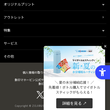
オリジナルプリント
アウトレット
特集
サービス
✕
その他
個人情報の取り扱い
会社概要
ご利用規約
会員規約
象印マホービン公式サイト
ZOJIRUSHIオーナーサービス
＼ 夏の水分補給応援！ ／
象印パーツダイレクト
先着順！ボトル購入でマイボトル
スティックがもらえる！
詳細を見る ↗
Copyright © ZOJIRUSHI CORPORATION. All Rights Reserved