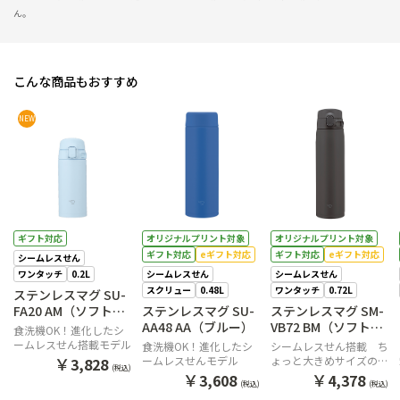
ん。
こんな商品もおすすめ
NEW
ギフト対応
オリジナルプリント対象
オリジナルプリント対象
ギフト対応
eギフト対応
ギフト対応
eギフト対応
シームレスせん
ワンタッチ
0.2L
シームレスせん
シームレスせん
スクリュー
0.48L
ワンタッチ
0.72L
ステンレスマグ SU-
FA20 AM（ソフトブ
ステンレスマグ SU-
ステンレスマグ SM-
ルー）
AA48 AA（ブルー）
VB72 BM（ソフトブ
食洗機OK！進化したシ
ラック）
ームレスせん搭載モデル
食洗機OK！進化したシ
シームレスせん搭載 ち
￥
ームレスせんモデル
ょっと大きめサイズのワ
3,828
(税込)
ンタッチマグ
￥
￥
3,608
4,378
(税込)
(税込)