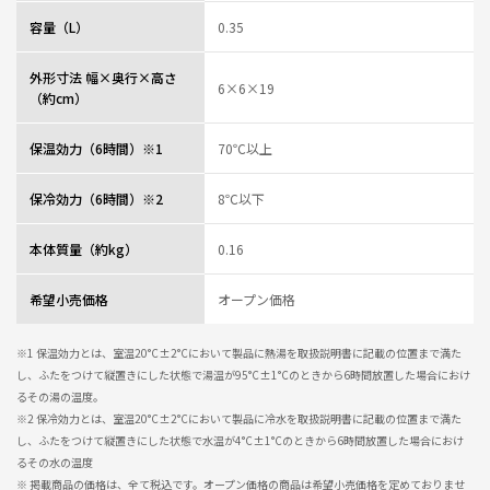
容量（L）
0.35
ウォーキングなど持ち歩くのに軽量でしかも機能もしっかりしていた。
外形寸法 幅×奥行×高さ
0人が参考になっ
投稿者
ZOJIRUSHIオーナーサービス会員
6×6×19
た
投稿日
2025/06/04 10:09:56
（約cm）
レビュー一覧
保温効力（6時間）※1
70℃以上
保冷効力（6時間）※2
8℃以下
本体質量（約kg）
0.16
希望小売価格
オープン価格
※1 保温効力とは、室温20°C±2°Cにおいて製品に熱湯を取扱説明書に記載の位置まで満た
し、ふたをつけて縦置きにした状態で湯温が95°C±1°Cのときから6時間放置した場合におけ
るその湯の温度。
※2 保冷効力とは、室温20°C±2°Cにおいて製品に冷水を取扱説明書に記載の位置まで満た
し、ふたをつけて縦置きにした状態で水温が4°C±1°Cのときから6時間放置した場合におけ
るその水の温度
※ 掲載商品の価格は、全て税込です。オープン価格の商品は希望小売価格を定めておりませ