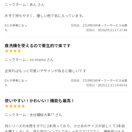
ニックネーム：あん さん
片手で持ちやすく、優しい色で気に入っています。
0人が参考になっ
投稿者
ZOJIRUSHIオーナーサービス会員
た
投稿日
2026/05/11 17:27:48
食洗機を使えるので衛生的で楽です
★
★
★
★
☆
ニックネーム：zo-mama さん
出来ればもっと可愛いデザインが有ると嬉しいです
0人が参考になっ
投稿者
ZOJIRUSHIオーナーサービス会員
た
投稿日
2025/11/11 16:46:54
使いやすい！かわいい！機能も最高！
★
★
★
★
★
ニックネーム：水分補給大事?? さん
同シリーズの水筒をすでに2本持っており、小さめのサイズが欲しくて3本目
を購入しました。見た目がシンプルでおしゃれなだけでなく、機能性はもち