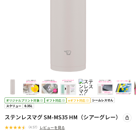
シームレスせん
オリジナルプリント対象
ギフト対応
eギフト対応
スクリュー
0.35L
ステンレスマグ SM-MS35 HM（シアーグレー）
★
★
★
★
★
（
4.57
）
レビューを見る