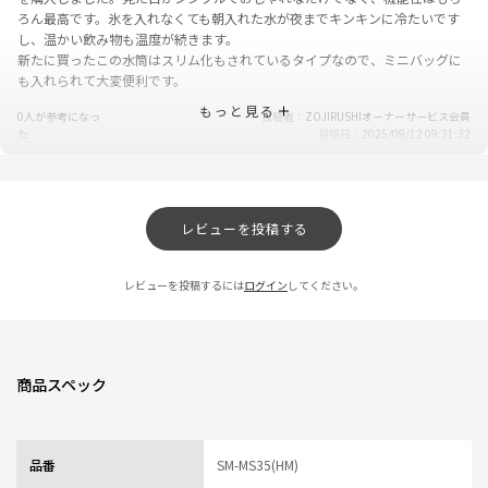
ろん最高です。氷を入れなくても朝入れた水が夜までキンキンに冷たいです
し、温かい飲み物も温度が続きます。
新たに買ったこの水筒はスリム化もされているタイプなので、ミニバッグに
も入れられて大変便利です。
もっと見る
0人が参考になっ
投稿者
ZOJIRUSHIオーナーサービス会員
た
投稿日
2025/09/12 09:31:32
スリムで軽い！
★
★
★
★
★
レビューを投稿する
ニックネーム：もえ さん
シームレスせんの楽さが気に入って、今回追加購入しました。鞄にすっぽり
レビューを投稿するには
ログイン
してください。
入り持ちやすいスリム形状、軽さ、落ち着いたカラーもお気に入りポイント
です。
0人が参考になっ
投稿者
ZOJIRUSHIオーナーサービス会員
た
投稿日
2025/07/02 10:59:47
商品スペック
軽量
★
★
★
★
★
品番
SM-MS35(HM)
ニックネーム：なかヒロ さん