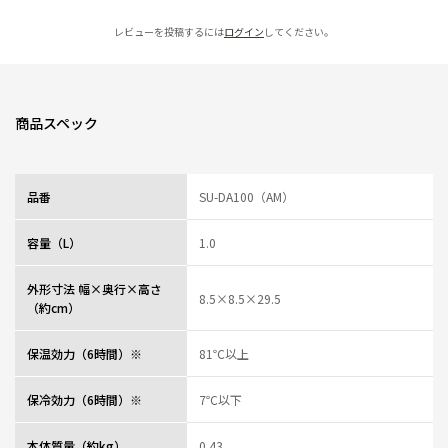
レビューを投稿するには
ログイン
してください。
商品スペック
品番
SU-DA100（AM）
容量（L）
1.0
外形寸法 幅×奥行×高さ
8.5×8.5×29.5
（約cm）
保温効力（6時間）※
81℃以上
保冷効力（6時間）※
7℃以下
本体質量（約kg）
0.43