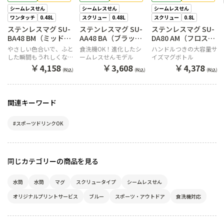
シームレスせん
シームレスせん
シームレスせん
ワンタッチ
0.48L
スクリュー
0.48L
スクリュー
0.8L
ステンレスマグ SU-
ステンレスマグ SU-
ステンレスマグ SU-
BA48 BM（ミッドナ
AA48 BA（ブラッ
DA80 AM（フロスト
イトブラック）
ク）
ブルー）
やさしい色合いで、ふと
食洗機OK！進化したシ
ハンドルつきの大容量サ
した瞬間もうれしくなる
ームレスせんモデル
イズマグボトル
ワタシにちょうどいいワ
￥
￥
￥
4,158
3,608
4,378
(税込)
(税込)
(税込)
ンタッチマグ。
関連キーワード
#スポーツドリンクOK
同じカテゴリーの商品を見る
水筒
水筒
マグ
スクリュータイプ
シームレスせん
オリジナルプリントサービス
ブルー
スポーツ・アウトドア
食洗機対応