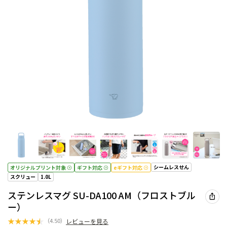
シームレスせん
オリジナルプリント対象
ギフト対応
eギフト対応
スクリュー
1.0L
ステンレスマグ SU-DA100 AM（フロストブル
ー）
★
★
★
★
★
（
4.50
）
レビューを見る