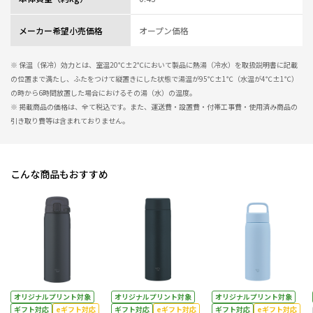
メーカー希望小売価格
オープン価格
※ 保温（保冷）効力とは、室温20℃±2℃において製品に熱湯（冷水）を取扱説明書に記載
の位置まで満たし、ふたをつけて縦置きにした状態で湯温が95℃±1℃（水温が4℃±1℃）
の時から6時間放置した場合におけるその湯（水）の温度。
※ 掲載商品の価格は、全て税込です。また、運送費・設置費・付帯工事費・使用済み商品の
引き取り費等は含まれておりません。
こんな商品もおすすめ
オリジナルプリント対象
オリジナルプリント対象
オリジナルプリント対象
ギフト対応
eギフト対応
ギフト対応
eギフト対応
ギフト対応
eギフト対応