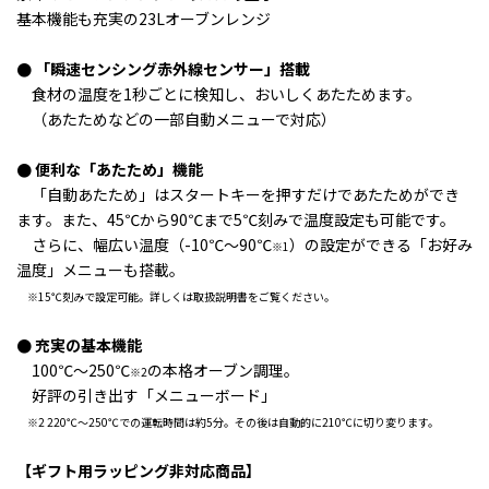
基本機能も充実の23Lオーブンレンジ
● 「瞬速センシング赤外線センサー」搭載
食材の温度を1秒ごとに検知し、
おいしくあたためます。
（あたためなどの一部自動メニューで対応）
● 便利な「あたため」機能
「自動あたため」はスタートキーを押すだけであたためができ
ます。また、45℃から90℃まで
5℃刻みで温度設定も可能です。
さらに、幅広い温度（-10℃～90℃
）の設定ができる
「お好み
※1
温度」
メニューも搭載。
※15℃刻みで設定可能。詳しくは取扱説明書をご覧ください。
● 充実の基本機能
100℃～250℃
の本格オーブン調理。
※2
好評の引き出す「メニューボード」
※2 220℃～250℃での運転時間は約5分。その後は自動的に210℃に切り変ります。
【ギフト用ラッピング非対応商品】