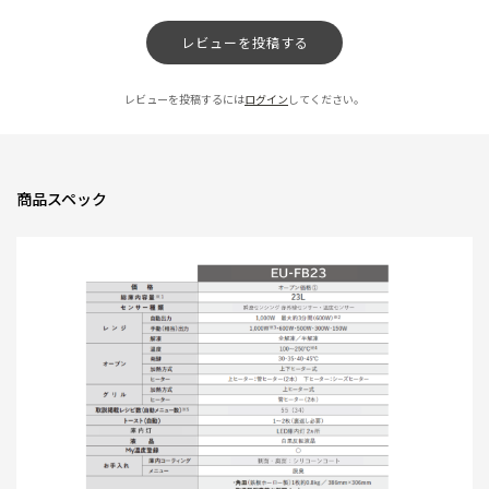
しちゃんとトーストも美味しく焼けました。
センサーが優秀なのか暖めムラとかも感じませんでした。お肉の解凍もバッ
レビューを投稿する
チリです。
普段凝った料理をしない方ならこういう電子レンジが生活スタイルにマッチ
レビューを投稿するには
ログイン
してください。
すると思います。 なにげにレンジメニューが下に隠されているので文字が
消えたりかすれたりするのを防いで長く使えるかなぁと思っています。
象印のマークかわいくて好きです！
いい商品ありがとうございました。
商品スペック
0人が参考になっ
投稿者
ZOJIRUSHIオーナーサービス会員
た
投稿日
2026/08/05 15:03:42
初めてのオーブンレンジ
★
★
★
★
★
ニックネーム：20代 さん
まずデザインが愛らしいー！かわいい！その割にちゃんと大きい分、グリル
もしっかりできました。お菓子作りするのが楽しみ～
0人が参考になっ
投稿者
ZOJIRUSHIオーナーサービス会員
た
投稿日
2026/08/05 15:03:40