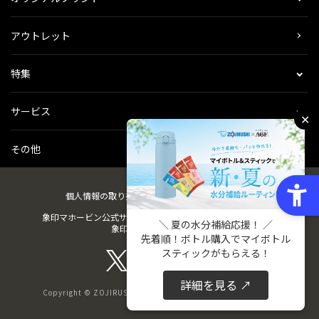
アウトレット
特集
サービス
✕
その他
個人情報の取り扱い
会社概要
ご利用規約
会員規約
象印マホービン公式サイト
ZOJIRUSHIオーナーサービス
＼ 夏の水分補給応援！ ／
象印パーツダイレクト
先着順！ボトル購入でマイボトル
スティックがもらえる！
詳細を見る ↗
Copyright © ZOJIRUSHI CORPORATION. All Rights Reserved