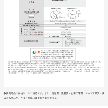
丁度良いです
★
★
★
★
☆
ニックネーム：40代 さん
価格もほどほどでオーブンレンジとしてもの機能も必要十分だと思います。
高機能は求めていない人にとっては、ちょうどよいです。
電子レンジからの買い換えだったのでオーブンを利用したときの高温は気を
つけないといけないですね。
今までのようにレンジの上にものを置いたりはできないので片付け必須で
す。
0人が参考になっ
投稿者
ZOJIRUSHIオーナーサービス会員
た
投稿日
2026/08/05 15:03:39
レビュー一覧
●掲載商品の価格は、全て税込です。また、運送費・設置費・付帯工事費・アース工事費・使
用済み商品の引き取り費等は含まれておりません。