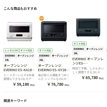
こんな商品もおすすめ
NEW
ギフト対応
EVERINO
オーブンレンジ
レンタルOK
ギフト対応
ギフト対応
26L
EVERINO
オーブンレンジ
EVERINO
オーブンレンジ
EVERINO オーブンレ
18L
26L
ンジES-
オーブンレンジ
オーブンレンジ
GT26BM（スレート
時短で手軽、しかもおい
EVERINO ES-KA18
EVERINO ES-GY26
ブラック）
しく調理できる26Lタイ
WM（ペールホワイ
BA（ブラック）
トースターいらず&本格
毎日使える機能をつめこ
プのオーブンレンジ
￥
65,780
ト）
調理もできる18Lモデル
んだ シンプルな26Lのオ
(税込)
のオーブンレンジ
ーブンレンジ EVERINO
￥
￥
59,180
76,780
(税込)
(税込)
関連キーワード