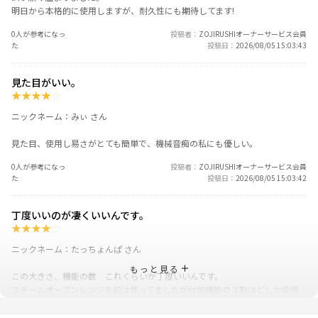
明日から本格的に使用しますが、耐久性にも期待してます!
0人が参考になっ
投稿者
ZOJIRUSHIオーナーサービス会員
た
投稿日
2026/08/05 15:03:43
見た目がいい。
★
★
★
★
☆
ニックネーム：みぃ さん
見た目、使用し易さがとても簡単で、機械音痴の私にも優しい。
0人が参考になっ
投稿者
ZOJIRUSHIオーナーサービス会員
た
投稿日
2026/08/05 15:03:42
丁度いいのが凄くいいんです。
★
★
★
★
☆
ニックネーム：たっちょんぱ さん
もっと見る
この大きさ、機能の数 これくらいが丁度いいんです。
スチームオーブンレンジを前は使ってましたが付加機能の３割ほどしか使用
していなかったので象印さんのオーブンレンジを購入！
冷凍ご飯を暖めて食べるとちゃんと美味しいです。オーブン機能もついてる