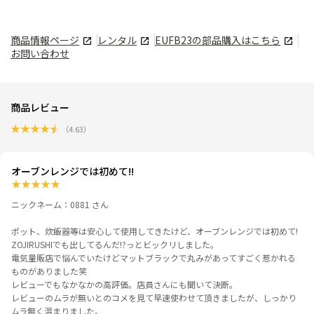
商品情報ページ
レンタル
EUFB23
の部品購入はこちら
お問い合わせ
商品レビュー
★
★
★
★
★
（
4.63
）
オーブンレンジでは初めて!!
★
★
★
★
★
ニックネーム：0881 さん
ポット、炊飯器等は安心して使用してきたけど、オーブンレンジでは初めて!
ZOJIRUSHIでも出してるんだ!?っとビックリしました。
電気量販店で悩んでいたけどマットブラックで丸みがあってすごく惹かれる
ものがありました笑
レビューでもなかなかの高評価。店員さんにも聞いて決断。
レビューのムラが無いとのコメを見て早速使わせて頂きましたが、しっかり
ムラ無く温まりました。