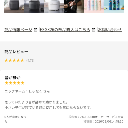
商品情報ページ
ESGX26
の部品購入はこちら
お問い合わせ
商品レビュー
★
★
★
★
★
（
4.76
）
音が静か
★
★
★
★
★
ニックネーム：しゅなく さん
思っていたより音が静かで助かりました。
小さい子供が寝ている時に使用しても気にならないです。
0人が参考になっ
投稿者
ZOJIRUSHIオーナーサービス会員
た
投稿日
2026/03/06 14:48:10