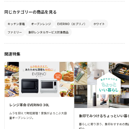
同じカテゴリーの商品を見る
キッチン家電
オーブンレンジ
EVERINO（エブリノ）
ホワイト
ファミリー
象印レンタルサービス対象商品
関連特集
レンジ革命 EVERINO 30L
ムラを抑えて時短調理！家族がよろこぶ大容
象印でみつけるちょっといい暮
量オーブンレンジ。
暮らしに寄り添う、象印おすすめの商
紹介。