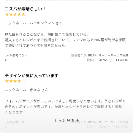
コスパが素晴らしい！
★
★
★
★
★
ニックネーム：バイキングマン さん
見た目もさることながら、機能性まで充実している。
購入するとレシピ本まで同梱されていて、レンジのみでの料理が簡単な手順
で説明されてありとても参考になった。
0人が参考になっ
投稿者
ZOJIRUSHIオーナーサービス会員
た
投稿日
2026/03/06 14:48:10
デザインが気に入っています
★
★
★
★
☆
ニックネーム：きゃな さん
フォルムデザインがかっこいいですし、可愛いなと思います。うきレジがで
きるのもポイントが高いです。かぼちゃなどをうきレジで調理すると美味し
くなります
もっと見る
0人が参考になっ
投稿者
ZOJIRUSHIオーナーサービス会員
た
投稿日
2026/03/06 14:48:10