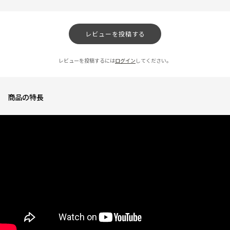
音が静か
★
★
★
★
★
レビューを投稿する
ニックネーム：yy さん
動いてないのかと思うくらい静かでびっくりしました！
レビューを投稿するには
ログイン
してください。
0人が参考になっ
投稿者
ZOJIRUSHIオーナーサービス会員
た
投稿日
2026/03/06 14:48:10
商品の特長
使いやすい
★
★
★
★
★
ニックネーム：ざを さん
約15年使っていた他社オーブンレンジからの買い替えです。以前はスチーム
調理可能なものを使っていましたが、あまり使わなかったので、今回シンプ
ルな物をとこちらを購入。まずデザインがかわいかったので口コミを拝見
し、お値段も希望通りだったので決めました。冷凍ご飯もムラなくふっくら
温まる事に感動しました。まだ購入したばかりで試せてませんが、サクレジ
やうきレジなどどんどん使いこなしたいです。
1人が参考になっ
投稿者
ZOJIRUSHIオーナーサービス会員
た
投稿日
2026/03/06 14:48:10