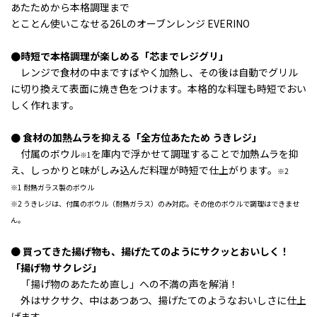
あたためから本格調理まで
とことん使いこなせる26Lのオーブンレンジ EVERINO
●時短で本格調理が楽しめる「芯までレジグリ」
レンジで食材の中まですばやく加熱し、その後は自動でグリル
に切り換えて表面に焼き色をつけます。
本格的な料理も時短でおい
しく作れます。
● 食材の加熱ムラを抑える「全方位あたため うきレジ」
付属のボウル
を庫内で浮かせて調理することで加熱ムラを抑
※1
え、
しっかりと味がしみ込んだ料理が時短で仕上がります。
※2
※1 耐熱ガラス製のボウル
※2 うきレジは、付属のボウル（耐熱ガラス）のみ対応。その他のボウルで調理はできませ
ん。
●
買ってきた揚げ物も、揚げたてのようにサクッとおいしく！
「揚げ物 サクレジ」
「揚げ物のあたため直し」への不満の声を解消！
外はサクサク、中はあつあつ、揚げたてのようなおいしさに仕上
げます。