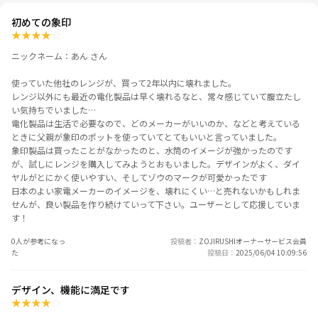
初めての象印
★
★
★
★
☆
ニックネーム：あん さん
使っていた他社のレンジが、買って2年以内に壊れました。
レンジ以外にも最近の電化製品は早く壊れるなと、常々感じていて腹立たし
い気持ちでいました…
電化製品は生活で必要なので、どのメーカーがいいのか、などと考えている
ときに父親が象印のポットを使っていてとてもいいと言っていました。
象印製品は買ったことがなかったのと、水筒のイメージが強かったのです
が、試しにレンジを購入してみようとおもいました。デザインがよく、ダイ
ヤルがとにかく使いやすい、そしてゾウのマークが可愛かったです
日本のよい家電メーカーのイメージを、壊れにくい…と売れないかもしれま
せんが、良い製品を作り続けていって下さい。ユーザーとして応援していま
す！
0人が参考になっ
投稿者
ZOJIRUSHIオーナーサービス会員
た
投稿日
2025/06/04 10:09:56
デザイン、機能に満足です
★
★
★
★
☆