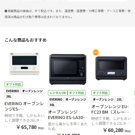
●掲載商品の価格は、全て税込です。また、運送費・設置費・付帯工事費・アース工事費・使
用済み商品の引き取り費等は含まれておりません。
こんな商品もおすすめ
NEW
ギフト対応
EVERINO
オーブンレンジ
レンタルOK
ギフト対応
ギフト対応
26L
EVERINO
オーブンレンジ
オーブンレンジ
23L
EVERINO オーブンレ
30L
オーブンレンジ EU-
ンジES-
オーブンレンジ
FC23 BM（スレート
GT26WA（ホワイ
時短で手軽、しかもおい
EVERINO ES-LA30
ブラック）
時短で手軽、しかもおい
ト）
しく調理できる26Lタイ
BA（ブラック）
しく調理できる23Lタイ
底から奥から手早くあた
プのオーブンレンジ
￥
65,780
プのオーブンレンジ
￥
ため。
(税込)
60,280
(税込)
レンジ革命を起こす30L
￥