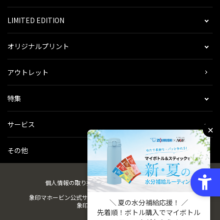
LIMITED EDITION
オリジナルプリント
アウトレット
特集
サービス
✕
その他
個人情報の取り扱い
会社概要
ご利用規約
会員規約
象印マホービン公式サイト
ZOJIRUSHIオーナーサービス
＼ 夏の水分補給応援！ ／
象印パーツダイレクト
先着順！ボトル購入でマイボトル