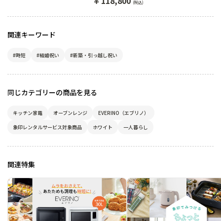
118,800
(税込)
のエブリノ
関連キーワード
#時短
#結婚祝い
#新築・引っ越し祝い
同じカテゴリーの商品を見る
キッチン家電
オーブンレンジ
EVERINO（エブリノ）
象印レンタルサービス対象商品
ホワイト
一人暮らし
関連特集