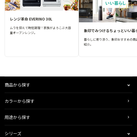
レンジ革命 EVERINO 30L
ムラを抑えて時短調理！家族がよろこぶ大容
象印でみつけるちょっといい暮
量オーブンレンジ。
暮らしに寄り添う、象印おすすめの商
紹介。
商品から探す
カラーから探す
用途から探す
シリーズ