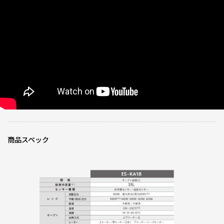
ニックネーム：ハンガーストライキ さん
稼働音はとても静かだし、
自動メニューで調理するといい塩梅で豚肉が焼き上がりました。
0人が参考になっ
投稿者
ZOJIRUSHIオーナーサービス会員
た
投稿日
2025/06/04 10:09:55
大満足
★
★
★
★
★
ニックネーム：ごしき さん
自分への誕生日プレゼントで購入。まだ全機能使っていませんが使いやすく
商品スペック
大満足です。
0人が参考になっ
投稿者
ZOJIRUSHIオーナーサービス会員
た
投稿日
2025/06/04 10:09:55
レビュー一覧