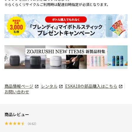
※らくらくリサイクルご利用時は配達日時指定が必須となります。
商品情報ページ
レンタル
ESKA18
の部品購入はこちら
お問い合わせ
商品レビュー
★
★
★
★
★
（
4.62
）