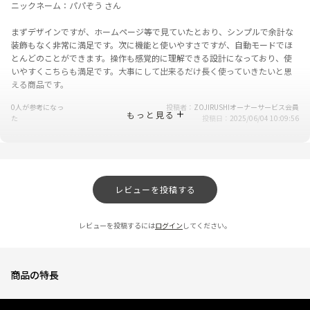
ニックネーム：パパぞう さん
まずデザインですが、ホームページ等で見ていたとおり、シンプルで余計な
装飾もなく非常に満足です。次に機能と使いやすさですが、自動モードでほ
とんどのことができます。操作も感覚的に理解できる設計になっており、使
いやすくこちらも満足です。大事にして出来るだけ長く使っていきたいと思
える商品です。
0人が参考になっ
投稿者
ZOJIRUSHIオーナーサービス会員
もっと見る
た
投稿日
2025/06/04 10:09:56
可愛くてオシャレ
★
★
★
★
★
ニックネーム：LUNA さん
レビューを投稿する
電子レンジ機能はもちろん、オーブン機能や自動調理機能など、一台で何役
レビューを投稿するには
ログイン
してください。
にもなり、最高のオーブンレンジです！
0人が参考になっ
投稿者
ZOJIRUSHIオーナーサービス会員
た
投稿日
2025/06/04 10:09:55
商品の特長
とても静か！
★
★
★
★
★