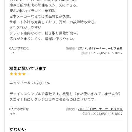
冷凍ご飯やお肉の解凍もスムーズにできる。
安心の国内ブランド・象印製
日本メーカーならではの品質と耐久性。
サポート体制も充実しており、万が一の故障時も安心。
お手入れがしやすい
フラット庫内なので、拭き取り掃除が簡単。
汚れがたまりにくく、清潔に保ちやすい。
0人が参考にな
投稿者
ZOJIRUSHIオーナーサービス会員
った
投稿日
2025/05/14 15:18:17
機能に驚いています
★
★
★
★
☆
ニックネーム：oyaji さん
デザインはシンプルで素敵です。機能も（まだ使いきれていませんが）
スゴイ！特にサクレジは目を見張るものはございます。
0人が参考にな
投稿者
ZOJIRUSHIオーナーサービス会員
った
投稿日
2025/05/14 15:18:17
かわいい