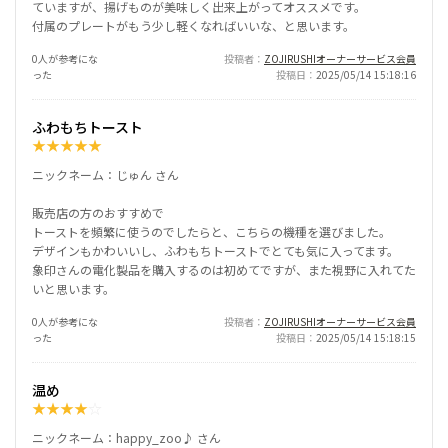
ていますが、揚げものが美味しく出来上がってオススメです。
付属のプレートがもう少し軽くなればいいな、と思います。
0人が参考にな
投稿者
ZOJIRUSHIオーナーサービス会員
った
投稿日
2025/05/14 15:18:16
ふわもちトースト
★
★
★
★
★
ニックネーム：じゅん さん
販売店の方のおすすめで
トーストを頻繁に使うのでしたらと、こちらの機種を選びました。
デザインもかわいいし、ふわもちトーストでとても気に入ってます。
象印さんの電化製品を購入するのは初めてですが、また視野に入れてた
いと思います。
0人が参考にな
投稿者
ZOJIRUSHIオーナーサービス会員
った
投稿日
2025/05/14 15:18:15
温め
★
★
★
★
☆
ニックネーム：happy_zoo♪ さん