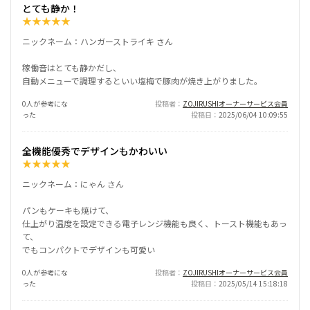
とても静か！
★
★
★
★
★
ニックネーム：ハンガーストライキ さん
稼働音はとても静かだし、
自動メニューで調理するといい塩梅で豚肉が焼き上がりました。
0人が参考にな
投稿者
ZOJIRUSHIオーナーサービス会員
った
投稿日
2025/06/04 10:09:55
全機能優秀でデザインもかわいい
★
★
★
★
★
ニックネーム：にゃん さん
パンもケーキも焼けて、
仕上がり温度を設定できる電子レンジ機能も良く、トースト機能もあっ
て、
でもコンパクトでデザインも可愛い
0人が参考にな
投稿者
ZOJIRUSHIオーナーサービス会員
った
投稿日
2025/05/14 15:18:18