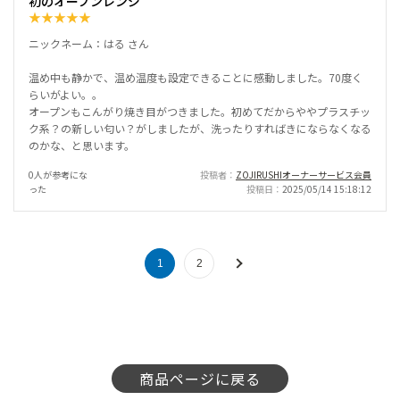
初のオープンレンジ
★
★
★
★
★
ニックネーム：はる さん
温め中も静かで、温め温度も設定できることに感動しました。70度く
らいがよい。。
オープンもこんがり焼き目がつきました。初めてだからややプラスチッ
ク系？の新しい匂い？がしましたが、洗ったりすればきにならなくなる
のかな、と思います。
0人が参考にな
投稿者
ZOJIRUSHIオーナーサービス会員
った
投稿日
2025/05/14 15:18:12
1
2
商品ページに戻る