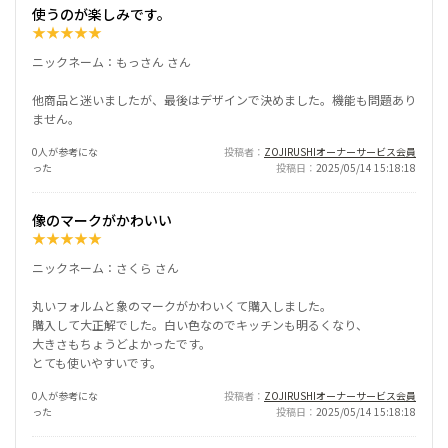
使うのが楽しみです。
★
★
★
★
★
ニックネーム：もっさん さん
他商品と迷いましたが、最後はデザインで決めました。機能も問題あり
ません。
0人が参考にな
投稿者
ZOJIRUSHIオーナーサービス会員
った
投稿日
2025/05/14 15:18:18
像のマークがかわいい
★
★
★
★
★
ニックネーム：さくら さん
丸いフォルムと象のマークがかわいくて購入しました。
購入して大正解でした。白い色なのでキッチンも明るくなり、
大きさもちょうどよかったです。
とても使いやすいです。
0人が参考にな
投稿者
ZOJIRUSHIオーナーサービス会員
った
投稿日
2025/05/14 15:18:18