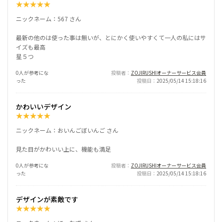
★
★
★
★
★
ニックネーム：567 さん
最新の他のは使った事は無いが、とにかく使いやすくて一人の私にはサ
イズも最高
星５つ
0人が参考にな
投稿者
ZOJIRUSHIオーナーサービス会員
った
投稿日
2025/05/14 15:18:16
かわいいデザイン
★
★
★
★
★
ニックネーム：おいんごぼいんご さん
見た目がかわいい上に、機能も満足
0人が参考にな
投稿者
ZOJIRUSHIオーナーサービス会員
った
投稿日
2025/05/14 15:18:16
デザインが素敵です
★
★
★
★
★