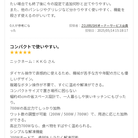
たい場合でも終了後に今の設定で追加何秒と出てやりやすい。
また、他のパンレジやグリレジなど分かりやすく使いやすく、機能を
殺さず使えるのがいいです。
0人が参考にな
投稿者
ZOJIRUSHIオーナーサービス会員
った
投稿日
2025/05/14 15:18:17
コンパクトで使いやすい。
★
★
★
★
★
ニックネーム：ＫＫＧ さん
ダイヤル操作で直感的に使えるため、機械が苦手な方や年配の方にも優
しいデザイン。
複雑なボタン操作が不要で、すぐに温めや解凍ができる。
コンパクトサイズで置き場所に困らない
幅約45cmの省スペース設計で、一人暮らしや狭いキッチンにもぴった
り。
700Wの高出力でしっかり加熱
ワット数の調整が可能（200W / 500W / 700W）で、用途に応じた加熱
ができる。
高出力700Wなら、食べ物をすばやく温められる。
シンプルな解凍機能
200Wモードで、食材をムラなく解凍可能。