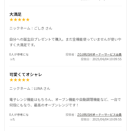
大満足
★
★
★
★
★
ニックネーム：ごしき さん
自分への誕生日プレゼントで購入。まだ全機能使っていませんが使いや
すく大満足です。
0人が参考にな
投稿者
ZOJIRUSHIオーナーサービス会員
った
投稿日
2025/06/04 10:09:55
可愛くてオシャレ
★
★
★
★
★
ニックネーム：LUNA さん
電子レンジ機能はもちろん、オーブン機能や自動調理機能など、一台で
何役にもなり、最高のオーブンレンジです！
0人が参考にな
投稿者
ZOJIRUSHIオーナーサービス会員
った
投稿日
2025/06/04 10:09:55