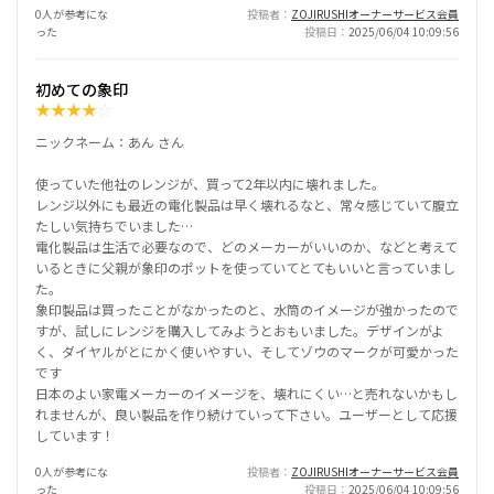
0人が参考にな
投稿者
ZOJIRUSHIオーナーサービス会員
った
投稿日
2025/06/04 10:09:56
初めての象印
★
★
★
★
☆
ニックネーム：あん さん
使っていた他社のレンジが、買って2年以内に壊れました。
レンジ以外にも最近の電化製品は早く壊れるなと、常々感じていて腹立
たしい気持ちでいました…
電化製品は生活で必要なので、どのメーカーがいいのか、などと考えて
いるときに父親が象印のポットを使っていてとてもいいと言っていまし
た。
象印製品は買ったことがなかったのと、水筒のイメージが強かったので
すが、試しにレンジを購入してみようとおもいました。デザインがよ
く、ダイヤルがとにかく使いやすい、そしてゾウのマークが可愛かった
です
日本のよい家電メーカーのイメージを、壊れにくい…と売れないかもし
れませんが、良い製品を作り続けていって下さい。ユーザーとして応援
しています！
0人が参考にな
投稿者
ZOJIRUSHIオーナーサービス会員
った
投稿日
2025/06/04 10:09:56