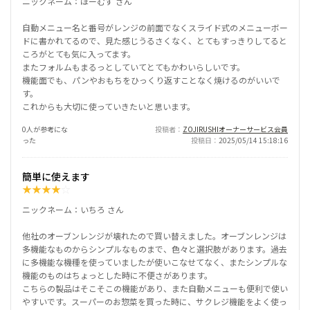
ニックネーム：ほーむず さん
自動メニュー名と番号がレンジの前面でなくスライド式のメニューボー
ドに書かれてるので、見た感じうるさくなく、とてもすっきりしてると
ころがとても気に入ってます。
またフォルムもまるっとしていてとてもかわいらしいです。
機能面でも、パンやおもちをひっくり返すことなく焼けるのがいいで
す。
これからも大切に使っていきたいと思います。
0人が参考にな
投稿者
ZOJIRUSHIオーナーサービス会員
った
投稿日
2025/05/14 15:18:16
簡単に使えます
★
★
★
★
☆
ニックネーム：いちろ さん
他社のオーブンレンジが壊れたので買い替えました。オーブンレンジは
多機能なものからシンプルなものまで、色々と選択肢があります。過去
に多機能な機種を使っていましたが使いこなせてなく、またシンプルな
機能のものはちょっとした時に不便さがあります。
こちらの製品はそこそこの機能があり、また自動メニューも便利で使い
やすいです。スーパーのお惣菜を買った時に、サクレジ機能をよく使っ