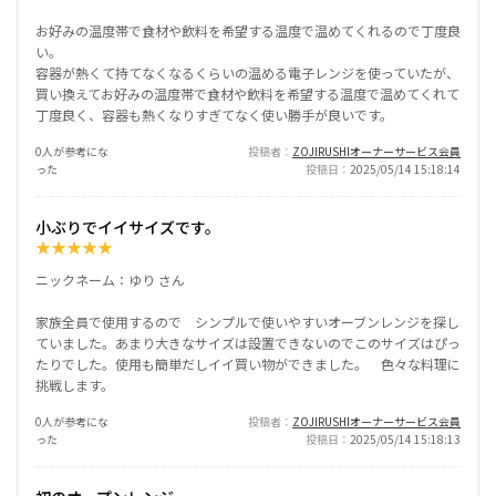
お好みの温度帯で食材や飲料を希望する温度で温めてくれるので丁度良
い。
容器が熱くて持てなくなるくらいの温める電子レンジを使っていたが、
買い換えてお好みの温度帯で食材や飲料を希望する温度で温めてくれて
丁度良く、容器も熱くなりすぎてなく使い勝手が良いです。
0人が参考にな
投稿者
ZOJIRUSHIオーナーサービス会員
った
投稿日
2025/05/14 15:18:14
小ぶりでイイサイズです。
★
★
★
★
★
ニックネーム：ゆり さん
家族全員で使用するので シンプルで使いやすいオーブンレンジを探し
ていました。あまり大きなサイズは設置できないのでこのサイズはぴっ
たりでした。使用も簡単だしイイ買い物ができました。 色々な料理に
挑戦します。
0人が参考にな
投稿者
ZOJIRUSHIオーナーサービス会員
った
投稿日
2025/05/14 15:18:13