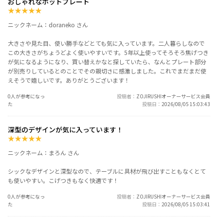
おしゃれなホットプレート
★
★
★
★
★
ニックネーム：doraneko さん
大きさや見た目、使い勝手などとても気に入っています。二人暮らしなので
この大きさがちょうどよく使いやすいです。5年以上使ってそろそろ焦げつき
が気になるようになり、買い替えかなと探していたら、なんとプレート部分
が別売りしているとのことでその親切さに感激しました。これでまだまだ使
えそうで嬉しいです。ありがとうございます！
0人が参考になっ
投稿者
ZOJIRUSHIオーナーサービス会員
た
投稿日
2026/08/05 15:03:43
深型のデザインが気に入っています！
★
★
★
★
★
ニックネーム：まろん さん
シックなデザインと深型なので、テーブルに具材が飛び出すこともなくとて
も使いやすい。こげつきもなく快適です！
0人が参考になっ
投稿者
ZOJIRUSHIオーナーサービス会員
た
投稿日
2026/08/05 15:03:41