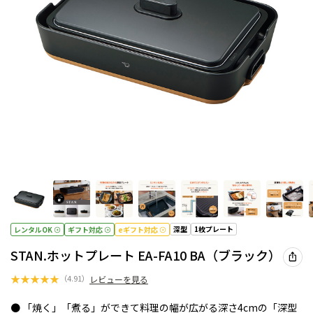
深型
1枚プレート
レンタルOK
ギフト対応
eギフト対応
STAN.ホットプレート EA-FA10 BA（ブラック）
★
★
★
★
★
（
4.91
）
レビューを見る
● 「焼く」「煮る」ができて料理の幅が広がる深さ4cmの「深型