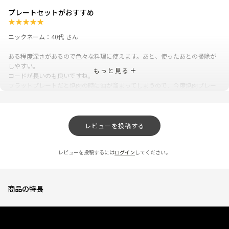
プレートセットがおすすめ
★
★
★
★
★
ニックネーム：40代 さん
ある程度深さがあるので色々な料理に使えます。あと、使ったあとの掃除が
しやすい。
もっと見る
コードが長いのも良いですね。
フラットプレートだと焼肉の時に油が溜まってしまうので、今度焼肉プレー
トとたこ焼きプレートを買おうと思ってます。
友人からのプレゼントなのでセットではありませんでしたが、ちょっと高く
ても買いたいと思ってます。
レビューを投稿する
0人が参考になっ
投稿者
ZOJIRUSHIオーナーサービス会員
た
投稿日
2026/08/05 15:03:40
レビューを投稿するには
ログイン
してください。
おしゃれで便利で料理が楽しくなりました！
★
★
★
★
★
商品の特長
ニックネーム：mimizu さん
SNSで見て一目惚れして購入しました。フライパンで焼いていたホットケー
キが、子供が食卓についたまま1人で焼けるようになり楽しくなりました。た