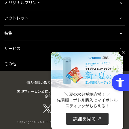
オリジナルプリント
アウトレット
特集
サービス
✕
その他
個人情報の取り扱い
会社概要
ご利用規約
会員規約
象印マホービン公式サイト
ZOJIRUSHIオーナーサービス
＼ 夏の水分補給応援！ ／
象印パーツダイレクト
先着順！ボトル購入でマイボトル
スティックがもらえる！
詳細を見る ↗
Copyright © ZOJIRUSHI CORPORATION. All Rights Reserved