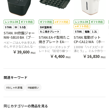
レンタルOK
ギフト対応
ギフト対応
eギフト対応
レンタルOK
ギフト対応
eギフト対応
STAN.
IH
5.5合
EAF型専用
たこ焼きプレート
STAN.
電動
1.2L
STAN. IH炊飯ジャー
NW-SB10 BA（ブラ
STAN.EA-F型用たこ
STAN.電動ポット
ック）
焼きプレート EA-
CP-CA12 WA （ホワ
ベビーごはんやお手入れ
YF01 J
イト）
のしやすさなどみんなに
STAN.シリーズホットプ
1300W「ハイスピード
優しい、IH炊飯ジャー。
￥
レートに「区切り線つき
沸とう」。ミルク作りに
39,600
(税込)
たこ焼きプレート」が新
便利な70℃保温
￥
￥
4,400
16,830
(税込)
(税込)
登場
関連キーワード
#おしゃれ家電
#結婚祝い
同じカテゴリーの商品を見る