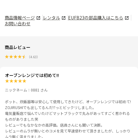
商品情報ページ
レンタル
EUFB23
の部品購入はこちら
お問い合わせ
商品レビュー
★
★
★
★
★
（
4.63
）
オーブンレンジでは初めて!!
★
★
★
★
★
ニックネーム：0881 さん
ポット、炊飯器等は安心して使用してきたけど、オーブンレンジでは初めて!
ZOJIRUSHIでも出してるんだ!?っとビックリしました。
電気量販店で悩んでいたけどマットブラックで丸みがあってすごく惹かれる
ものがありました笑
レビューでもなかなかの高評価。店員さんにも聞いて決断。
レビューのムラが無いとのコメを見て早速使わせて頂きましたが、しっかり
ムラ無く温まりました。