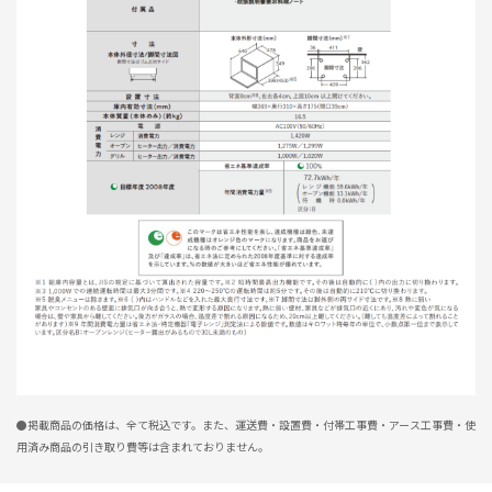
丁度良いです
★
★
★
★
☆
ニックネーム：40代 さん
価格もほどほどでオーブンレンジとしてもの機能も必要十分だと思います。
高機能は求めていない人にとっては、ちょうどよいです。
電子レンジからの買い換えだったのでオーブンを利用したときの高温は気を
つけないといけないですね。
今までのようにレンジの上にものを置いたりはできないので片付け必須で
す。
0人が参考になっ
投稿者
ZOJIRUSHIオーナーサービス会員
た
投稿日
2026/08/05 15:03:39
レビュー一覧
●掲載商品の価格は、全て税込です。また、運送費・設置費・付帯工事費・アース工事費・使
用済み商品の引き取り費等は含まれておりません。