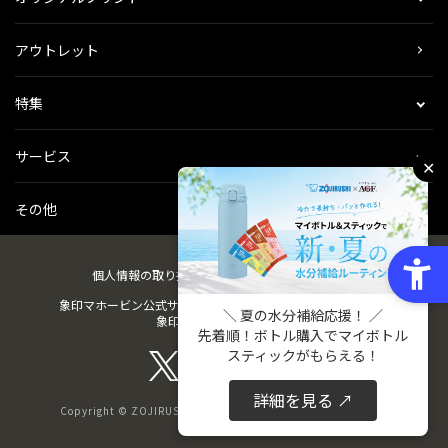
アウトレット
特集
サービス
✕
その他
個人情報の取り扱い
会社概要
ご利用規約
会員規約
象印マホービン公式サイト
ZOJIRUSHIオーナーサービス
＼ 夏の水分補給応援！ ／
象印パーツダイレクト
先着順！ボトル購入でマイボトル
スティックがもらえる！
詳細を見る ↗
Copyright © ZOJIRUSHI CORPORATION. All Rights Reserved