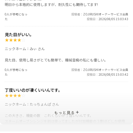
明日から本格的に使用しますが、耐久性にも期待してます!
0人が参考になっ
投稿者
ZOJIRUSHIオーナーサービス会員
た
投稿日
2026/08/05 15:03:43
見た目がいい。
★
★
★
★
☆
ニックネーム：みぃ さん
見た目、使用し易さがとても簡単で、機械音痴の私にも優しい。
0人が参考になっ
投稿者
ZOJIRUSHIオーナーサービス会員
た
投稿日
2026/08/05 15:03:42
丁度いいのが凄くいいんです。
★
★
★
★
☆
ニックネーム：たっちょんぱ さん
もっと見る
この大きさ、機能の数 これくらいが丁度いいんです。
スチームオーブンレンジを前は使ってましたが付加機能の３割ほどしか使用
していなかったので象印さんのオーブンレンジを購入！
冷凍ご飯を暖めて食べるとちゃんと美味しいです。オーブン機能もついてる