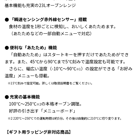
基本機能も充実の23Lオーブンレンジ
● 「瞬速センシング赤外線センサー」搭載
食材の温度を1秒ごとに検知し、
おいしくあたためます。
（あたためなどの一部自動メニューで対応）
● 便利な「あたため」機能
「自動あたため」はスタートキーを押すだけであたためができ
ます。また、45℃から90℃まで
5℃刻みで温度設定も可能です。
さらに、幅広い温度（-10℃～90℃
）の設定ができる
「お好み
※1
温度」
メニューも搭載。
※15℃刻みで設定可能。詳しくは取扱説明書をご覧ください。
● 充実の基本機能
100℃～250℃
の本格オーブン調理。
※2
好評の引き出す「メニューボード」
※2 220℃～250℃での運転時間は約5分。その後は自動的に210℃に切り変ります。
【ギフト用ラッピング非対応商品】