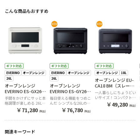
こんな商品もおすすめ
NEW
NEW
ギフト対応
ギフト対応
ギフト対応
EVERINO
オーブンレンジ
EVERINO
オーブンレンジ
オーブンレンジ
18L
26L
26L
オーブンレンジ EU-
オーブンレンジ
オーブンレンジ
CA18 BM（スレート
EVERINO ES-GX26
EVERINO ES-GY26
ブラック）
一人暮らしにちょうどい
WA（ホワイト）
BA（ブラック）
いサイズ！コンパクトな
手間をかけずにサッと本
毎日使える機能をつめこ
18Lオーブンレンジ
￥
格調理が楽しめる 26Lの
んだ シンプルな26Lのオ
49,280
(税込)
オーブンレンジ
ーブンレンジ EVERINO
￥
￥
71,280
76,780
(税込)
(税込)
EVERINO
関連キーワード