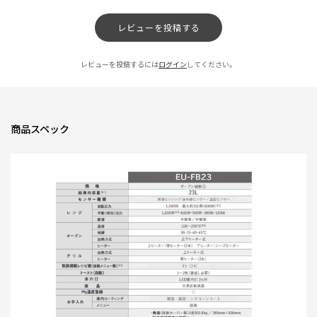
しちゃんとトーストも美味しく焼けました。
センサーが優秀なのか暖めムラとかも感じませんでした。お肉の解凍もバッ
レビューを投稿する
チリです。
普段凝った料理をしない方ならこういう電子レンジが生活スタイルにマッチ
レビューを投稿するには
ログイン
してください。
すると思います。 なにげにレンジメニューが下に隠されているので文字が
消えたりかすれたりするのを防いで長く使えるかなぁと思っています。
象印のマークかわいくて好きです！
いい商品ありがとうございました。
商品スペック
0人が参考になっ
投稿者
ZOJIRUSHIオーナーサービス会員
た
投稿日
2026/08/05 15:03:42
初めてのオーブンレンジ
★
★
★
★
★
ニックネーム：20代 さん
まずデザインが愛らしいー！かわいい！その割にちゃんと大きい分、グリル
もしっかりできました。お菓子作りするのが楽しみ～
0人が参考になっ
投稿者
ZOJIRUSHIオーナーサービス会員
た
投稿日
2026/08/05 15:03:40