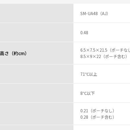
SM-UA48（AJ）
0.48
ってるようです。子供が毎日外で使うので、フタが泥だらけになります。洗っ
6.5×7.5×21.5（ポーチな
投稿者
高さ（約cm）
8.5×9×22（ポーチ含む）
レビュー一覧
71℃以上
8℃以下
0.21（ポーチなし）
0.28（ポーチ含む）