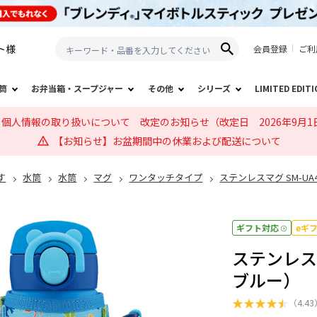
ト
様
会員登録
ご利
筒
お弁当箱・スープジャー
その他
シリーズ
LIMITED EDIT
個人情報の取り扱いについて 改定のお知らせ（改定日 2026年9月1
【お知らせ】お盆期間中の休業および配送について
す
水筒
水筒
マグ
ワンタッチタイプ
ステンレスマグ SM-UA
ギフト対応
eギ
ステンレスマ
ブルー）
★
★
★
★
★
（
4.43