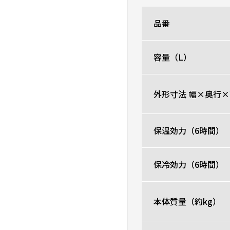
フタを漂白したい
品番
★
★
★
★
☆
ニックネーム：はる さん
容量（L）
子供は使いやすく気に入
0人が参考になった
外形寸法 幅×奥行×
保温効力（6時間）
保冷効力（6時間）
本体質量（約kg）