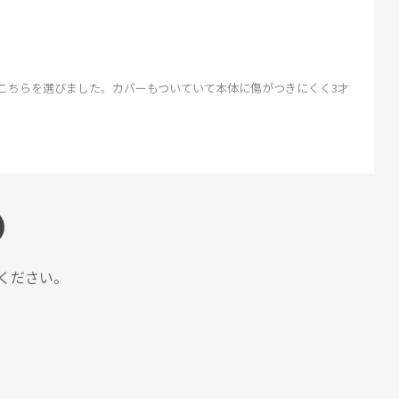
こちらを選びました。カバーもついていて本体に傷がつきにくく3才
ZOJIRUSHIオーナーサービス会員
投稿日
2025/07/02 10:59:47
ください。
外しやすく洗いやすく親目線ではほぼ完璧です。他社製品はゴム製の
う少しグレードアップされると（肩に当たる部分にパッドがつくとか
ZOJIRUSHIオーナーサービス会員
投稿日
2025/06/04 10:09:55