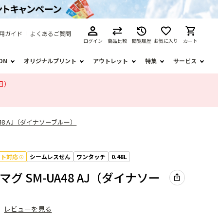
用ガイド
よくあるご質問
ログイン
商品比較
閲覧履歴
お気に入り
カート
ION
オリジナルプリント
アウトレット
特集
サービス
日）
48 AJ（ダイナソーブルー）
フト対応
シームレスせん
ワンタッチ
0.48L
グ SM-UA48 AJ（ダイナソー
）
レビューを見る