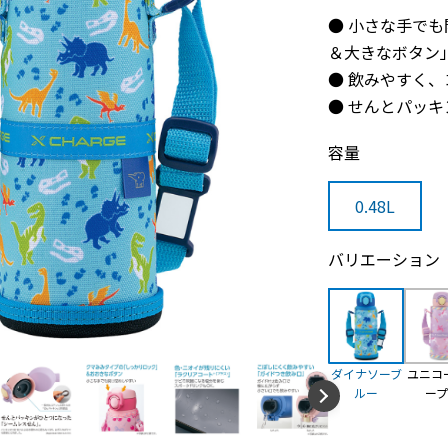
● 小さな手で
＆大きなボタン
● 飲みやすく
● せんとパッ
容量
0.48L
バリエーション
ダイナソーブ
ユニコ
ルー
ー