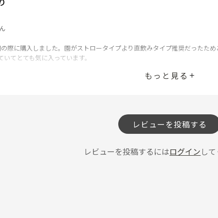
り
ん
園の際に購入しました。園がストロータイプより直飲みタイプ推奨だったため
ていてとても気に入っています。
もっと見る
投稿者
レビューを投稿する
レビューを投稿するには
ログイン
して
しいと思います。子供がほぼ毎日使用するので大体毎日洗浄していますが、
ると外しにくいしつけにくいので洗う頻度が高いとやや億劫です。肩紐がも
りするなど）文句のつけようがない商品になると思います！
投稿者