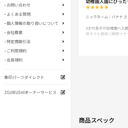
幼稚園入園にぴった
お問い合わせ
★
★
★
★
★
よくある質問
ニックネーム：バナナ さ
個人情報の取り扱いについて
3才の息子が幼稚園へ入
会社概要
男子でも簡単に開閉でき
特定商取引法
0人が参考になった
ご利用規約
会員規約
使いやすさがグッド
★
★
★
★
★
象印パーツダイレクト
ニックネーム：きの さん
ZOJIRUSHIオーナーサービス
シームレスせんが素晴ら
パッキンですが、比較す
紐自体がもう少ししっか
0人が参考になった
商品スペック