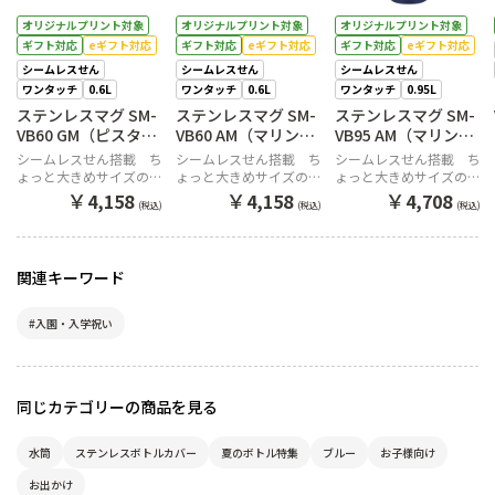
オリジナルプリント対象
オリジナルプリント対象
オリジナルプリント対象
ギフト対応
eギフト対応
ギフト対応
eギフト対応
ギフト対応
eギフト対応
シームレスせん
シームレスせん
シームレスせん
ワンタッチ
0.6L
ワンタッチ
0.6L
ワンタッチ
0.95L
ステンレスマグ SM-
ステンレスマグ SM-
ステンレスマグ SM-
VB60 GM（ピスタチ
VB60 AM（マリンブ
VB95 AM（マリンブ
オグリーン）
ルー）
ルー）
シームレスせん搭載 ち
シームレスせん搭載 ち
シームレスせん搭載 ち
ょっと大きめサイズのワ
ょっと大きめサイズのワ
ょっと大きめサイズのワ
ンタッチマグ
ンタッチマグ
ンタッチマグ
￥
￥
￥
4,158
4,158
4,708
(税込)
(税込)
(税込)
関連キーワード
#入園・入学祝い
同じカテゴリーの商品を見る
水筒
ステンレスボトルカバー
夏のボトル特集
ブルー
お子様向け
お出かけ