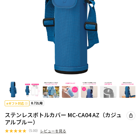
0.72L用
eギフト対応
ステンレスボトルカバー MC-CA04 AZ（カジュ
アルブルー）
★
★
★
★
★
（
5.00
）
レビューを見る