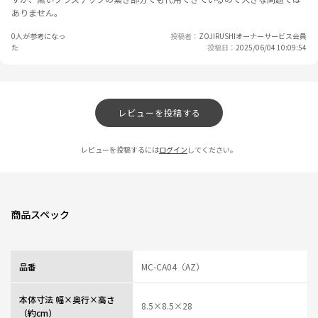
ありません。
0人が参考になっ
投稿者
ZOJIRUSHIオーナーサービス会員
た
投稿日
2025/06/04 10:09:54
レビューを投稿する
レビューを投稿するには
ログイン
してください。
商品スペック
品番
MC-CA04（AZ）
本体寸法 幅×奥行×高さ
8.5×8.5×28
（約cm）