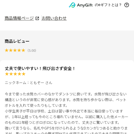
のeギフトとは？
商品情報ページ
お問い合わせ
商品レビュー
★
★
★
★
★
（
5.00
）
丈夫で使いやすい！飛び出さず安全！
★
★
★
★
★
ニックネーム：ともぞー さん
今まで使った水筒カバーのなかでダントツに良いです。水筒が飛び出さない
構造というのが非常に安心感があります。水筒を持ち歩かない際は、ペット
ボトルを入れて使ったりもしています。
小学生男子が平日は学校、土日は習い事や外出で本当に毎日使っています
が、1年以上経っても今のところ壊れていません。以前に購入した他メーカー
のものは1年経つとボロボロになっていたので、丈夫さに驚いています。
強いて言うなら、名札やGPSを付けられるようなDカンが1つあると助かりま
すが、黒いプラスチックの繋ぎ部分でも代用できているので大きな問題では