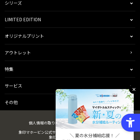
シリーズ
LIMITED EDITION
オリジナルプリント
アウトレット
特集
サービス
✕
その他
個人情報の取り扱い
会社概要
ご利用規約
会員規約
象印マホービン公式サイト
ZOJIRUSHIオーナーサービス
＼ 夏の水分補給応援！ ／
象印パーツダイレクト