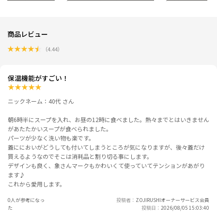
商品レビュー
★
★
★
★
★
（
4.44
）
保温機能がすごい！
★
★
★
★
★
ニックネーム：40代 さん
朝6時半にスープを入れ、お昼の12時に食べました。熱々までとはいきません
があたたかいスープが食べられました。
パーツが少なく洗い物も楽です。
蓋ににおいがどうしても付いてしまうところが気になりますが、後々蓋だけ
買えるようなのでそこは消耗品と割り切る事にします。
デザインも良く、象さんマークもかわいくて使っていてテンションがあがり
ます♪
これから愛用します。
0人が参考になっ
投稿者
ZOJIRUSHIオーナーサービス会員
た
投稿日
2026/08/05 15:03:40