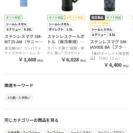
ギフト対応
ギフト対応
eギフト対応
限定商品
ギフト対応
eギフト対応
シームレスせん
シームレスせん
スクリュー
0.25L
ダイレクト
1.5L
シームレスせん
スクリュー
0.5L
ステンレスマグ SM-
ステンレスクールボ
MT25 AM（サニーブ
トル（保冷専用）
ステンレスマグ SM-
ルー）
SD-HB15 BA（ブラ
IA50DE BA（ブラッ
食洗機OK！コンパクト
カバー不要で"衝撃・擦
ック）
ク）
サイズののシームレスせ
れに強い"プロテクトア
【象印ダイレクト限定商
ん搭載モデル
ーマー搭載のステンレス
￥
￥
品】「EMU（エム）」
3,608
6,028
(税込)
(税込)
クールボトル
コラボボトル
￥
4,400
(税込)
関連キーワード
#入園・入学祝い
同じカテゴリーの商品を見る
お弁当箱・スープジャー
スープジャー
シームレスせん
ベージュ・ブラウン