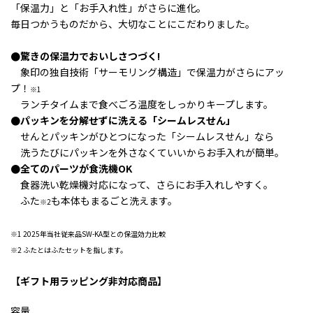
「保温力」と「お手入れ性」がさらに進化。
毎日つかうものだから、大切なことにこだわりました。
●驚きの保温力でおいしさつづく!
象印の独自技術「サーモリング構造」で保温力がさらにアッ
プ！
※1
ランチタイムまで食べごろ温度をしっかりキープします。
●パッキンを分解せずに洗える「シームレスせん」
せんとパッキンがひとつになった「シームレスせん」なら
洗うたびにパッキンを外さなくていいからお手入れが簡単。
●全てのパーツが食洗機OK
食器洗い乾燥機対応になって、さらにお手入れしやすく。
ふた
も本体もまるごと洗えます。
※2
※1 2025年当社従来品SW-KA型との保温効力比較
※2 ふたとはふたセットを指します。
【ギフト用ラッピング非対応商品】
容量