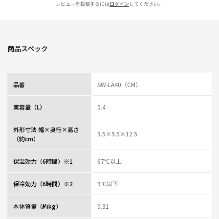
レビューを投稿するには
ログイン
してください。
★
★
★
★
★
ニックネーム：のー さん
以前、他メーカーの少し容量の少ないスープジャーを使っていました
商品スペック
何度か使いましたが、内蓋の構造が複雑で、とても洗いにくいうえに使いに
くく、食べようと空けたときに外れてしまったりということが続きました
また容量も少なく、１個では足りず、サブには多すぎるというサイズ感だっ
たので、めんどくさくなり使わなくなっていました
品番
SW-LA40（CM）
スープジャー自体がこんなものなのかと思い、話題になってたりしましたが
半ば使用を諦めていました
ですが今回少しお得になっていたので購入したところ、とても使いやすく、
実容量（L）
0.4
洗いやすく、そこから使う頻度が増えました
なんと言っても、内蓋のつけやすさと外しやすさ、洗いやすさがとても良く
外形寸法 幅×奥行×高さ
て、きちんと洗えていると思うと清潔感もあり、次すぐに使うのにも全然気
9.5×9.5×12.5
（約cm）
になりませんでした
こんなに使いやすくできるなんて、ととても感動しています
また買い足して、家族のお弁当として使おうかと考えています
保温効力（6時間）※1
67℃以上
0人が参考になっ
投稿者
ZOJIRUSHIオーナーサービス会員
保冷効力（6時間）※2
9℃以下
た
投稿日
2026/05/11 17:27:48
本体質量（約kg）
0.31
買ってよかった！