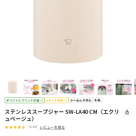
シームレスせん
0.4L
オリジナルプリント対象
eギフト対応
ステンレススープジャー SW-LA40 CM（エクリ
ュベージュ）
★
★
★
★
★
（
4.44
）
レビューを見る