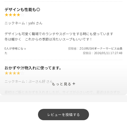
デザインも性能も◎
★
★
★
★
☆
ニックネーム：yahi さん
デザインも可愛く職場でのランチやスポーツをする時にも使っています
冬は暖かく これからの季節は冷たいスープもいいです！
0人が参考になっ
投稿者
ZOJIRUSHIオーナーサービス会員
た
投稿日
2026/05/11 17:27:48
おかずや汁物入れに使ってます。
★
★
★
★
☆
ニックネーム：ぶーさん好 さん
もっと見る
最初はご飯とおかずを入れましたが、サイズが小さいので、最近はおかずか
汁物用に使ってます。
0人が参考になっ
投稿者
ZOJIRUSHIオーナーサービス会員
た
投稿日
2026/05/11 17:27:48
レビューを投稿する
使いやすく 容量も充分でした