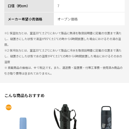
★
★
★
★
★
口径（約cm）
7
ニックネーム：えりりんご さん
メーカー希望小売価格
オープン価格
子供のお弁当に持たせています。
保温性が高く、お昼も湯気が出るほど温かいそうです。
広口なので、具が拾いやすく、飲み口の口当たりもいいそうです。
※1 保温効力とは、室温20℃±2℃において製品に熱湯を取扱説明書に記載の位置まで満た
またスープの他にリゾットやおじやも入れられるので、お粥が好きな人にも
し、縦置きにした状態で湯温が95℃±1℃の時から6時間放置した場合におけるその湯の温
最適解だと思います。
度。
夏は凍らせたゼリーとともにフルーツを入れたり、冷たい麺つゆをいれて冷
※2 保冷効力とは、室温20℃±2℃において製品に冷水を取扱説明書に記載の位置まで満た
やしうどん弁当もできます。
し、縦置きにした状態で水の温度が4℃±1℃の時から6時間放置した場合におけるその水の
母目線としては、シームレスな内栓構造が洗いやすく、パーツも少ないので
温度
本当に大助かりです。
※ 掲載商品の価格は、全て税込です。また、運送費・設置費・付帯工事費・使用済み商品の
これにして良かったと心から思います。
引き取り費等は含まれておりません。
0人が参考になっ
投稿者
ZOJIRUSHIオーナーサービス会員
た
投稿日
2026/04/03 11:47:22
レビュー一覧
こんな商品もおすすめ
NEW