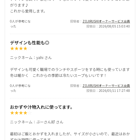
がります♪
これから愛用します。
0人が参考にな
投稿者
ZOJIRUSHIオーナーサービス会員
った
投稿日
2026/08/05 15:03:40
デザインも性能も◎
★
★
★
★
☆
ニックネーム：yahi さん
デザインも可愛く職場でのランチやスポーツをする時にも使っています
冬は暖かく これからの季節は冷たいスープもいいです！
0人が参考にな
投稿者
ZOJIRUSHIオーナーサービス会員
った
投稿日
2026/05/11 17:27:48
おかずや汁物入れに使ってます。
★
★
★
★
☆
ニックネーム：ぶーさん好 さん
最初はご飯とおかずを入れましたが、サイズが小さいので、最近はおか
ずか汁物用に使ってます。