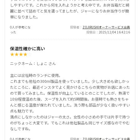
しやすいです。これから何を入れようかと考え中です。お弁当箱だと綺
麗に並べて詰めてと気を遣ってましたが、ジャーになりお弁当作りが簡
単になりました。
0人が参考にな
投稿者
ZOJIRUSHIオーナーサービス会員
った
投稿日
2025/12/04 16:42:16
保温性確かに高い
★
★
★
★
☆
ニックネーム：しょこ さん
主には出社時のランチに使用。
これまでも他社の300ml製品を使っていました。少し大きめも欲しかっ
たところに、最近インスタでよく見かけるこちらの実物がお店にあった
ので買ってみました。保温性が向上しているとのことでしたが、熱湯で
10分程度温めた後、スープを入れて約5時間後。お昼時でも熱さをちゃ
んと感じる温度が保たれていました。洗う際も部品が少なく扱いやすい
点も魅力です。
満点にしなかったのはジャーの太さ。女性の小さめの手では片手で持つ
のがちょっと大変です。でもこれは他社製品も同じサイズ感なのでやむ
なしですね。
0人が参考にな
投稿者
ZOJIRUSHIオーナーサービス会員