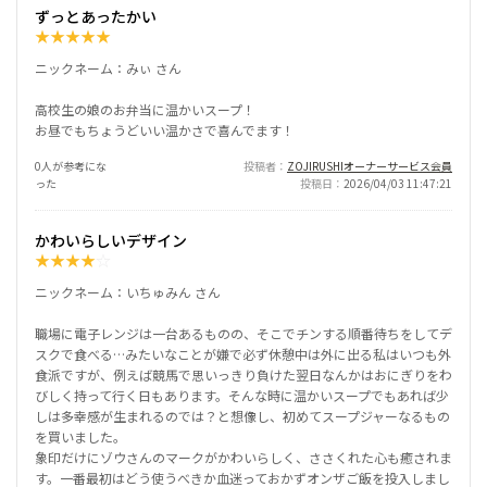
ずっとあったかい
★
★
★
★
★
ニックネーム：みぃ さん
高校生の娘のお弁当に温かいスープ！
お昼でもちょうどいい温かさで喜んでます！
0人が参考にな
投稿者
ZOJIRUSHIオーナーサービス会員
った
投稿日
2026/04/03 11:47:21
かわいらしいデザイン
★
★
★
★
☆
ニックネーム：いちゅみん さん
職場に電子レンジは一台あるものの、そこでチンする順番待ちをしてデ
スクで食べる…みたいなことが嫌で必ず休憩中は外に出る私はいつも外
食派ですが、例えば競馬で思いっきり負けた翌日なんかはおにぎりをわ
びしく持って行く日もあります。そんな時に温かいスープでもあれば少
しは多幸感が生まれるのでは？と想像し、初めてスープジャーなるもの
を買いました。
象印だけにゾウさんのマークがかわいらしく、ささくれた心も癒されま
す。一番最初はどう使うべきか血迷っておかずオンザご飯を投入しまし