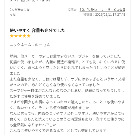
0人が参考にな
投稿者
ZOJIRUSHIオーナーサービス会員
った
投稿日
2026/05/11 17:27:48
使いやすく 容量も充分でした
★
★
★
★
★
ニックネーム：のー さん
以前、他メーカーの少し容量の少ないスープジャーを使っていました
何度か使いましたが、内蓋の構造が複雑で、とても洗いにくいうえに使
いにくく、食べようと空けたときに外れてしまったりということが続き
ました
また容量も少なく、１個では足りず、サブには多すぎるというサイズ感
だったので、めんどくさくなり使わなくなっていました
スープジャー自体がこんなものなのかと思い、話題になってたりしまし
たが半ば使用を諦めていました
ですが今回少しお得になっていたので購入したところ、とても使いやす
く、洗いやすく、そこから使う頻度が増えました
なんと言っても、内蓋のつけやすさと外しやすさ、洗いやすさがとても
良くて、きちんと洗えていると思うと清潔感もあり、次すぐに使うのに
も全然気になりませんでした
こんなに使いやすくできるなんて、ととても感動しています