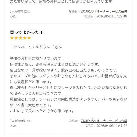
また買い足して、家族のお弁当として使おうかと考えています
0人が参考にな
投稿者
ZOJIRUSHIオーナーサービス会員
った
投稿日
2026/05/11 17:27:48
買ってよかった！
★
★
★
★
★
ニックネーム：えりりんご さん
子供のお弁当に持たせています。
保温性が高く、お昼も湯気が出るほど温かいそうです。
広口なので、具が拾いやすく、飲み口の口当たりもいいそうです。
またスープの他にリゾットやおじやも入れられるので、お粥が好きな人
にも最適解だと思います。
夏は凍らせたゼリーとともにフルーツを入れたり、冷たい麺つゆをいれ
て冷やしうどん弁当もできます。
母目線としては、シームレスな内栓構造が洗いやすく、パーツも少ない
ので本当に大助かりです。
これにして良かったと心から思います。
0人が参考にな
投稿者
ZOJIRUSHIオーナーサービス会員
った
投稿日
2026/04/03 11:47:22