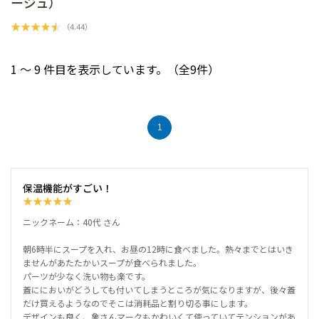
ージュ）
★
★
★
★
★
（
4.44
）
1 ～ 9 件目を表示しています。（全9件）
1
保温機能がすごい！
★
★
★
★
★
ニックネーム：40代 さん
朝6時半にスープを入れ、お昼の12時に食べました。熱々までとはいき
ませんがあたたかいスープが食べられました。
パーツが少なく洗い物も楽です。
蓋ににおいがどうしても付いてしまうところが気になりますが、後々蓋
だけ買えるようなのでそこは消耗品と割り切る事にします。
デザインも良く、象さんマークもかわいくて使っていてテンションがあ