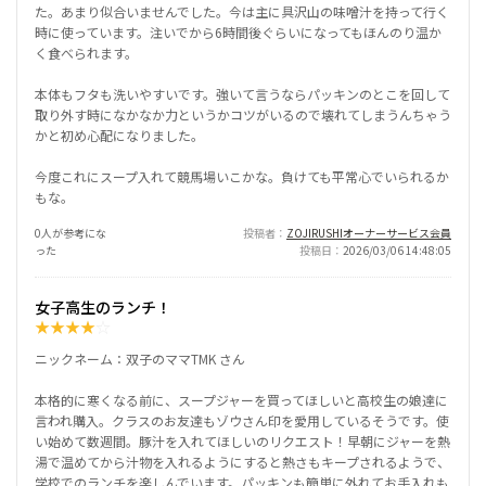
た。あまり似合いませんでした。今は主に具沢山の味噌汁を持って行く
時に使っています。注いでから6時間後ぐらいになってもほんのり温か
く食べられます。
本体もフタも洗いやすいです。強いて言うならパッキンのとこを回して
取り外す時になかなか力というかコツがいるので壊れてしまうんちゃう
かと初め心配になりました。
今度これにスープ入れて競馬場いこかな。負けても平常心でいられるか
もな。
0人が参考にな
投稿者
ZOJIRUSHIオーナーサービス会員
った
投稿日
2026/03/06 14:48:05
女子高生のランチ！
★
★
★
★
☆
ニックネーム：双子のママTMK さん
本格的に寒くなる前に、スープジャーを買ってほしいと高校生の娘達に
言われ購入。クラスのお友達もゾウさん印を愛用しているそうです。使
い始めて数週間。豚汁を入れてほしいのリクエスト！早朝にジャーを熱
湯で温めてから汁物を入れるようにすると熱さもキープされるようで、
学校でのランチを楽しんでいます。パッキンも簡単に外れてお手入れも