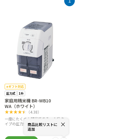
1
eギフト対応
圧力式
1升
家庭用精米機 BR-WB10
WA（ホワイト）
★
★
★
★
★
（
4.38
）
一度にたくさん精米できる、１升タ
イプの圧力式
商品比較リストに
追加
￥
52,580
(税込)