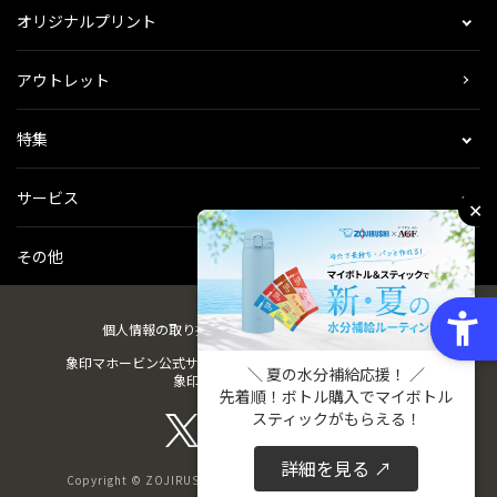
オリジナルプリント
アウトレット
特集
サービス
✕
その他
個人情報の取り扱い
会社概要
ご利用規約
会員規約
象印マホービン公式サイト
ZOJIRUSHIオーナーサービス
＼ 夏の水分補給応援！ ／
象印パーツダイレクト
先着順！ボトル購入でマイボトル
スティックがもらえる！
詳細を見る ↗
Copyright © ZOJIRUSHI CORPORATION. All Rights Reserved